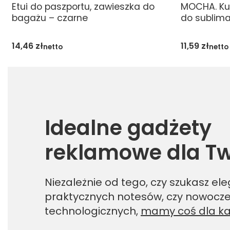
Etui do paszportu, zawieszka do
MOCHA. Ku
bagażu – czarne
do sublimac
14,46
zł
11,59
zł
netto
netto
Idealne gadżety
reklamowe dla Tw
Niezależnie od tego, czy szukasz el
praktycznych notesów, czy nowocz
technologicznych,
mamy coś dla k