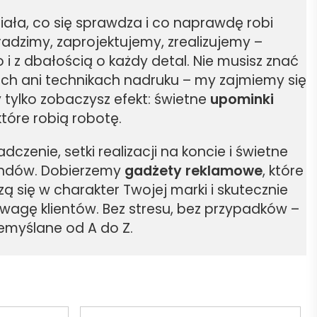
iała, co się sprawdza i co naprawdę robi
radzimy, zaprojektujemy, zrealizujemy –
i z dbałością o każdy detal. Nie musisz znać
ach ani technikach nadruku – my zajmiemy się
 tylko zobaczysz efekt: świetne
upominki
 które robią robotę.
zenie, setki realizacji na koncie i świetne
endów. Dobierzemy
gadżety reklamowe
, które
zą się w charakter Twojej marki i skutecznie
wagę klientów. Bez stresu, bez przypadków –
emyślane od A do Z.