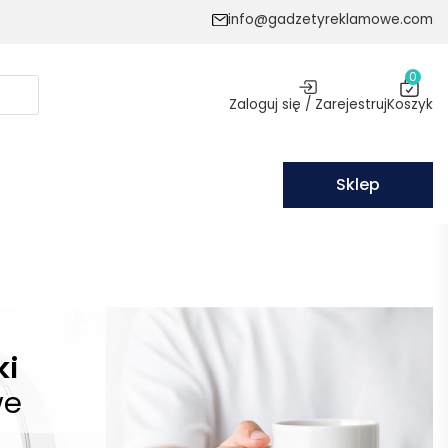
info@gadzetyreklamowe.com
0
Zaloguj się / Zarejestruj
Koszyk
Sklep
ki
we