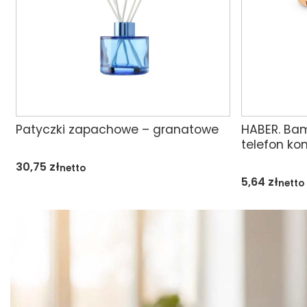
Patyczki zapachowe – granatowe
HABER. Ba
telefon ko
30,75
zł
netto
5,64
zł
netto