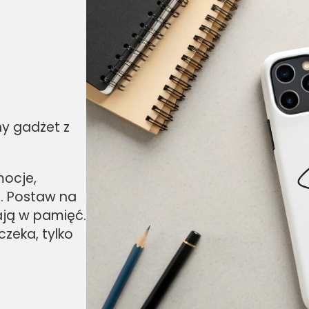
ny gadżet z
mocje,
em. Postaw na
ają w pamięć.
czeka, tylko