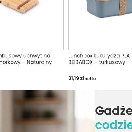
mbusowy uchwyt na
Lunchbox kukurydza PLA
mórkowy – Naturalny
BEIBABOX – turkusowy
31,19
zł
netto
Gadże
codzi