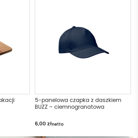
akacji
5-panelowa czapka z daszkiem
BUZZ – ciemnogranatowa
6,00
zł
netto