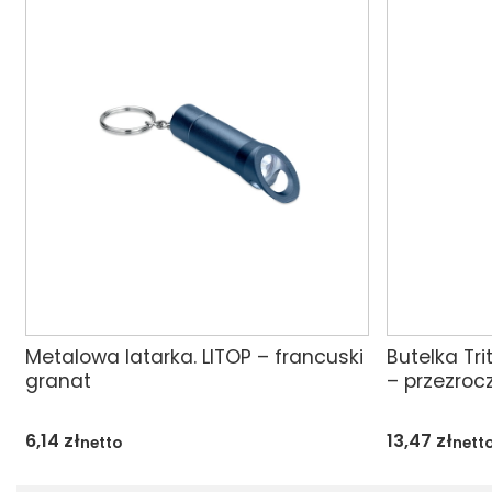
Metalowa latarka. LITOP – francuski
Butelka Tr
granat
– przezroc
6,14
zł
13,47
zł
netto
nett