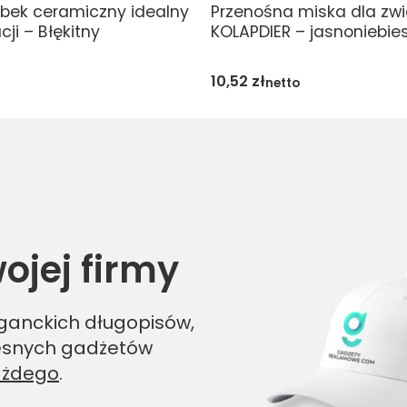
bek ceramiczny idealny
Przenośna miska dla zwi
ji – Błękitny
KOLAPDIER – jasnoniebie
10,52
zł
netto
ojej firmy
eganckich długopisów,
esnych gadżetów
ażdego
.