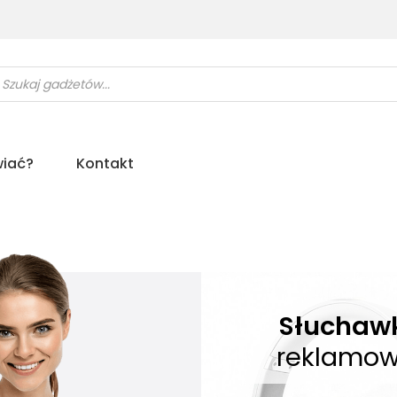
ukiwarka
uktów
iać?
Kontakt
Słuchaw
reklamo