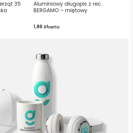
erząt 35
Aluminiowy długopis z rec.
ska
BERGAMO – miętowy
1,86
zł
netto