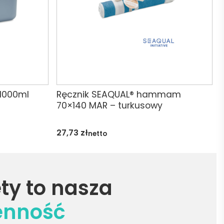
 1000ml
Ręcznik SEAQUAL® hammam
70×140 MAR – turkusowy
27,73
zł
netto
ty to nasza
enność