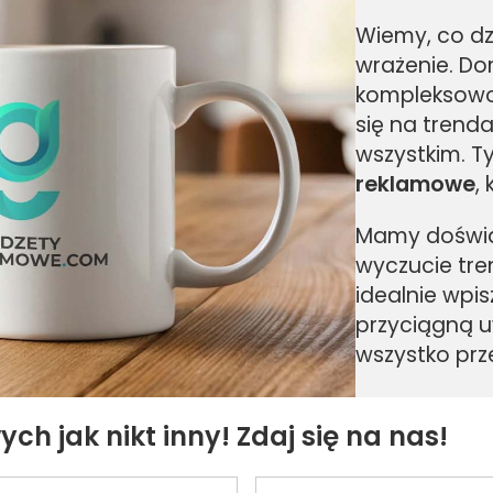
Wiemy, co dz
wrażenie. Do
kompleksowo 
się na trend
wszystkim. Ty
reklamowe
,
Mamy doświadc
wyczucie tr
idealnie wpis
przyciągną u
wszystko prz
 jak nikt inny! Zdaj się na nas!