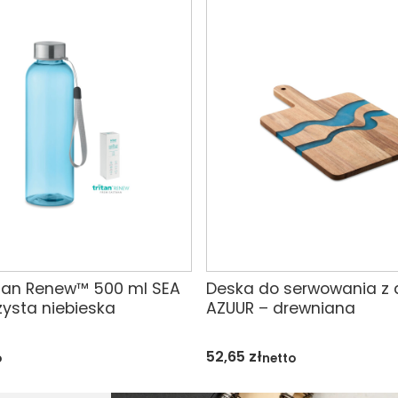
itan Renew™ 500 ml SEA
Deska do serwowania z 
zysta niebieska
AZUUR – drewniana
52,65
zł
o
netto