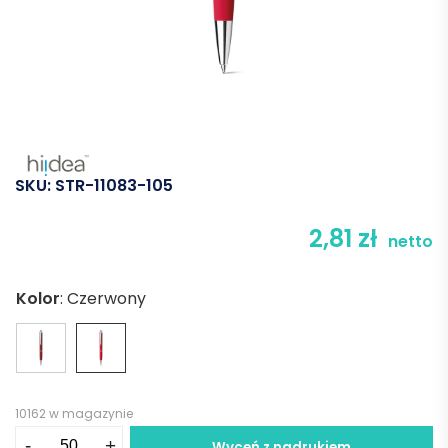
SKU:
STR-11083-105
2,81
zł
netto
Kolor
:
Czerwony
10162 w magazynie
ilość
-
+
Wyceń z nadrukiem