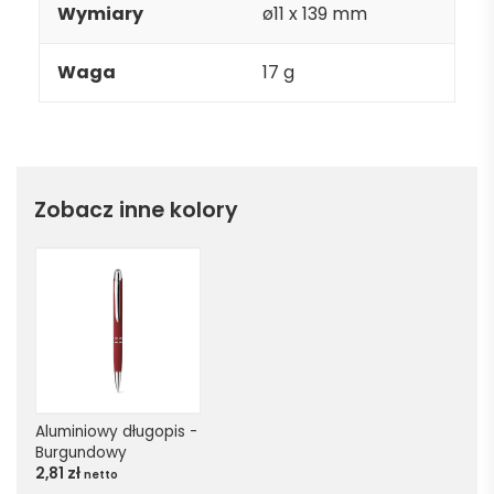
Wymiary
ø11 x 139 mm
Waga
17 g
Zobacz inne kolory
Aluminiowy długopis - 
Burgundowy
2,81
zł
netto