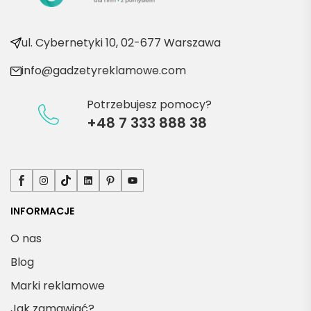
e 
produ
kty
ul. Cybernetyki 10, 02-677 Warszawa
info@gadzetyreklamowe.com
Potrzebujesz pomocy?
+48 7 333 888 38
Facebook
Instagram
TikTok
LinkedIn
Pinterest
YouTube
INFORMACJE
O nas
Blog
Marki reklamowe
Jak zamawiać?