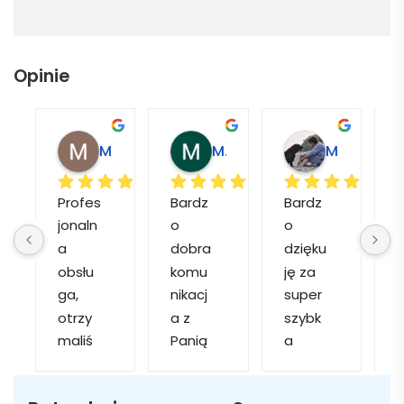
Opinie
Magdalena L.
Marcin M.
Matylda M.
Profes
Bardz
Bardz
jonaln
o 
o 
o
a 
dobra 
dzięku
d
obsłu
komu
ję za 
ga, 
nikacj
super 
p
otrzy
a z 
szybk
maliś
Panią 
a 
a
my 
Martą 
obsłu
r
kilka 
✅
gę i 
cj