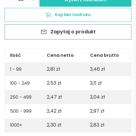
Aluminiowy
długopis
Kup bez nadruku
-
Czerwony
Zapytaj o produkt
Ilość
Cena netto
Cena brutto
2,81
zł
3,46
zł
1 - 99
2,53
zł
3,11
zł
100 - 249
2,47
zł
3,04
zł
250 - 499
2,42
zł
2,97
zł
500 - 999
2,30
zł
2,83
zł
1000+