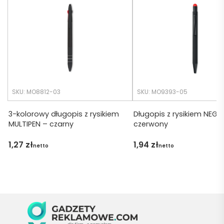
cji był 
późno 
krótsz
zamó
y niż 
wiłam 
zakład
) ale 
any.
wszys
tko się 
udalo. 
SKU: MO8812-03
SKU: MO9393-05
Dzięku
ję za 
3-kolorowy długopis z rysikiem
Długopis z rysikiem NEGR
MULTIPEN – czarny
czerwony
obsłu
gę 
1,27
zł
1,94
zł
netto
netto
pani 
Marii T. 
Będę 
wraca
ć po 
kolejn