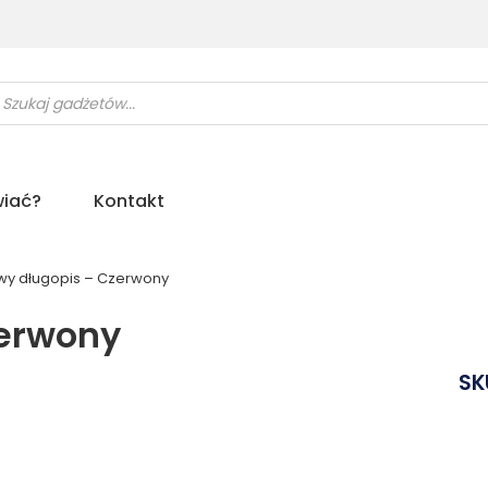
ukiwarka
uktów
iać?
Kontakt
wy długopis – Czerwony
zerwony
SK