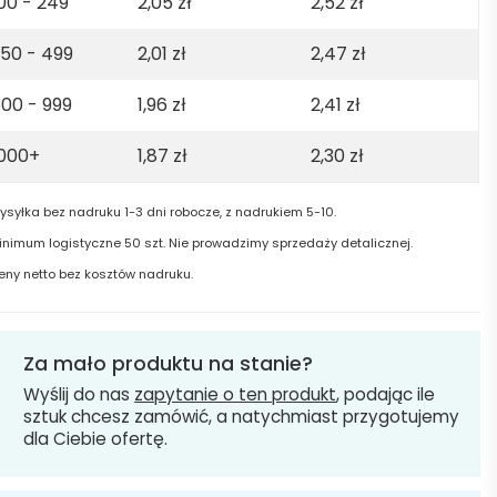
00 - 249
2,05
zł
2,52
zł
50 - 499
2,01
zł
2,47
zł
00 - 999
1,96
zł
2,41
zł
1000+
1,87
zł
2,30
zł
ysyłka bez nadruku 1-3 dni robocze, z nadrukiem 5-10.
inimum logistyczne 50 szt. Nie prowadzimy sprzedaży detalicznej.
eny netto bez kosztów nadruku.
Za mało produktu na stanie?
Wyślij do nas
zapytanie o ten produkt
, podając ile
sztuk chcesz zamówić, a natychmiast przygotujemy
dla Ciebie ofertę.