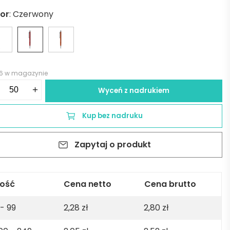
lor
:
Czerwony
76 w magazynie
ść
+
Wyceń z nadrukiem
miniowy
gopis
Kup bez nadruku
erwony
Zapytaj o produkt
lość
Cena netto
Cena brutto
 - 99
2,28
zł
2,80
zł