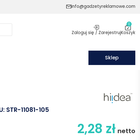
info@gadzetyreklamowe.com
0
Zaloguj się / Zarejestruj
Koszyk
Sklep
U:
STR-11081-105
2,28
zł
netto