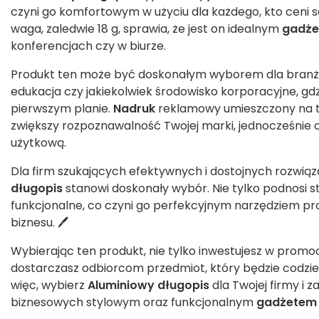
czyni go komfortowym w użyciu dla każdego, kto ceni s
waga, zaledwie 18 g, sprawia, że jest on idealnym
gadż
konferencjach czy w biurze.
Produkt ten może być doskonałym wyborem dla branż ta
edukacja czy jakiekolwiek środowisko korporacyjne, gdz
pierwszym planie.
Nadruk
reklamowy umieszczony na
zwiększy rozpoznawalność Twojej marki, jednocześnie
użytkową.
Dla firm szukających efektywnych i dostojnych rozwi
długopis
stanowi doskonały wybór. Nie tylko podnosi s
funkcjonalne, co czyni go perfekcyjnym narzędziem 
biznesu. 🖊️
Wybierając ten produkt, nie tylko inwestujesz w promocj
dostarczasz odbiorcom przedmiot, który będzie codzien
więc, wybierz
Aluminiowy długopis
dla Twojej firmy i 
biznesowych stylowym oraz funkcjonalnym
gadżetem