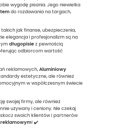
obie wygodę pisania. Jego niewielka
etem
do rozdawania na targach,
kich jak finanse, ubezpieczenia,
ie elegancja i profesjonalizm są na
 tym
długopisie
z pewnością
 oferując odbiorcom wartość
ązań reklamowych,
Aluminiowy
tandardy estetyczne, ale również
promocyjnym w współczesnym świecie
ę swojej firmy, ale również
nie używany i ceniony. Nie czekaj
zaskocz swoich klientów i partnerów
 reklamowym
! ✔️