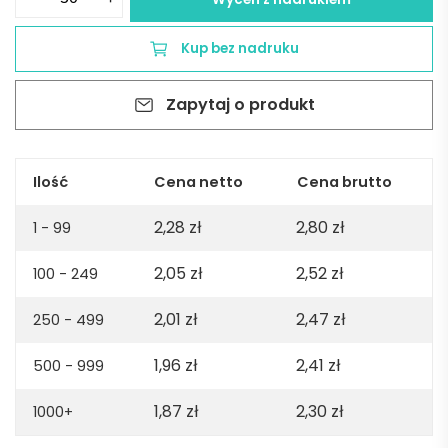
Aluminiowy
długopis
Kup bez nadruku
-
Zielony
Zapytaj o produkt
Ilość
Cena netto
Cena brutto
2,28
zł
2,80
zł
1 - 99
2,05
zł
2,52
zł
100 - 249
2,01
zł
2,47
zł
250 - 499
1,96
zł
2,41
zł
500 - 999
1,87
zł
2,30
zł
1000+