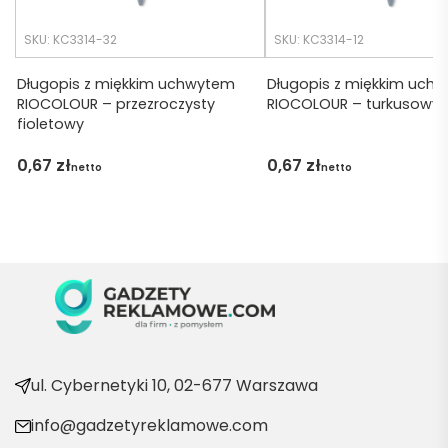
tko się 
n
udalo. 
b
SKU: KC3314-32
SKU: KC3314-12
Dzięku
s
ję za 
Długopis z miękkim uchwytem
Długopis z miękkim uch
RIOCOLOUR – przezroczysty
RIOCOLOUR – turkusowy
obsłu
r
fioletowy
gę 
w
pani 
0,67
zł
0,67
zł
netto
netto
Marii T. 
i
Będę 
wraca
t
ć po 
n
kolejn
e 
).
produ
kty
e
ul. Cybernetyki 10, 02-677 Warszawa
n
info@gadzetyreklamowe.com
y