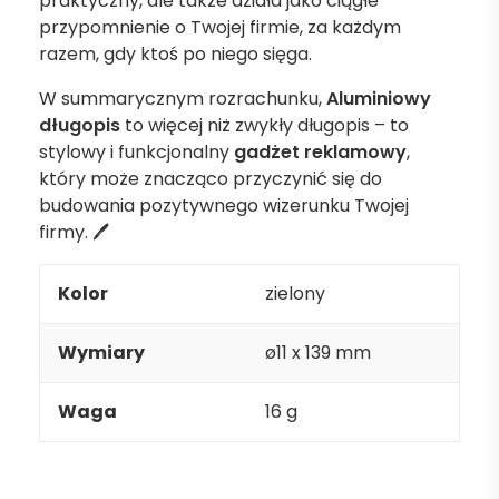
praktyczny, ale także działa jako ciągłe
przypomnienie o Twojej firmie, za każdym
razem, gdy ktoś po niego sięga.
W summarycznym rozrachunku,
Aluminiowy
długopis
to więcej niż zwykły długopis – to
stylowy i funkcjonalny
gadżet reklamowy
,
który może znacząco przyczynić się do
budowania pozytywnego wizerunku Twojej
firmy. 🖊️
Kolor
zielony
Wymiary
ø11 x 139 mm
Waga
16 g