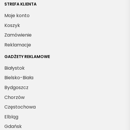
n
STREFA KLIENTA
ż
Moje konto
a
Koszyk
o
Zamówienie
c
Reklamacje
e
GADŻETY REKLAMOWE
s
Białystok
s
t
Bielsko-Biała
Bydgoszcz
b
Chorzów
Częstochowa
Elbląg
Gdańsk