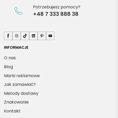
J
Potrzebujesz pomocy?
k
+48 7 333 888 38
s
Facebook
Instagram
TikTok
LinkedIn
Pinterest
YouTube
INFORMACJE
ę
O nas
u
Blog
o
Marki reklamowe
s
Jak zamawiać?
s
e
Metody dostawy
Znakowanie
t
Kontakt
b