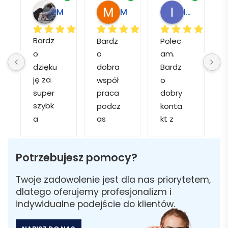
Marcin M.
Matylda M.
Muzeum Miasta M.
Instytut Rozwoju Terytorialnego W.
Bardz
Bardz
Polec
S
o 
o 
am. 
f
dzięku
dobra 
Bardz
ję za 
współ
o 
super 
praca 
dobry 
y
szybk
podcz
konta
u
a 
as 
kt z 
obsłu
realiza
obsłu
z
gę i 
cji 
gą 
Potrzebujesz pomocy?
realiza
zamó
sklepu 
i
cję. 
wienie 
na 
Twoje zadowolenie jest dla nas priorytetem,
Został
i 
każdy
o
dlatego oferujemy profesjonalizm i
am 
szybk
m 
indywidualne podejście do klientów.
poinfo
a 
etapi
i
rmow
dosta
e 
k