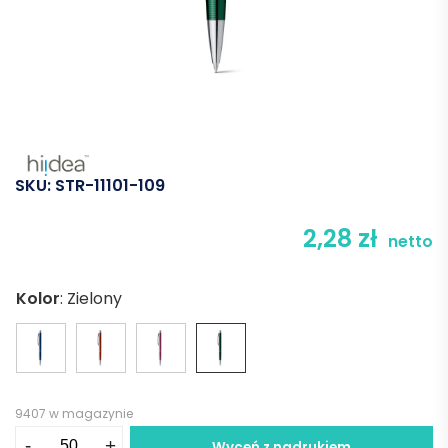
SKU:
STR-11101-109
2,28
zł
netto
Kolor
:
Zielony
9407 w magazynie
ilość
-
+
Wyceń z nadrukiem