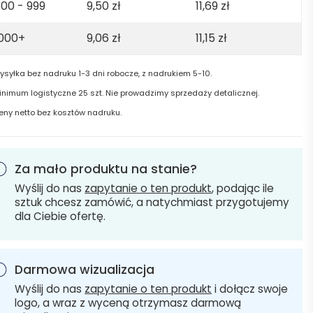
00 - 999
9,50
zł
11,69
zł
1000+
9,06
zł
11,15
zł
ysyłka bez nadruku 1-3 dni robocze, z nadrukiem 5-10.
inimum logistyczne 25 szt. Nie prowadzimy sprzedaży detalicznej.
eny netto bez kosztów nadruku.
Za mało produktu na stanie?
Wyślij do nas
zapytanie o ten produkt
, podając ile
sztuk chcesz zamówić, a natychmiast przygotujemy
dla Ciebie ofertę.
Darmowa wizualizacja
Wyślij do nas
zapytanie o ten produkt
i dołącz swoje
logo, a wraz z wyceną otrzymasz darmową