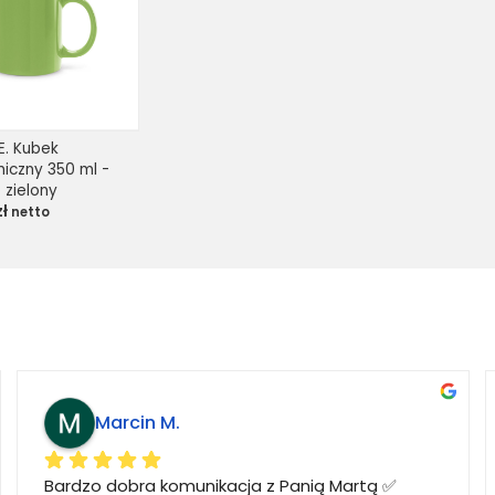
E. Kubek 
iczny 350 ml - 
 zielony
zł
netto
Marcin M.
Bardzo dobra komunikacja z Panią Martą ✅