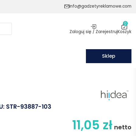
info@gadzetyreklamowe.com
0
Zaloguj się / Zarejestruj
Koszyk
Sklep
U:
STR-93887-103
11,05
zł
netto