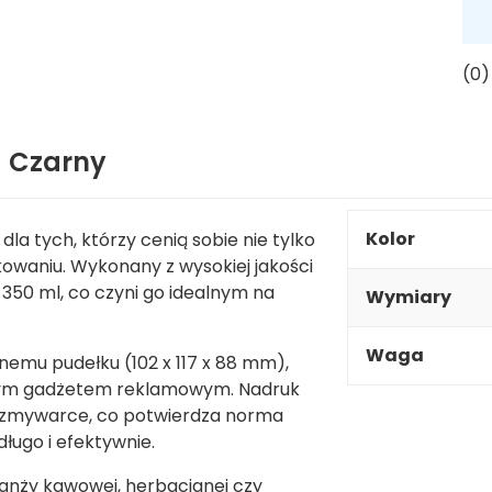
(0)
- Czarny
Kolor
la tych, którzy cenią sobie nie tylko
owaniu. Wykonany z wysokiej jakości
350 ml, co czyni go idealnym na
Wymiary
Waga
mu pudełku (102 x 117 x 88 mm),
nym gadżetem reklamowym. Nadruk
 w zmywarce, co potwierdza norma
ługo i efektywnie.
anży kawowej, herbacianej czy