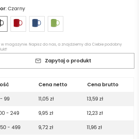
lor
:
Czarny
k w magazynie.
Napisz do nas
, a znajdziemy dla Ciebie podobny
ukt!
Zapytaj o produkt
lość
Cena netto
Cena brutto
 - 99
11,05
zł
13,59
zł
00 - 249
9,95
zł
12,23
zł
50 - 499
9,72
zł
11,96
zł