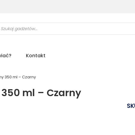
ukiwarka
uktów
iać?
Kontakt
ny 350 ml – Czarny
 350 ml – Czarny
SK