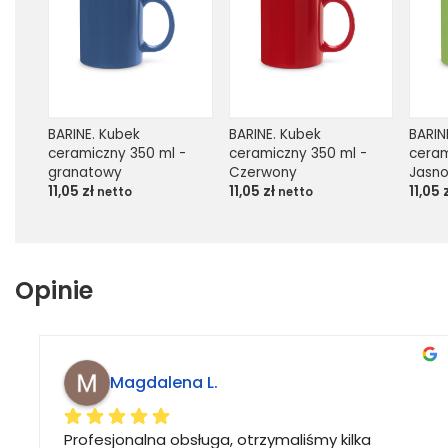
BARINE. Kubek 
BARINE. Kubek 
BARIN
ceramiczny 350 ml - 
ceramiczny 350 ml - 
ceram
granatowy
Czerwony
Jasno
11,05
zł
11,05
zł
11,05
netto
netto
Opinie
Magdalena L.
Profesjonalna obsługa, otrzymaliśmy kilka 