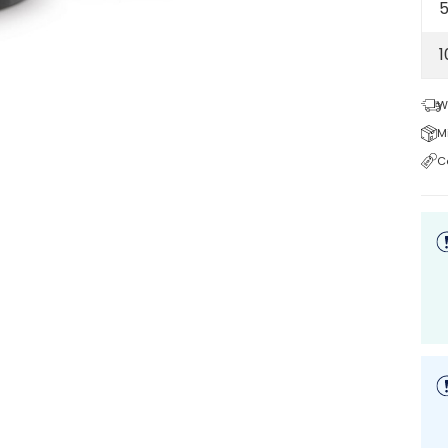
5
W
M
C