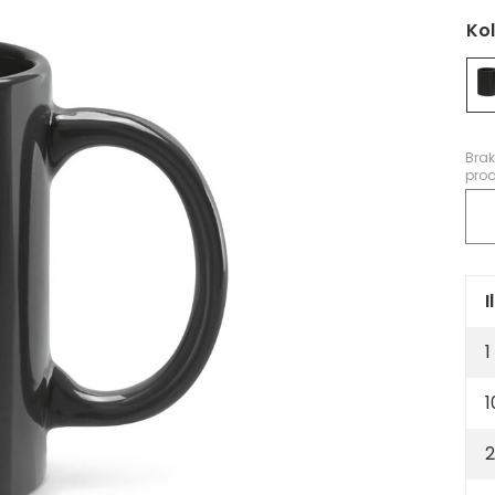
Ko
Bra
prod
I
1
1
2