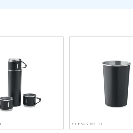
3
SKU: MO2063-03