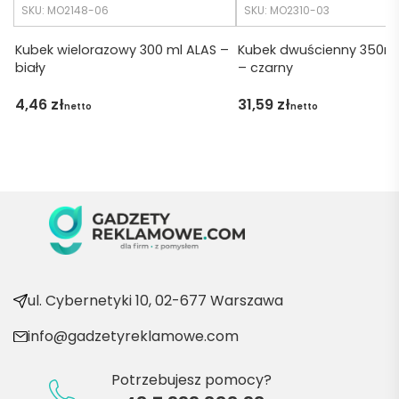
udalo. 
SKU: MO2148-06
SKU: MO2310-03
Dzięku
ję za 
Kubek wielorazowy 300 ml ALAS –
Kubek dwuścienny 350ml
biały
– czarny
obsłu
gę 
4,46
zł
31,59
zł
netto
netto
pani 
Marii T. 
Będę 
wraca
ć po 
kolejn
e 
produ
kty
ul. Cybernetyki 10, 02-677 Warszawa
info@gadzetyreklamowe.com
Potrzebujesz pomocy?