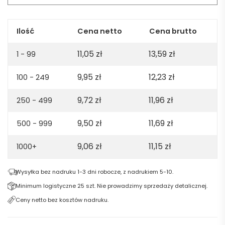
-
Żółty
Ilość
Cena netto
Cena brutto
11,05
zł
13,59
zł
1 - 99
9,95
zł
12,23
zł
100 - 249
9,72
zł
11,96
zł
250 - 499
9,50
zł
11,69
zł
500 - 999
9,06
zł
11,15
zł
1000+
Wysyłka bez nadruku 1-3 dni robocze, z nadrukiem 5-10.
Minimum logistyczne 25 szt. Nie prowadzimy sprzedaży detalicznej.
Ceny netto bez kosztów nadruku.