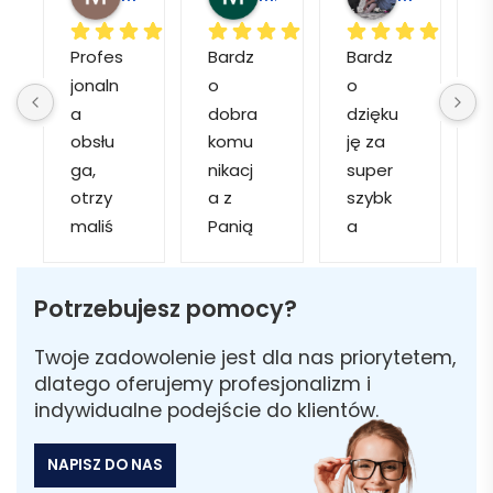
Profes
Bardz
Bardz
jonaln
o 
o 
o
a 
dobra 
dzięku
d
obsłu
komu
ję za 
ga, 
nikacj
super 
p
otrzy
a z 
szybk
maliś
Panią 
a 
a
my 
Martą 
obsłu
r
kilka 
✅
gę i 
cj
Potrzebujesz pomocy?
wizuali
Szybk
realiza
zacji, z 
a 
cję. 
w
Twoje zadowolenie jest dla nas priorytetem,
któryc
realiza
Został
i 
dlatego oferujemy profesjonalizm i
h 
cja ✅
am 
indywidualne podejście do klientów.
mogliś
Szybk
poinfo
a
my 
a 
rmow
NAPISZ DO NAS
sobie 
dosta
ana 