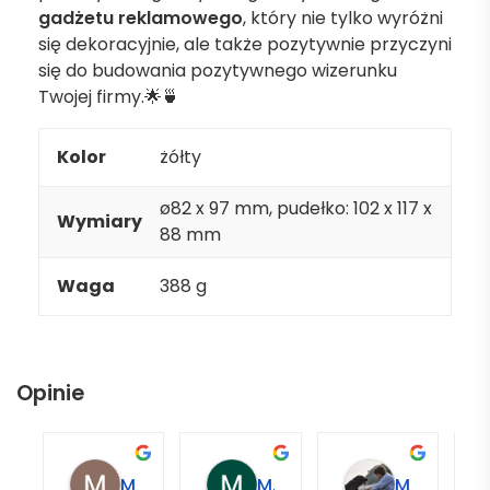
gadżetu reklamowego
, który nie tylko wyróżni
się dekoracyjnie, ale także pozytywnie przyczyni
się do budowania pozytywnego wizerunku
Twojej firmy.🌟🍵
Kolor
żółty
ø82 x 97 mm, pudełko: 102 x 117 x
Wymiary
88 mm
Waga
388 g
Opinie
Magdalena L.
Marcin M.
Matylda M.