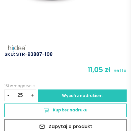
SKU:
STR-93887-108
11,05
zł
netto
151 w magazynie
ilość
-
+
Wyceń z nadrukiem
BARINE.
Kubek
Kup bez nadruku
ceramiczny
350
Zapytaj o produkt
ml