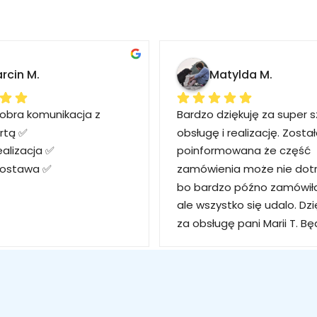
rcin M.
Matylda M.
obra komunikacja z 
Bardzo dziękuję za super s
rtą ✅
obsługę i realizację. Zosta
ealizacja ✅
poinformowana że część 
dostawa ✅
zamówienia może nie dotrz
bo bardzo późno zamówiła
ale wszystko się udalo. Dzię
za obsługę pani Marii T. Bę
wracać po kolejne produkt