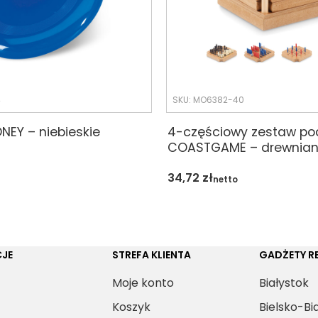
4
SKU: MO6382-40
NEY – niebieskie
4-częściowy zestaw p
COASTGAME – drewnia
34,72
zł
netto
JE
STREFA KLIENTA
GADŻETY 
Moje konto
Białystok
Koszyk
Bielsko-Bi