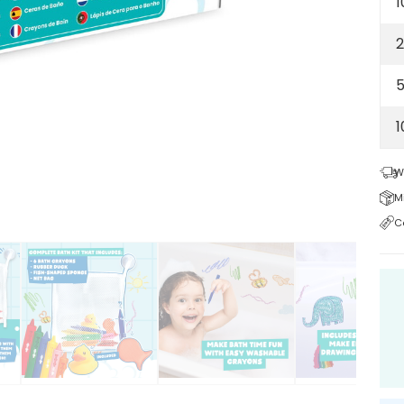
1
2
5
W
M
C