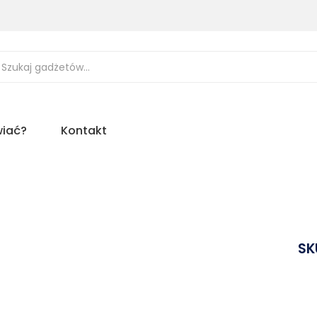
ukiwarka
uktów
iać?
Kontakt
SK