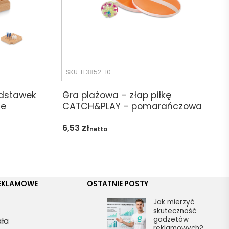
SKU: IT3852-10
odstawek
Gra plażowa – złap piłkę
ne
CATCH&PLAY – pomarańczowa
6,53
zł
netto
REKLAMOWE
OSTATNIE POSTY
Jak mierzyć
skuteczność
gadżetów
ała
reklamowych?