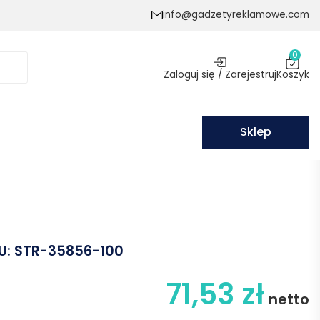
info@gadzetyreklamowe.com
0
Zaloguj się / Zarejestruj
Koszyk
Sklep
U:
STR-35856-100
71,53
zł
netto