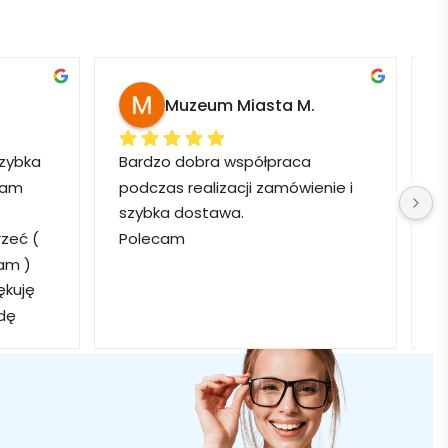
Muzeum Miasta M.
zybka 
Bardzo dobra współpraca 
P
łam 
podczas realizacji zamówienie i 
z
szybka dostawa.
e
eć ( 
Polecam
Z
m ) 
p
kuję 
z
dę 
y