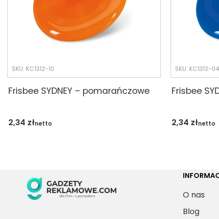
SKU: KC1312-10
SKU: KC1312-0
Frisbee SYDNEY – pomarańczowe
Frisbee SYD
2,34
zł
2,34
zł
netto
netto
INFORMAC
O nas
Blog