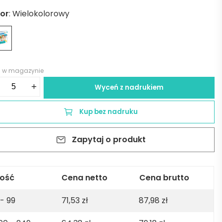
lor
:
Wielokolorowy
8 w magazynie
ść
+
Wyceń z nadrukiem
TH
AYONS
Kup bez nadruku
Zapytaj o produkt
lość
Cena netto
Cena brutto
 - 99
71,53
zł
87,98
zł