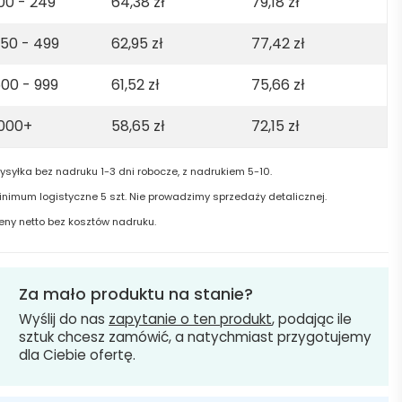
00 - 249
64,38
zł
79,18
zł
50 - 499
62,95
zł
77,42
zł
00 - 999
61,52
zł
75,66
zł
1000+
58,65
zł
72,15
zł
ysyłka bez nadruku 1-3 dni robocze, z nadrukiem 5-10.
inimum logistyczne 5 szt. Nie prowadzimy sprzedaży detalicznej.
eny netto bez kosztów nadruku.
Za mało produktu na stanie?
Wyślij do nas
zapytanie o ten produkt
, podając ile
sztuk chcesz zamówić, a natychmiast przygotujemy
dla Ciebie ofertę.