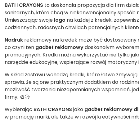
BATH CRAYONS
to doskonała propozycja dla firm dział
sanitarnych, które chcą w niekonwencjonalny sposób r
Umieszczając swoje
logo
na każdej z kredek, zapewnis
codziennych, radosnych chwilach potencjalnych klient
Nadruk
reklamowy na kredek może być dostosowany do
co czyni ten
gadżet reklamowy
doskonałym wyborem d
promocyjnych. Kredki można wykorzystać nie tylko jak
narzędzie edukacyjne, wspierające rozwój motoryczny i
W skład zestawu wchodzą kredki, które łatwo zmywają s
sprawia, że są one praktycznym dodatkiem do rodzinn
możliwość tworzenia niezapomnianych wspomnień, jedn
firmy. 🎨😊
Wybierając
BATH CRAYONS
jako
gadżet reklamowy dla
w promocję marki, ale także w rozwój kreatywności mł