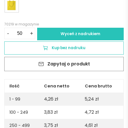
70219 w magazynie
ilość
-
+
Wyceń z nadrukiem
Bawełniana
torba
Kup bez nadruku
na
zakupy
Zapytaj o produkt
COTTONEL
COLOUR
++
-
Ilość
Cena netto
Cena brutto
czarna
4,26
zł
5,24
zł
1 - 99
3,83
zł
4,72
zł
100 - 249
3,75
zł
4,61
zł
250 - 499