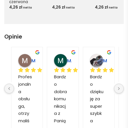
czerwona
4,26
zł
4,26
zł
4,26
zł
netto
netto
netto
Opinie
Magdalena L.
Marcin M.
Matylda M.
Profes
Bardz
Bardz
jonaln
o 
o 
o
a 
dobra 
dzięku
d
obsłu
komu
ję za 
ga, 
nikacj
super 
p
otrzy
a z 
szybk
maliś
Panią 
a 
a
my 
Martą 
obsłu
r