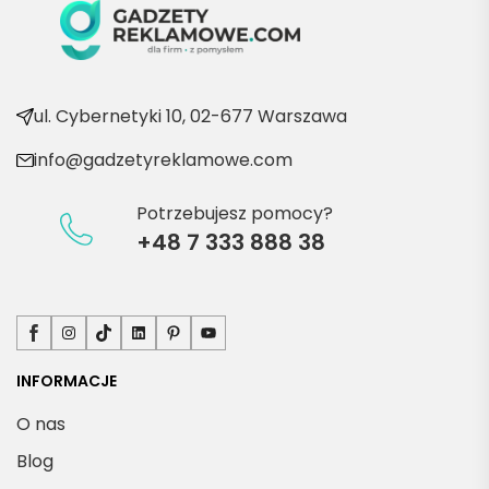
ć po 
kolejn
e 
produ
kty
ul. Cybernetyki 10, 02-677 Warszawa
info@gadzetyreklamowe.com
Potrzebujesz pomocy?
+48 7 333 888 38
Facebook
Instagram
TikTok
LinkedIn
Pinterest
YouTube
INFORMACJE
O nas
Blog