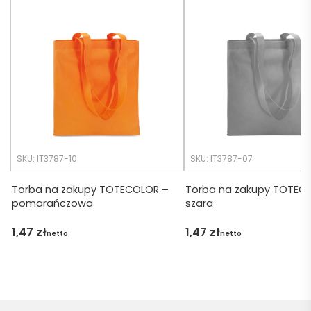
Czas 
bardz
realiza
o 
cji był 
późno 
krótsz
zamó
y niż 
wiłam 
zakład
) ale 
any.
wszys
tko się 
udalo. 
SKU: IT3787-10
SKU: IT3787-07
Dzięku
ję za 
Torba na zakupy TOTECOLOR –
Torba na zakupy TOTEC
pomarańczowa
szara
obsłu
gę 
1,47
zł
1,47
zł
netto
netto
pani 
Marii T. 
Będę 
wraca