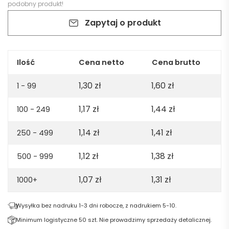
podobny produkt!
Zapytaj o produkt
Ilość
Cena netto
Cena brutto
1,30
zł
1,60
zł
1 - 99
1,17
zł
1,44
zł
100 - 249
1,14
zł
1,41
zł
250 - 499
1,12
zł
1,38
zł
500 - 999
1,07
zł
1,31
zł
1000+
Wysyłka bez nadruku 1-3 dni robocze, z nadrukiem 5-10.
Minimum logistyczne 50 szt. Nie prowadzimy sprzedaży detalicznej.