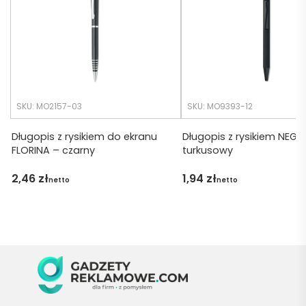
krótsz
zamó
y niż 
wiłam 
zakład
) ale 
any.
wszys
tko się 
udalo. 
SKU: MO2157-03
SKU: MO9393-12
Dzięku
ję za 
Długopis z rysikiem do ekranu
Długopis z rysikiem NEGR
FLORINA – czarny
turkusowy
obsłu
gę 
2,46
zł
1,94
zł
netto
netto
pani 
Marii T. 
Będę 
wraca
ć po 
kolejn
e 