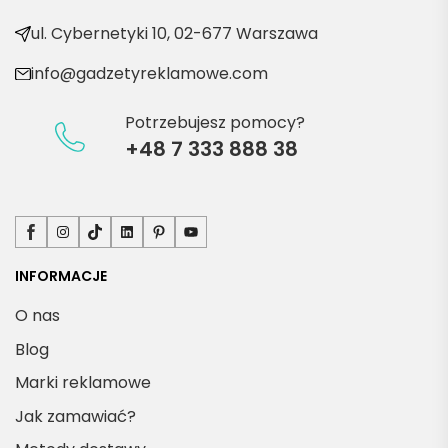
produ
kty
ul. Cybernetyki 10, 02-677 Warszawa
info@gadzetyreklamowe.com
Potrzebujesz pomocy?
+48 7 333 888 38
Facebook
Instagram
TikTok
LinkedIn
Pinterest
YouTube
INFORMACJE
O nas
Blog
Marki reklamowe
Jak zamawiać?