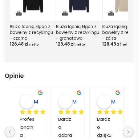
Bluza Iqoniq Elgon z 
Bluza Iqoniq Elgon z 
Bluza Iqoniq Elgon
bawełny z recyklingu 
bawełny z recyklingu 
bawełny z recykli
- czarna
- granatowa
- żółta
128,48
zł
128,48
zł
128,48
zł
netto
netto
netto
Opinie
Magdalena L.
Marcin M.
Matylda M.
Profes
Bardz
Bardz
jonaln
o 
o 
o
a 
dobra 
dzięku
d