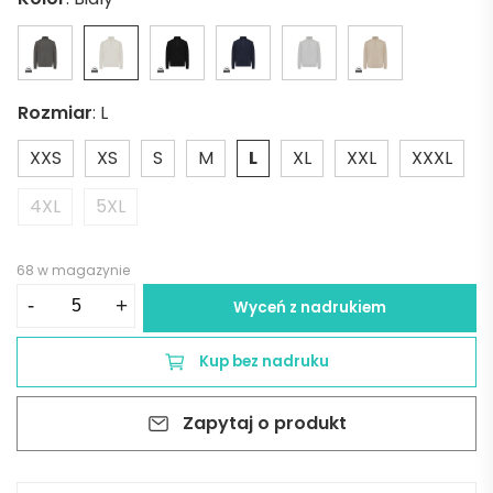
Rozmiar
:
L
XXS
XS
S
M
L
XL
XXL
XXXL
4XL
5XL
68 w magazynie
ilość
-
+
Wyceń z nadrukiem
Bluza
Iqoniq
Kup bez nadruku
Elgon
z
Zapytaj o produkt
bawełny
z
recyklingu