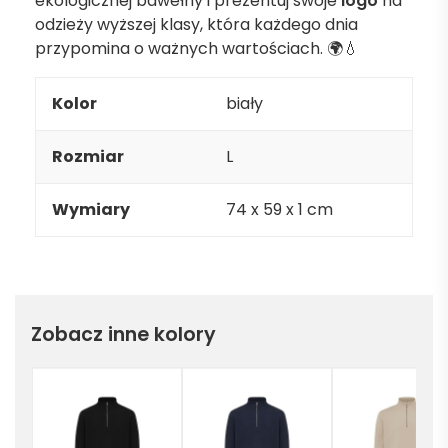
ekologicznej bawełny i prezentuj swoje
logo
na
odzieży wyższej klasy, która każdego dnia
przypomina o ważnych wartościach. 🌍💧
Kolor
biały
Rozmiar
L
Wymiary
74 x 59 x 1 cm
Zobacz inne kolory