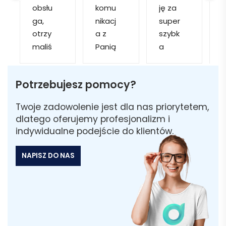
obsłu
komu
ję za 
ga, 
nikacj
super 
p
otrzy
a z 
szybk
maliś
Panią 
a 
a
my 
Martą 
obsłu
r
kilka 
✅
gę i 
cj
Potrzebujesz pomocy?
wizuali
Szybk
realiza
zacji, z 
a 
cję. 
w
Twoje zadowolenie jest dla nas priorytetem,
któryc
realiza
Został
i 
dlatego oferujemy profesjonalizm i
h 
cja ✅
am 
indywidualne podejście do klientów.
mogliś
Szybk
poinfo
a
my 
a 
rmow
NAPISZ DO NAS
sobie 
dosta
ana 
wybra
wa ✅
że 
ć 
część 
odpo
zamó
wiedni
wienia 