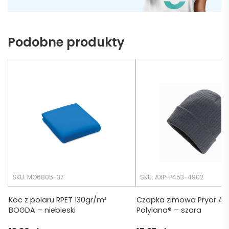
ą do 
może 
naszy
nie 
ch 
dotrz
Podobne produkty
potrz
eć ( 
eb. 
bo 
Czas 
bardz
realiza
o 
cji był 
późno 
krótsz
zamó
y niż 
wiłam 
zakład
) ale 
any.
wszys
tko się 
udalo. 
SKU: MO6805-37
SKU: AXP-P453-4902
Dzięku
ję za 
Koc z polaru RPET 130gr/m²
Czapka zimowa Pryor A
BOGDA – niebieski
Polylana® – szara
obsłu
gę 