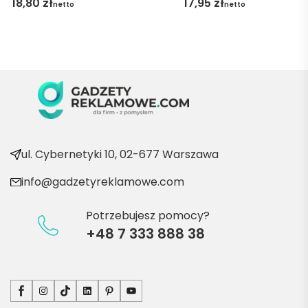
18,80
zł
17,95
zł
netto
netto
pani 
Marii T. 
Będę 
wraca
ć po 
kolejn
e 
produ
kty
ul. Cybernetyki 10, 02-677 Warszawa
info@gadzetyreklamowe.com
Potrzebujesz pomocy?
+48 7 333 888 38
Facebook
Instagram
TikTok
LinkedIn
Pinterest
YouTube