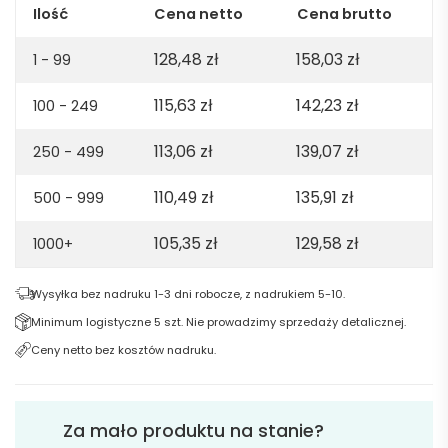
-
Ilość
Cena netto
Cena brutto
biała
128,48
zł
158,03
zł
1 - 99
115,63
zł
142,23
zł
100 - 249
113,06
zł
139,07
zł
250 - 499
110,49
zł
135,91
zł
500 - 999
105,35
zł
129,58
zł
1000+
Wysyłka bez nadruku 1-3 dni robocze, z nadrukiem 5-10.
Minimum logistyczne 5 szt. Nie prowadzimy sprzedaży detalicznej.
Ceny netto bez kosztów nadruku.
Za mało produktu na stanie?