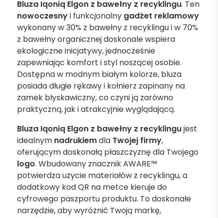
Bluza Iqoniq Elgon z bawełny z recyklingu
. Ten
nowoczesny
i funkcjonalny
gadżet reklamowy
wykonany w 30% z bawełny z recyklingu i w 70%
z bawełny organicznej doskonale wspiera
ekologiczne inicjatywy, jednocześnie
zapewniając komfort i styl noszącej osobie.
Dostępna w modnym białym kolorze, bluza
posiada długie rękawy i kołnierz zapinany na
zamek błyskawiczny, co czyni ją zarówno
praktyczną, jak i atrakcyjnie wyglądającą.
Bluza Iqoniq Elgon z bawełny z recyklingu
jest
idealnym
nadrukiem
dla
Twojej firmy
,
oferującym doskonałą płaszczyznę dla Twojego
logo
. Wbudowany znacznik AWARE™
potwierdza użycie materiałów z recyklingu, a
dodatkowy kod QR na metce kieruje do
cyfrowego paszportu produktu. To doskonałe
narzędzie, aby wyróżnić Twoją markę,