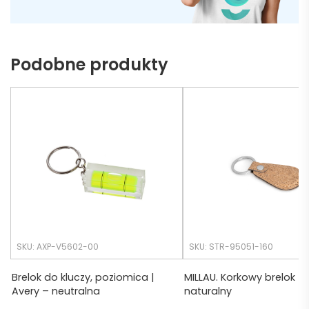
może 
nie 
o
dotrz
i 
Podobne produkty
eć ( 
bo 
c
bardz
o 
a
późno 
r
zamó
c
wiłam 
) ale 
wszys
.
tko się 
udalo. 
SKU: AXP-V5602-00
SKU: STR-95051-160
Dzięku
ję za 
Brelok do kluczy, poziomica |
MILLAU. Korkowy brelok –
Avery – neutralna
naturalny
obsłu