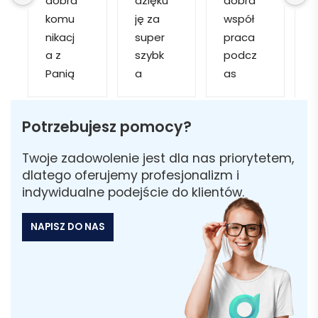
dobra 
dzięku
dobra 
komu
ję za 
współ
o
nikacj
super 
praca 
d
a z 
szybk
podcz
Panią 
a 
as 
k
Martą 
obsłu
realiza
✅
gę i 
cji 
g
Potrzebujesz pomocy?
Szybk
realiza
zamó
s
a 
cję. 
wienie 
n
Twoje zadowolenie jest dla nas priorytetem,
realiza
Został
i 
dlatego oferujemy profesjonalizm i
cja ✅
am 
szybk
m
indywidualne podejście do klientów.
Szybk
poinfo
a 
a 
rmow
dosta
e
NAPISZ DO NAS
dosta
ana 
wa.
wa ✅
że 
Polec
część 
am
.
zamó
wienia 
n