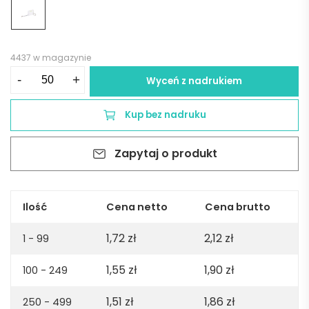
4437 w magazynie
ilość
-
+
Wyceń z nadrukiem
Brelok
do
Kup bez nadruku
kluczy,
miara
Zapytaj o produkt
1m
i
poziomica
|
Ilość
Cena netto
Cena brutto
Pascal
1,72
zł
2,12
zł
-
1 - 99
biały
1,55
zł
1,90
zł
100 - 249
1,51
zł
1,86
zł
250 - 499