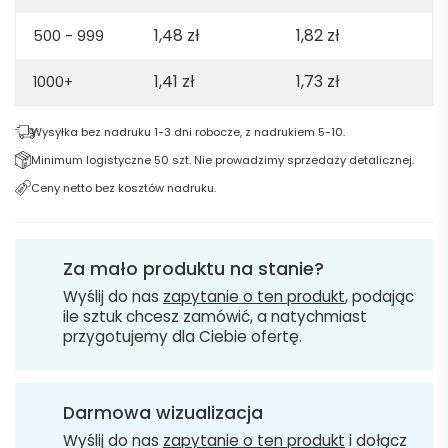
1,48
zł
1,82
zł
500 - 999
1,41
zł
1,73
zł
1000+
Wysyłka bez nadruku 1-3 dni robocze, z nadrukiem 5-10.
Minimum logistyczne 50 szt. Nie prowadzimy sprzedaży detalicznej.
Ceny netto bez kosztów nadruku.
Za mało produktu na stanie?
Wyślij do nas
zapytanie o ten produkt
, podając
ile sztuk chcesz zamówić, a natychmiast
przygotujemy dla Ciebie ofertę.
Darmowa wizualizacja
Wyślij do nas
zapytanie o ten produkt
i dołącz