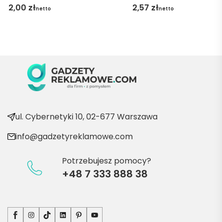
gę 
2,00
zł
2,57
zł
netto
netto
pani 
Marii T. 
Będę 
wraca
ć po 
kolejn
e 
produ
kty
ul. Cybernetyki 10, 02-677 Warszawa
info@gadzetyreklamowe.com
Potrzebujesz pomocy?
+48 7 333 888 38
Facebook
Instagram
TikTok
LinkedIn
Pinterest
YouTube