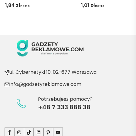
gę 
1,84
zł
1,01
zł
netto
netto
pani 
Marii T. 
Będę 
wraca
ć po 
kolejn
e 
produ
kty
ul. Cybernetyki 10, 02-677 Warszawa
info@gadzetyreklamowe.com
Potrzebujesz pomocy?
+48 7 333 888 38
Facebook
Instagram
TikTok
LinkedIn
Pinterest
YouTube