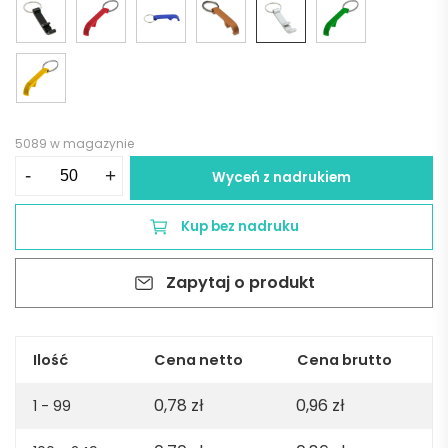
5089 w magazynie
ilość
-
+
Wyceń z nadrukiem
Brelok
do
Kup bez nadruku
kluczy,
otwieracz
Zapytaj o produkt
do
butelek
|
Macie
Ilość
Cena netto
Cena brutto
-
0,78
zł
0,96
zł
srebrny
1 - 99