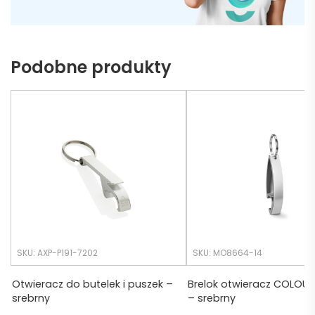
ą do 
może 
naszy
nie 
ch 
dotrz
Podobne produkty
potrz
eć ( 
eb. 
bo 
Czas 
bardz
realiza
o 
cji był 
późno 
krótsz
zamó
y niż 
wiłam 
zakład
) ale 
any.
wszys
tko się 
udalo. 
SKU: AXP-P191-7202
SKU: MO8664-14
Dzięku
ję za 
Otwieracz do butelek i puszek –
Brelok otwieracz COLOUR
srebrny
– srebrny
obsłu