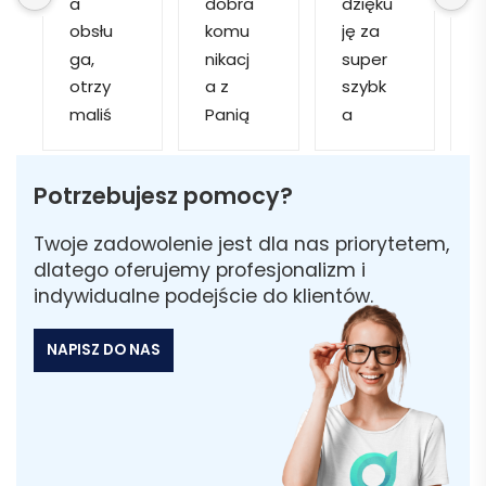
a 
dobra 
dzięku
d
obsłu
komu
ję za 
ga, 
nikacj
super 
p
otrzy
a z 
szybk
maliś
Panią 
a 
a
my 
Martą 
obsłu
r
kilka 
✅
gę i 
cj
Potrzebujesz pomocy?
wizuali
Szybk
realiza
zacji, z 
a 
cję. 
w
Twoje zadowolenie jest dla nas priorytetem,
któryc
realiza
Został
i 
dlatego oferujemy profesjonalizm i
h 
cja ✅
am 
indywidualne podejście do klientów.
mogliś
Szybk
poinfo
a
my 
a 
rmow
NAPISZ DO NAS
sobie 
dosta
ana 
wybra
wa ✅
że 
ć 
część 
odpo
zamó
wiedni
wienia 