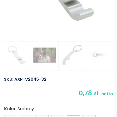
SKU:
AXP-V2045-32
0,78
zł
netto
Kolor
:
Srebrny