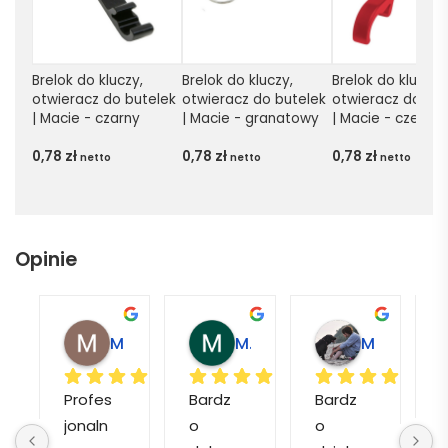
Brelok do kluczy, 
Brelok do kluczy, 
Brelok do kluczy, 
otwieracz do butelek 
otwieracz do butelek 
otwieracz do but
| Macie - czarny
| Macie - granatowy
| Macie - czerwo
0,78
zł
0,78
zł
0,78
zł
netto
netto
netto
Opinie
Magdalena L.
Marcin M.
Matylda M.
Profes
Bardz
Bardz
jonaln
o 
o 
o