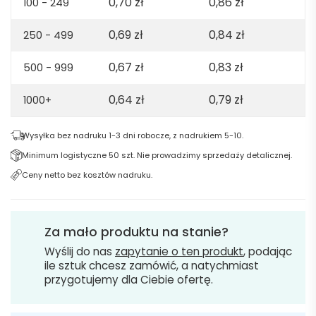
0,70
zł
0,86
zł
100 - 249
0,69
zł
0,84
zł
250 - 499
0,67
zł
0,83
zł
500 - 999
0,64
zł
0,79
zł
1000+
Wysyłka bez nadruku 1-3 dni robocze, z nadrukiem 5-10.
Minimum logistyczne 50 szt. Nie prowadzimy sprzedaży detalicznej.
Ceny netto bez kosztów nadruku.
Za mało produktu na stanie?
Wyślij do nas
zapytanie o ten produkt
, podając
ile sztuk chcesz zamówić, a natychmiast
przygotujemy dla Ciebie ofertę.