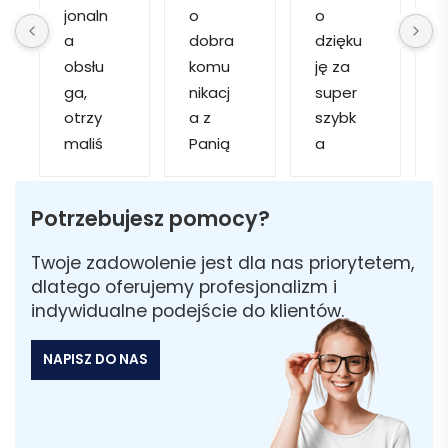
jonaln
o 
o 
o
a 
dobra 
dzięku
d
obsłu
komu
ję za 
ga, 
nikacj
super 
p
otrzy
a z 
szybk
maliś
Panią 
a 
a
my 
Martą 
obsłu
r
kilka 
✅
gę i 
cj
Potrzebujesz pomocy?
wizuali
Szybk
realiza
zacji, z 
a 
cję. 
w
Twoje zadowolenie jest dla nas priorytetem,
któryc
realiza
Został
i 
dlatego oferujemy profesjonalizm i
h 
cja ✅
am 
indywidualne podejście do klientów.
mogliś
Szybk
poinfo
a
my 
a 
rmow
NAPISZ DO NAS
sobie 
dosta
ana 
wybra
wa ✅
że 
ć 
część 