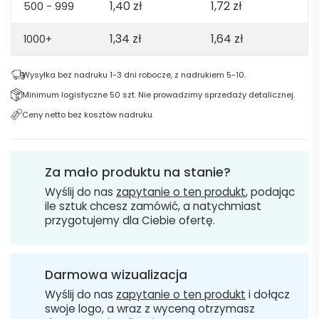
1,40
zł
1,72
zł
500 - 999
1,34
zł
1,64
zł
1000+
Wysyłka bez nadruku 1-3 dni robocze, z nadrukiem 5-10.
Minimum logistyczne 50 szt. Nie prowadzimy sprzedaży detalicznej.
Ceny netto bez kosztów nadruku.
Za mało produktu na stanie?
Wyślij do nas
zapytanie o ten produkt
, podając
ile sztuk chcesz zamówić, a natychmiast
przygotujemy dla Ciebie ofertę.
Darmowa wizualizacja
Wyślij do nas
zapytanie o ten produkt
i dołącz
swoje logo, a wraz z wyceną otrzymasz