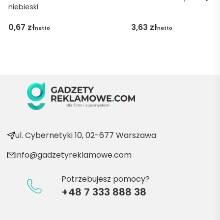
niebieski
obsłu
gę 
0,67
zł
3,63
zł
netto
netto
pani 
Marii T. 
Będę 
wraca
ć po 
kolejn
e 
produ
kty
ul. Cybernetyki 10, 02-677 Warszawa
info@gadzetyreklamowe.com
Potrzebujesz pomocy?
+48 7 333 888 38