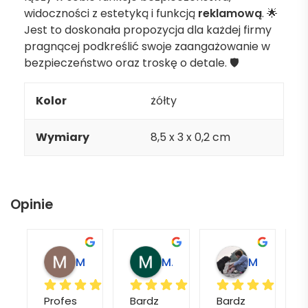
widoczności z estetyką i funkcją
reklamową
. 🌟
Jest to doskonała propozycja dla każdej firmy
pragnącej podkreślić swoje zaangażowanie w
bezpieczeństwo oraz troskę o detale. 🛡️
Kolor
żółty
Wymiary
8,5 x 3 x 0,2 cm
Opinie
Magdalena L.
Marcin M.
Matylda M.
Profes
Bardz
Bardz