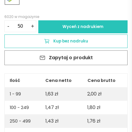
6020 w magazynie
ilość
-
+
Wyceń z nadrukiem
Brelok
do
Kup bez nadruku
kluczy
-
Zapytaj o produkt
żółty
Ilość
Cena netto
Cena brutto
1,63
zł
2,00
zł
1 - 99
1,47
zł
1,80
zł
100 - 249
1,43
zł
1,76
zł
250 - 499