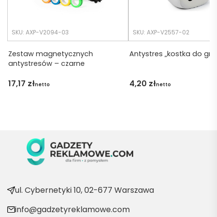
any.
wszys
tko się 
udalo. 
SKU: AXP-V2094-03
SKU: AXP-V2557-02
Dzięku
ję za 
Zestaw magnetycznych
Antystres „kostka do gry”
antystresów – czarne
obsłu
gę 
17,17
zł
4,20
zł
netto
netto
pani 
Marii T. 
Będę 
wraca
ć po 
kolejn
e 
produ
kty
ul. Cybernetyki 10, 02-677 Warszawa
info@gadzetyreklamowe.com