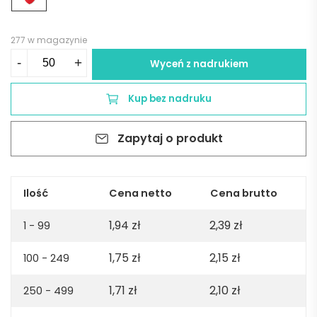
277 w magazynie
ilość
-
+
Wyceń z nadrukiem
Brelok
serce
Kup bez nadruku
z
PU
Zapytaj o produkt
LOVY
RING
-
czerwony
Ilość
Cena netto
Cena brutto
1,94
zł
2,39
zł
1 - 99
1,75
zł
2,15
zł
100 - 249
1,71
zł
2,10
zł
250 - 499