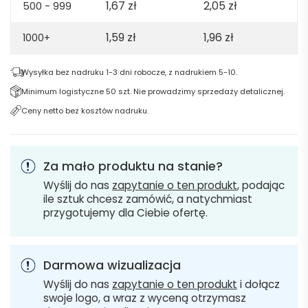
1,67
zł
2,05
zł
500 - 999
1,59
zł
1,96
zł
1000+
Wysyłka bez nadruku 1-3 dni robocze, z nadrukiem 5-10.
Minimum logistyczne 50 szt. Nie prowadzimy sprzedaży detalicznej.
Ceny netto bez kosztów nadruku.
Za mało produktu na stanie?
Wyślij do nas
zapytanie o ten produkt
, podając
ile sztuk chcesz zamówić, a natychmiast
przygotujemy dla Ciebie ofertę.
Darmowa wizualizacja
Wyślij do nas
zapytanie o ten produkt
i dołącz
swoje logo, a wraz z wyceną otrzymasz