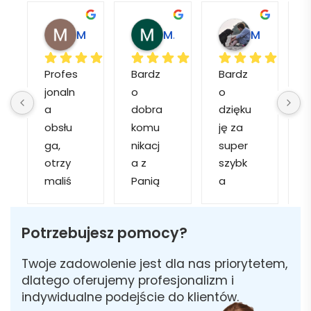
Magdalena L.
Marcin M.
Matylda M.
Profes
Bardz
Bardz
jonaln
o 
o 
o
a 
dobra 
dzięku
d
obsłu
komu
ję za 
ga, 
nikacj
super 
p
otrzy
a z 
szybk
maliś
Panią 
a 
a
my 
Martą 
obsłu
r
kilka 
✅
gę i 
cj
Potrzebujesz pomocy?
wizuali
Szybk
realiza
zacji, z 
a 
cję. 
w
Twoje zadowolenie jest dla nas priorytetem,
któryc
realiza
Został
i 
dlatego oferujemy profesjonalizm i
h 
cja ✅
am 
indywidualne podejście do klientów.
mogliś
Szybk
poinfo
a