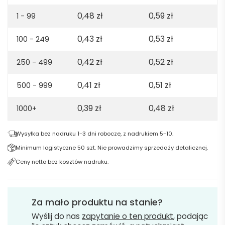
słomy
0,48
zł
0,59
zł
pszenicy
1 - 99
i
0,43
zł
0,53
zł
100 - 249
ABS
-
0,42
zł
0,52
zł
250 - 499
Jasny
naturalny
0,41
zł
0,51
zł
500 - 999
0,39
zł
0,48
zł
1000+
Wysyłka bez nadruku 1-3 dni robocze, z nadrukiem 5-10.
Minimum logistyczne 50 szt. Nie prowadzimy sprzedaży detalicznej.
Ceny netto bez kosztów nadruku.
Za mało produktu na stanie?
Wyślij do nas
zapytanie o ten produkt
, podając