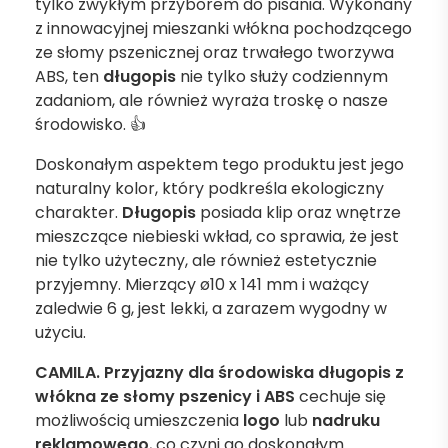
tylko zwykłym przyborem do pisania. Wykonany
z innowacyjnej mieszanki włókna pochodzącego
ze słomy pszenicznej oraz trwałego tworzywa
ABS, ten
długopis
nie tylko służy codziennym
zadaniom, ale również wyraża troskę o nasze
środowisko. 👍
Doskonałym aspektem tego produktu jest jego
naturalny kolor, który podkreśla ekologiczny
charakter.
Długopis
posiada klip oraz wnętrze
mieszczące niebieski wkład, co sprawia, że jest
nie tylko użyteczny, ale również estetycznie
przyjemny. Mierzący ø10 x 141 mm i ważący
zaledwie 6 g, jest lekki, a zarazem wygodny w
użyciu.
CAMILA. Przyjazny dla środowiska długopis z
włókna ze słomy pszenicy i ABS
cechuje się
możliwością umieszczenia
logo
lub
nadruku
reklamowego
, co czyni go doskonałym