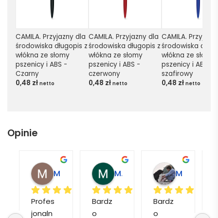
CAMILA. Przyjazny dla 
CAMILA. Przyjazny dla 
CAMILA. Przyjazny
środowiska długopis z 
środowiska długopis z 
środowiska długop
włókna ze słomy 
włókna ze słomy 
włókna ze słomy 
pszenicy i ABS - 
pszenicy i ABS - 
pszenicy i ABS - 
Czarny
czerwony
szafirowy
0,48
zł
0,48
zł
0,48
zł
netto
netto
netto
Opinie
Magdalena L.
Marcin M.
Matylda M.
Profes
Bardz
Bardz
jonaln
o 
o 
o