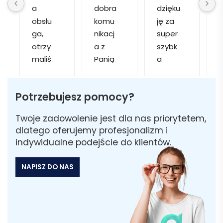
a 
dobra 
dzięku
d
obsłu
komu
ję za 
ga, 
nikacj
super 
p
otrzy
a z 
szybk
maliś
Panią 
a 
a
my 
Martą 
obsłu
r
kilka 
✅
gę i 
cj
Potrzebujesz pomocy?
wizuali
Szybk
realiza
zacji, z 
a 
cję. 
w
Twoje zadowolenie jest dla nas priorytetem,
któryc
realiza
Został
i 
dlatego oferujemy profesjonalizm i
h 
cja ✅
am 
indywidualne podejście do klientów.
mogliś
Szybk
poinfo
a
my 
a 
rmow
NAPISZ DO NAS
sobie 
dosta
ana 
wybra
wa ✅
że 
ć 
część 
odpo
zamó