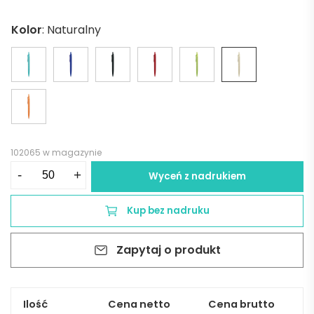
Kolor
:
Naturalny
102065 w magazynie
ilość
-
+
Wyceń z nadrukiem
CAMILA.
Przyjazny
Kup bez nadruku
dla
środowiska
Zapytaj o produkt
długopis
z
włókna
ze
Ilość
Cena netto
Cena brutto