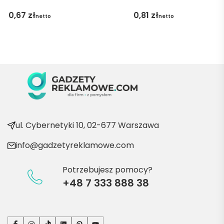
gę 
0,67
zł
0,81
zł
netto
netto
pani 
Marii T. 
Będę 
wraca
ć po 
kolejn
e 
produ
kty
ul. Cybernetyki 10, 02-677 Warszawa
info@gadzetyreklamowe.com
Potrzebujesz pomocy?
+48 7 333 888 38
Facebook
Instagram
TikTok
LinkedIn
Pinterest
YouTube