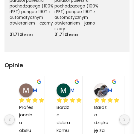
parasol poliestru 
parasol poliestru 
pochodzącego (100% 
pochodzącego (100% 
rPET) pongee 190T z 
rPET) pongee 190T z 
automatycznym 
automatycznym 
otwieraniem - czarny
otwieraniem - jasno 
szary
31,71
zł
31,71
zł
netto
netto
Opinie
Magdalena L.
Marcin M.
Matylda M.
Profes
Bardz
Bardz
jonaln
o 
o 
o
a 
dobra 
dzięku
d
obsłu
komu
ję za 