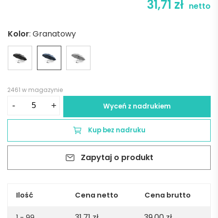
31,71
zł
netto
Kolor
:
Granatowy
2461 w magazynie
ilość
-
+
Wyceń z nadrukiem
CIMONE.
Składany
Kup bez nadruku
parasol
poliestru
Zapytaj o produkt
pochodzącego
(100%
rPET)
pongee
Ilość
Cena netto
Cena brutto
190T
31,71
zł
39,00
zł
z
1 - 99