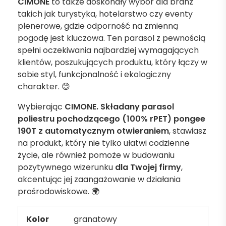
CIMONE
to także doskonały wybór dla branż
takich jak turystyka, hotelarstwo czy eventy
plenerowe, gdzie odporność na zmienną
pogodę jest kluczowa. Ten parasol z pewnością
spełni oczekiwania najbardziej wymagających
klientów, poszukujących produktu, który łączy w
sobie styl, funkcjonalność i ekologiczny
charakter. 😊
Wybierając
CIMONE. Składany parasol
poliestru pochodzącego (100% rPET) pongee
190T z automatycznym otwieraniem
, stawiasz
na produkt, który nie tylko ułatwi codzienne
życie, ale również pomoże w budowaniu
pozytywnego wizerunku
dla Twojej firmy
,
akcentując jej zaangażowanie w działania
prośrodowiskowe. 🌍
Kolor
granatowy