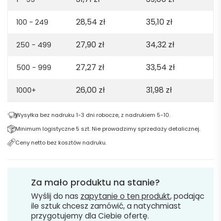
automatycznym
28,54
zł
35,10
zł
100 - 249
otwieraniem
-
27,90
zł
34,32
zł
250 - 499
granatowy
27,27
zł
33,54
zł
500 - 999
26,00
zł
31,98
zł
1000+
Wysyłka bez nadruku 1-3 dni robocze, z nadrukiem 5-10.
Minimum logistyczne 5 szt. Nie prowadzimy sprzedaży detalicznej.
Ceny netto bez kosztów nadruku.
Za mało produktu na stanie?
Wyślij do nas
zapytanie o ten produkt
, podając
ile sztuk chcesz zamówić, a natychmiast
przygotujemy dla Ciebie ofertę.