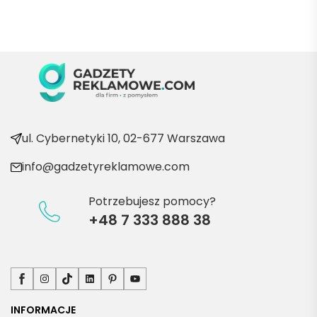
Marii T. 
Będę 
wraca
ć po 
kolejn
e 
produ
kty
ul. Cybernetyki 10, 02-677 Warszawa
info@gadzetyreklamowe.com
Potrzebujesz pomocy?
+48 7 333 888 38
Facebook
Instagram
TikTok
LinkedIn
Pinterest
YouTube
INFORMACJE