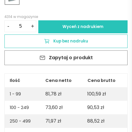
4314 w magazynie
ilość
-
+
Wyceń z nadrukiem
DELTABOT
-
Kup bez nadruku
Mieszany
Zapytaj o produkt
Ilość
Cena netto
Cena brutto
81,78
zł
100,59
zł
1 - 99
73,60
zł
90,53
zł
100 - 249
71,97
zł
88,52
zł
250 - 499