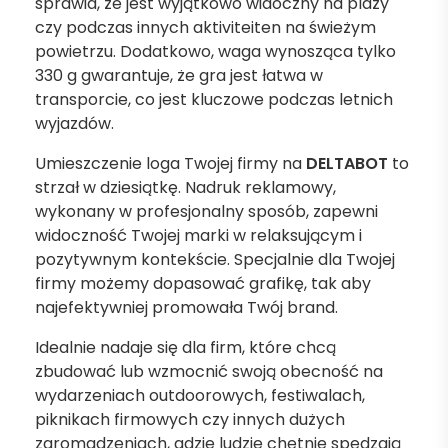
sprawia, że jest wyjątkowo widoczny na plaży
czy podczas innych aktiviteiten na świeżym
powietrzu. Dodatkowo, waga wynosząca tylko
330 g gwarantuje, że gra jest łatwa w
transporcie, co jest kluczowe podczas letnich
wyjazdów.
Umieszczenie loga Twojej firmy na
DELTABOT
to
strzał w dziesiątkę. Nadruk reklamowy,
wykonany w profesjonalny sposób, zapewni
widoczność Twojej marki w relaksującym i
pozytywnym kontekście. Specjalnie dla Twojej
firmy możemy dopasować grafikę, tak aby
najefektywniej promowała Twój brand.
Idealnie nadaje się dla firm, które chcą
zbudować lub wzmocnić swoją obecność na
wydarzeniach outdoorowych, festiwalach,
piknikach firmowych czy innych dużych
zgromadzeniach, gdzie ludzie chętnie spędzają