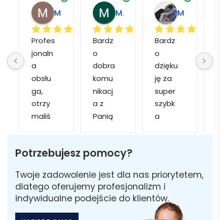
Magdalena L.
Marcin M.
Matylda M.
Profes
Bardz
Bardz
jonaln
o 
o 
o
a 
dobra 
dzięku
d
obsłu
komu
ję za 
ga, 
nikacj
super 
p
otrzy
a z 
szybk
maliś
Panią 
a 
a
my 
Martą 
obsłu
r
kilka 
✅
gę i 
cj
Potrzebujesz pomocy?
wizuali
Szybk
realiza
zacji, z 
a 
cję. 
w
Twoje zadowolenie jest dla nas priorytetem,
któryc
realiza
Został
i 
dlatego oferujemy profesjonalizm i
h 
cja ✅
am 
indywidualne podejście do klientów.
mogliś
Szybk
poinfo
a
my 
a 
rmow