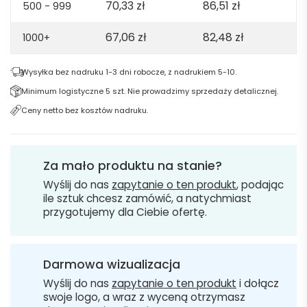
70,33
zł
86,51
zł
500 - 999
67,06
zł
82,48
zł
1000+
Wysyłka bez nadruku 1-3 dni robocze, z nadrukiem 5-10.
Minimum logistyczne 5 szt. Nie prowadzimy sprzedaży detalicznej.
Ceny netto bez kosztów nadruku.
Za mało produktu na stanie?
Wyślij do nas
zapytanie o ten produkt
, podając
ile sztuk chcesz zamówić, a natychmiast
przygotujemy dla Ciebie ofertę.
Darmowa wizualizacja
Wyślij do nas
zapytanie o ten produkt
i dołącz
swoje logo, a wraz z wyceną otrzymasz