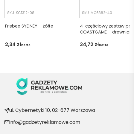
tko się 
udalo. 
SKU: KC1312-08
SKU: MO6382-40
Dzięku
ję za 
Frisbee SYDNEY – żółte
4-częściowy zestaw po
COASTGAME – drewnian
obsłu
gę 
2,34
zł
34,72
zł
netto
netto
pani 
Marii T. 
Będę 
wraca
ć po 
kolejn
e 
produ
kty
ul. Cybernetyki 10, 02-677 Warszawa
info@gadzetyreklamowe.com