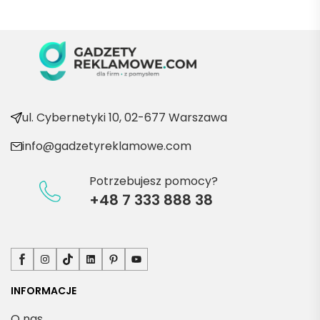
Będę 
wraca
ć po 
kolejn
e 
produ
kty
ul. Cybernetyki 10, 02-677 Warszawa
info@gadzetyreklamowe.com
Potrzebujesz pomocy?
+48 7 333 888 38
Facebook
Instagram
TikTok
LinkedIn
Pinterest
YouTube
INFORMACJE
O nas