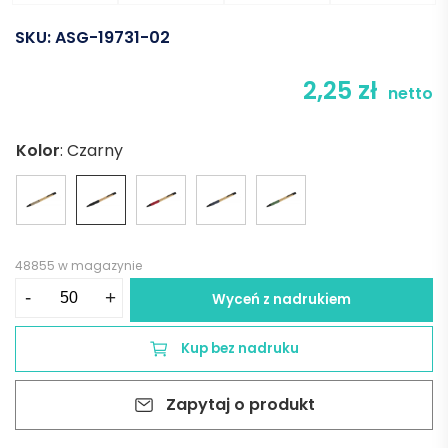
SKU:
ASG-19731-02
2,25
zł
netto
Kolor
:
Czarny
48855 w magazynie
ilość
-
+
Wyceń z nadrukiem
Długopis
bambusowy
Kup bez nadruku
NATU
-
Zapytaj o produkt
czarny