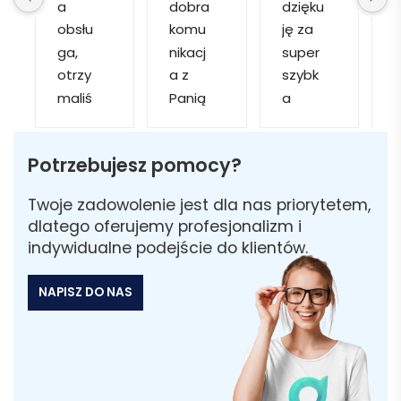
a 
dobra 
dzięku
d
obsłu
komu
ję za 
ga, 
nikacj
super 
p
otrzy
a z 
szybk
maliś
Panią 
a 
a
my 
Martą 
obsłu
r
kilka 
✅
gę i 
cj
Potrzebujesz pomocy?
wizuali
Szybk
realiza
zacji, z 
a 
cję. 
w
Twoje zadowolenie jest dla nas priorytetem,
któryc
realiza
Został
i 
dlatego oferujemy profesjonalizm i
h 
cja ✅
am 
indywidualne podejście do klientów.
mogliś
Szybk
poinfo
a
my 
a 
rmow
NAPISZ DO NAS
sobie 
dosta
ana 
wybra
wa ✅
że 
ć 
część 
odpo
zamó
wiedni
wienia 