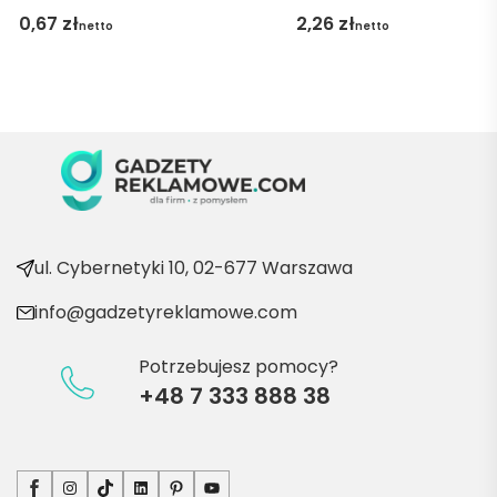
gę 
0,67
zł
2,26
zł
netto
netto
pani 
Marii T. 
Będę 
wraca
ć po 
kolejn
e 
produ
kty
ul. Cybernetyki 10, 02-677 Warszawa
info@gadzetyreklamowe.com
Potrzebujesz pomocy?
+48 7 333 888 38
Facebook
Instagram
TikTok
LinkedIn
Pinterest
YouTube