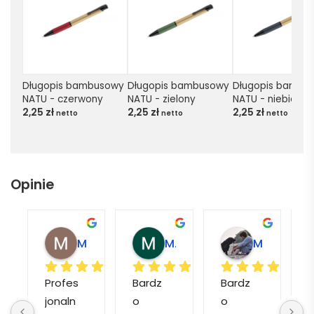
Długopis bambusowy 
Długopis bambusowy 
Długopis bambus
NATU - czerwony
NATU - zielony
NATU - niebieski
2,25
zł
2,25
zł
2,25
zł
netto
netto
netto
Opinie
Magdalena L.
Marcin M.
Matylda M.
Profes
Bardz
Bardz
jonaln
o 
o 
o