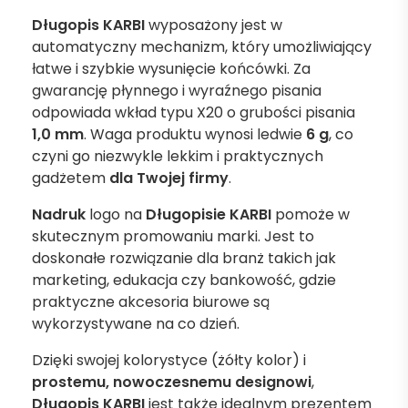
Długopis KARBI
wyposażony jest w
automatyczny mechanizm, który umożliwiający
łatwe i szybkie wysunięcie końcówki. Za
gwarancję płynnego i wyraźnego pisania
odpowiada wkład typu X20 o grubości pisania
1,0 mm
. Waga produktu wynosi ledwie
6 g
, co
czyni go niezwykle lekkim i praktycznych
gadżetem
dla Twojej firmy
.
Nadruk
logo na
Długopisie KARBI
pomoże w
skutecznym promowaniu marki. Jest to
doskonałe rozwiązanie dla branż takich jak
marketing, edukacja czy bankowość, gdzie
praktyczne akcesoria biurowe są
wykorzystywane na co dzień.
Dzięki swojej kolorystyce (żółty kolor) i
prostemu, nowoczesnemu designowi
,
Długopis KARBI
jest także idealnym prezentem