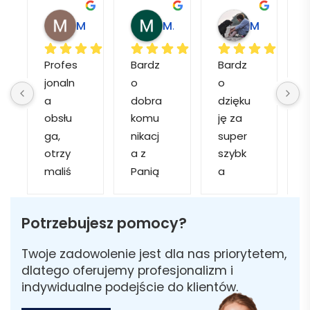
Magdalena L.
Marcin M.
Matylda M.
Profes
Bardz
Bardz
jonaln
o 
o 
o
a 
dobra 
dzięku
d
obsłu
komu
ję za 
ga, 
nikacj
super 
p
otrzy
a z 
szybk
maliś
Panią 
a 
a
my 
Martą 
obsłu
r
kilka 
✅
gę i 
cj
Potrzebujesz pomocy?
wizuali
Szybk
realiza
zacji, z 
a 
cję. 
w
Twoje zadowolenie jest dla nas priorytetem,
któryc
realiza
Został
i 
dlatego oferujemy profesjonalizm i
h 
cja ✅
am 
indywidualne podejście do klientów.
mogliś
Szybk
poinfo
a