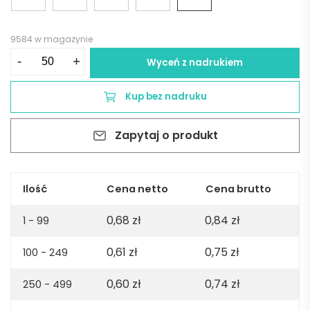
9584 w magazynie
ilość
-
+
Wyceń z nadrukiem
Długopis
KARBI
Kup bez nadruku
-
żółty
Zapytaj o produkt
Ilość
Cena netto
Cena brutto
0,68
zł
0,84
zł
1 - 99
0,61
zł
0,75
zł
100 - 249
0,60
zł
0,74
zł
250 - 499