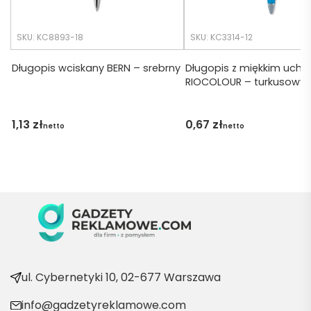
tko się 
udalo. 
SKU: KC8893-18
SKU: KC3314-12
Dzięku
ję za 
Długopis wciskany BERN – srebrny
Długopis z miękkim uch
RIOCOLOUR – turkusowy
obsłu
gę 
pani 
1,13
zł
0,67
zł
netto
netto
Marii T. 
Będę 
wraca
ć po 
kolejn
e 
produ
kty
ul. Cybernetyki 10, 02-677 Warszawa
info@gadzetyreklamowe.com