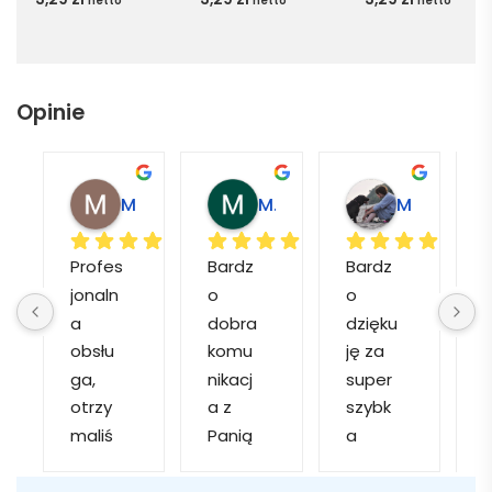
netto
netto
netto
Opinie
Magdalena L.
Marcin M.
Matylda M.
Profes
Bardz
Bardz
jonaln
o 
o 
o
a 
dobra 
dzięku
d
obsłu
komu
ję za 
ga, 
nikacj
super 
p
otrzy
a z 
szybk
maliś
Panią 
a 
a
my 
Martą 
obsłu
r
kilka 
✅
gę i 
cj