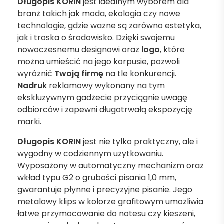
Długopis KORIN
jest idealnym wyborem dla
branż takich jak moda, ekologia czy nowe
technologie, gdzie ważne są zarówno estetyka,
jak i troska o środowisko. Dzięki swojemu
nowoczesnemu designowi oraz
logo
, które
można umieścić na jego korpusie, pozwoli
wyróżnić
Twoją firmę
na tle konkurencji.
Nadruk
reklamowy wykonany na tym
ekskluzywnym gadżecie przyciągnie uwagę
odbiorców i zapewni długotrwałą ekspozycję
marki.
Długopis KORIN
jest nie tylko praktyczny, ale i
wygodny w codziennym użytkowaniu.
Wyposażony w automatyczny mechanizm oraz
wkład typu G2 o grubości pisania 1,0 mm,
gwarantuje płynne i precyzyjne pisanie. Jego
metalowy klips w kolorze grafitowym umożliwia
łatwe przymocowanie do notesu czy kieszeni,