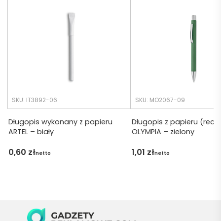
realiza
o 
cji był 
późno 
krótsz
zamó
y niż 
wiłam 
zakład
) ale 
any.
wszys
tko się 
udalo. 
SKU: IT3892-06
SKU: MO2067-09
Dzięku
ję za 
Długopis wykonany z papieru
Długopis z papieru (recyk
ARTEL – biały
OLYMPIA – zielony
obsłu
gę 
0,60
zł
1,01
zł
netto
netto
pani 
Marii T. 
Będę 
wraca
ć po 
kolejn