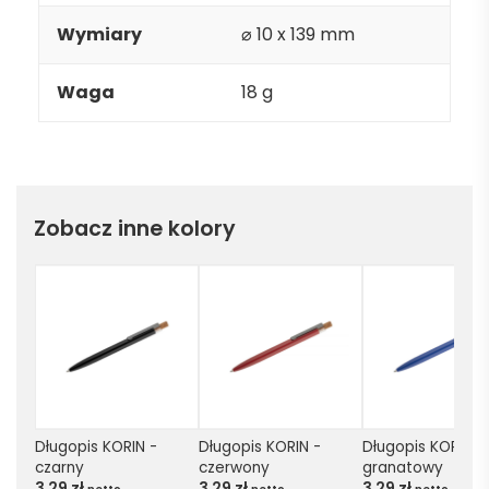
Wymiary
⌀ 10 x 139 mm
Waga
18 g
Zobacz inne kolory
Długopis KORIN - 
Długopis KORIN - 
Długopis KORIN - 
czarny
czerwony
granatowy
3,29
zł
3,29
zł
3,29
zł