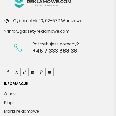
e 
produ
kty
ul. Cybernetyki 10, 02-677 Warszawa
info@gadzetyreklamowe.com
Potrzebujesz pomocy?
+48 7 333 888 38
Facebook
Instagram
TikTok
LinkedIn
Pinterest
YouTube
INFORMACJE
O nas
Blog
Marki reklamowe