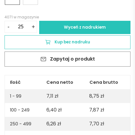
4071 w magazynie
ilość
-
+
Wyceń z nadrukiem
Długopis
LUNNEA
Kup bez nadruku
-
czerwony
Zapytaj o produkt
Ilość
Cena netto
Cena brutto
7,11
zł
8,75
zł
1 - 99
6,40
zł
7,87
zł
100 - 249
6,26
zł
7,70
zł
250 - 499