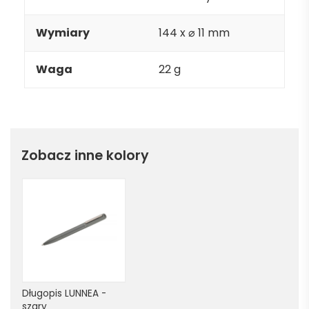
Wymiary
144 x ⌀ 11 mm
Waga
22 g
Zobacz inne kolory
Długopis LUNNEA - 
szary