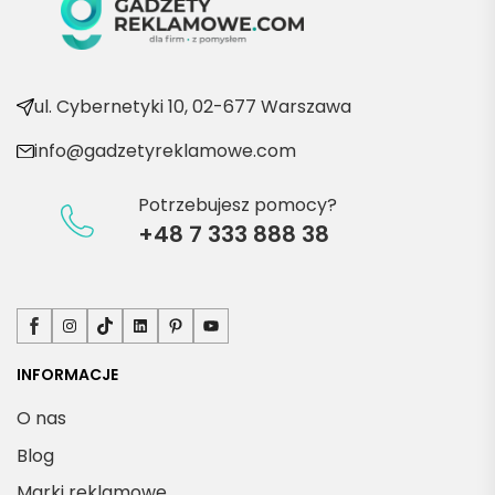
kolejn
e 
produ
kty
ul. Cybernetyki 10, 02-677 Warszawa
info@gadzetyreklamowe.com
Potrzebujesz pomocy?
+48 7 333 888 38
Facebook
Instagram
TikTok
LinkedIn
Pinterest
YouTube
INFORMACJE
O nas
Blog
Marki reklamowe