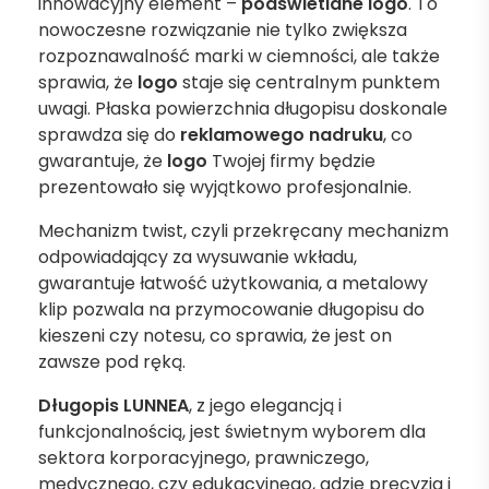
innowacyjny element –
podświetlane logo
. To
nowoczesne rozwiązanie nie tylko zwiększa
rozpoznawalność marki w ciemności, ale także
sprawia, że
logo
staje się centralnym punktem
uwagi. Płaska powierzchnia długopisu doskonale
sprawdza się do
reklamowego nadruku
, co
gwarantuje, że
logo
Twojej firmy będzie
prezentowało się wyjątkowo profesjonalnie.
Mechanizm twist, czyli przekręcany mechanizm
odpowiadający za wysuwanie wkładu,
gwarantuje łatwość użytkowania, a metalowy
klip pozwala na przymocowanie długopisu do
kieszeni czy notesu, co sprawia, że jest on
zawsze pod ręką.
Długopis LUNNEA
, z jego elegancją i
funkcjonalnością, jest świetnym wyborem dla
sektora korporacyjnego, prawniczego,
medycznego, czy edukacyjnego, gdzie precyzja i