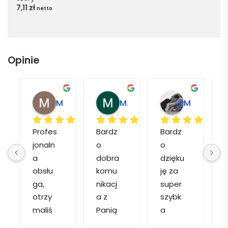
7,11
zł
netto
Opinie
Magdalena L.
Marcin M.
Matylda M.
Profes
Bardz
Bardz
jonaln
o 
o 
o
a 
dobra 
dzięku
d
obsłu
komu
ję za 
ga, 
nikacj
super 
p
otrzy
a z 
szybk
maliś
Panią 
a 
a
my 
Martą 
obsłu
r