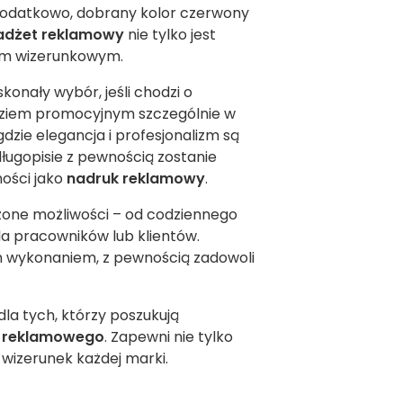
Dodatkowo, dobrany kolor czerwony
adżet reklamowy
nie tylko jest
tem wizerunkowym.
konały wybór, jeśli chodzi o
dziem promocyjnym szczególnie w
gdzie elegancja i profesjonalizm są
ugopisie z pewnością zostanie
ności jako
nadruk reklamowy
.
zone możliwości – od codziennego
la pracowników lub klientów.
m wykonaniem, z pewnością zadowoli
la tych, którzy poszukują
 reklamowego
. Zapewni nie tylko
 wizerunek każdej marki.