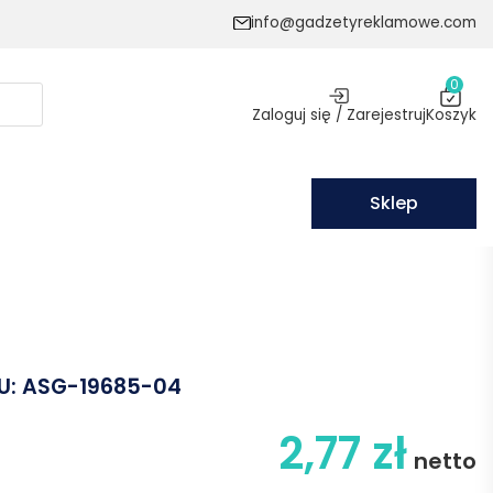
info@gadzetyreklamowe.com
0
Zaloguj się / Zarejestruj
Koszyk
Sklep
U:
ASG-19685-04
2,77
zł
netto