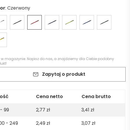
lor
:
Czerwony
k w magazynie.
Napisz do nas
, a znajdziemy dla Ciebie podobny
ukt!
Zapytaj o produkt
lość
Cena netto
Cena brutto
 - 99
2,77
zł
3,41
zł
00 - 249
2,49
zł
3,07
zł