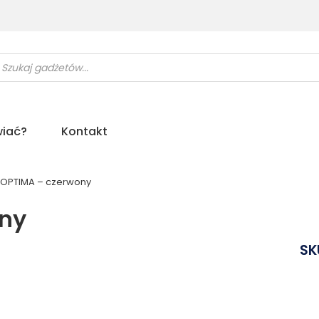
ukiwarka
uktów
iać?
Kontakt
 OPTIMA – czerwony
ony
SK