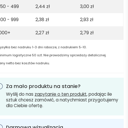
50 - 499
2,44
zł
3,00
zł
00 - 999
2,38
zł
2,93
zł
1000+
2,27
zł
2,79
zł
ysyłka bez nadruku 1-3 dni robocze, z nadrukiem 5-10.
inimum logistyczne 50 szt. Nie prowadzimy sprzedaży detalicznej.
eny netto bez kosztów nadruku.
Za mało produktu na stanie?
Wyślij do nas
zapytanie o ten produkt
, podając ile
sztuk chcesz zamówić, a natychmiast przygotujemy
dla Ciebie ofertę.
Darmowa wizualizacja