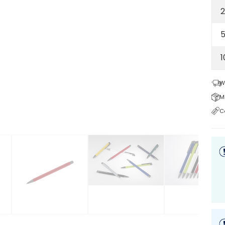
2
5
W
M
C