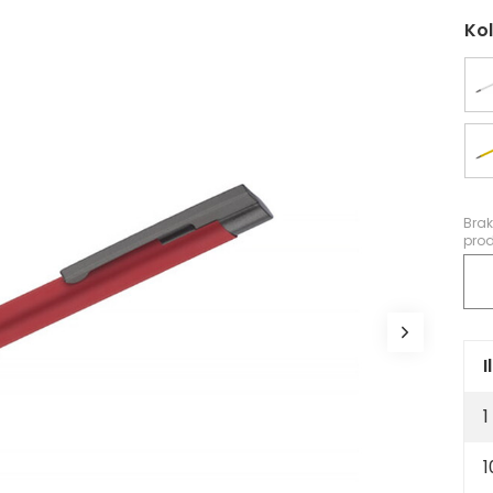
Ko
Bra
prod
I
1
1