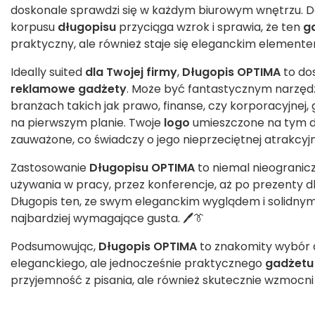
doskonale sprawdzi się w każdym biurowym wnętrzu. 
korpusu
długopisu
przyciąga wzrok i sprawia, że ten
g
praktyczny, ale również staje się eleganckim elemen
Ideally suited
dla Twojej firmy
,
Długopis OPTIMA
to dos
reklamowe
gadżety
. Może być fantastycznym narzę
branżach takich jak prawo, finanse, czy korporacyjnej, 
na pierwszym planie. Twoje
logo
umieszczone na tym dł
zauważone, co świadczy o jego nieprzeciętnej atrakcyj
Zastosowanie
Długopisu OPTIMA
to niemal nieogranic
używania w pracy, przez konferencje, aż po prezenty d
Długopis ten, ze swym eleganckim wyglądem i solidny
najbardziej wymagające gusta. 🖊️👔
Podsumowując,
Długopis OPTIMA
to znakomity wybór d
eleganckiego, ale jednocześnie praktycznego
gadżetu
przyjemność z pisania, ale również skutecznie wzmocni