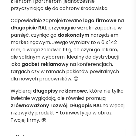
klientom i partnerom, jednocześnie
przyczyniając się do ochrony środowiska.
Odpowiednio zaprojektowane
logo firmowe
na
długopisie RAL
przyciągnie wzrok i zapadnie w
pamięć, czyniąc go
doskonałym
narzędziem
marketingowym. Jewgo wymiary to ⌀ 6 x 142
mm, a waga zaledwie 19 g, co czyni go lekkim,
ale solidnym wyborem. Idealny do dystrybucji
jako
gadżet reklamowy
na konferencjach,
targach czy w ramach pakietów powitalnych
dla nowych pracowników. 😊
Wybieraj
długopisy reklamowe
, które nie tylko
świetnie wyglądają, ale również promują
zrównoważony rozwój
.
Długopis RAL
to więcej
niż zwykły produkt – to inwestycja w obraz
Twojej firmy. 🌍