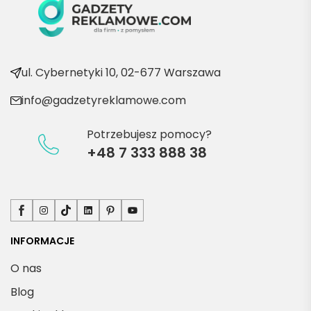
kolejn
e 
produ
kty
ul. Cybernetyki 10, 02-677 Warszawa
info@gadzetyreklamowe.com
Potrzebujesz pomocy?
+48 7 333 888 38
Facebook
Instagram
TikTok
LinkedIn
Pinterest
YouTube
INFORMACJE
O nas
Blog