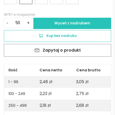
18757 w magazynie
ilość
-
+
Wyceń z nadrukiem
Długopis
RAL
Kup bez nadruku
-
czarny
Zapytaj o produkt
Ilość
Cena netto
Cena brutto
2,48
zł
3,05
zł
1 - 99
2,23
zł
2,75
zł
100 - 249
2,18
zł
2,68
zł
250 - 499