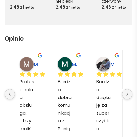
niebieski
czerwony
2,48
zł
2,48
zł
2,48
zł
netto
netto
netto
Opinie
Magdalena L.
Marcin M.
Matylda M.
Profes
Bardz
Bardz
jonaln
o 
o 
o
a 
dobra 
dzięku
d
obsłu
komu
ję za 
ga, 
nikacj
super 
p
otrzy
a z 
szybk
maliś
Panią 
a 
a
my 
Martą 
obsłu
r