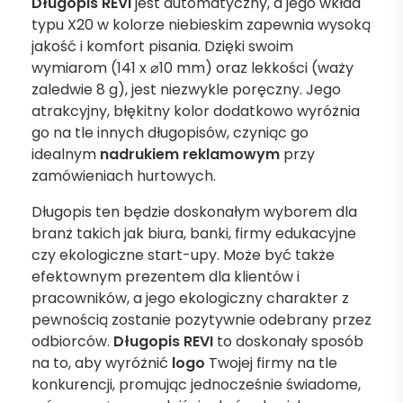
Długopis REVI
jest automatyczny, a jego wkład
typu X20 w kolorze niebieskim zapewnia wysoką
jakość i komfort pisania. Dzięki swoim
wymiarom (141 x ⌀10 mm) oraz lekkości (waży
zaledwie 8 g), jest niezwykle poręczny. Jego
atrakcyjny, błękitny kolor dodatkowo wyróżnia
go na tle innych długopisów, czyniąc go
idealnym
nadrukiem reklamowym
przy
zamówieniach hurtowych.
Długopis ten będzie doskonałym wyborem dla
branż takich jak biura, banki, firmy edukacyjne
czy ekologiczne start-upy. Może być także
efektownym prezentem dla klientów i
pracowników, a jego ekologiczny charakter z
pewnością zostanie pozytywnie odebrany przez
odbiorców.
Długopis REVI
to doskonały sposób
na to, aby wyróżnić
logo
Twojej firmy na tle
konkurencji, promując jednocześnie świadome,