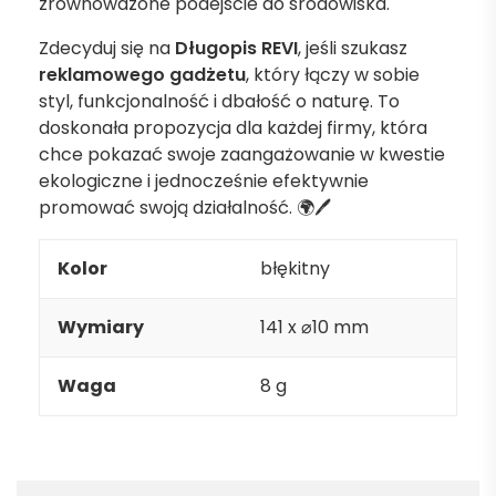
zrównoważone podejście do środowiska.
Zdecyduj się na
Długopis REVI
, jeśli szukasz
reklamowego gadżetu
, który łączy w sobie
styl, funkcjonalność i dbałość o naturę. To
doskonała propozycja dla każdej firmy, która
chce pokazać swoje zaangażowanie w kwestie
ekologiczne i jednocześnie efektywnie
promować swoją działalność. 🌍🖊️
Kolor
błękitny
Wymiary
141 x ⌀10 mm
Waga
8 g