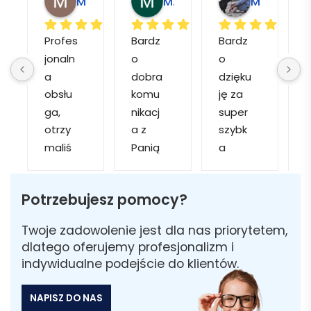
Magdalena L.
Marcin M.
Matylda M.
Profes
Bardz
Bardz
jonaln
o 
o 
o
a 
dobra 
dzięku
d
obsłu
komu
ję za 
ga, 
nikacj
super 
p
otrzy
a z 
szybk
maliś
Panią 
a 
a
my 
Martą 
obsłu
r
kilka 
✅
gę i 
cj
Potrzebujesz pomocy?
wizuali
Szybk
realiza
zacji, z 
a 
cję. 
w
Twoje zadowolenie jest dla nas priorytetem,
któryc
realiza
Został
i 
dlatego oferujemy profesjonalizm i
h 
cja ✅
am 
indywidualne podejście do klientów.
mogliś
Szybk
poinfo
a
my 
a 
rmow
NAPISZ DO NAS
sobie 
dosta
ana 