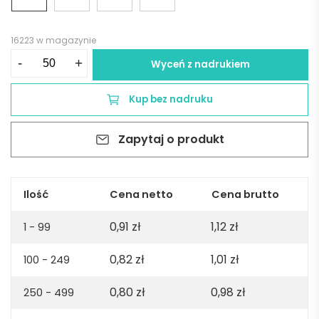
16223 w magazynie
ilość
-
+
Wyceń z nadrukiem
Długopis
REVI
Kup bez nadruku
-
błękitny
Zapytaj o produkt
Ilość
Cena netto
Cena brutto
0,91
zł
1,12
zł
1 - 99
0,82
zł
1,01
zł
100 - 249
0,80
zł
0,98
zł
250 - 499