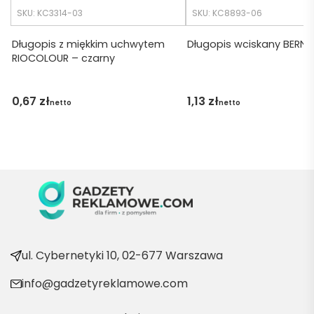
udalo. 
SKU: KC3314-03
SKU: KC8893-06
Dzięku
ję za 
Długopis z miękkim uchwytem
Długopis wciskany BERN –
RIOCOLOUR – czarny
obsłu
gę 
pani 
0,67
zł
1,13
zł
netto
netto
Marii T. 
Będę 
wraca
ć po 
kolejn
e 
produ
kty
ul. Cybernetyki 10, 02-677 Warszawa
info@gadzetyreklamowe.com