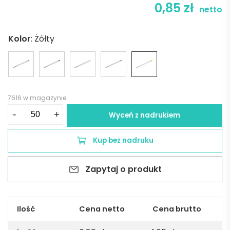
0,85
zł
netto
Kolor
:
Żółty
7616 w magazynie
ilość
-
+
Wyceń z nadrukiem
Długopis
rPET
Kup bez nadruku
KLIIR
-
Zapytaj o produkt
żółty
Ilość
Cena netto
Cena brutto