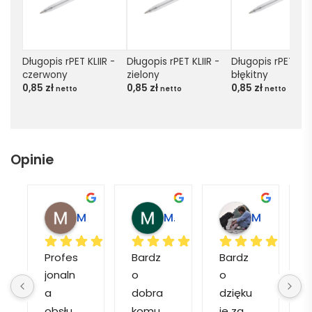
Długopis rPET KLIIR - 
Długopis rPET KLIIR - 
Długopis rPET KLIIR
czerwony
zielony
błękitny
0,85
zł
0,85
zł
0,85
zł
netto
netto
netto
Opinie
Magdalena L.
Marcin M.
Matylda M.
Profes
Bardz
Bardz
jonaln
o 
o 
o
a 
dobra 
dzięku
d
obsłu
komu
ję za 