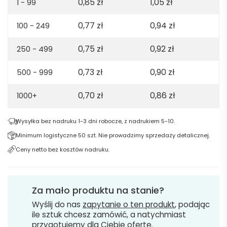
0,85
zł
1,05
zł
1 - 99
0,77
zł
0,94
zł
100 - 249
0,75
zł
0,92
zł
250 - 499
0,73
zł
0,90
zł
500 - 999
0,70
zł
0,86
zł
1000+
Wysyłka bez nadruku 1-3 dni robocze, z nadrukiem 5-10.
Minimum logistyczne 50 szt. Nie prowadzimy sprzedaży detalicznej.
Ceny netto bez kosztów nadruku.
Za mało produktu na stanie?
Wyślij do nas
zapytanie o ten produkt
, podając
ile sztuk chcesz zamówić, a natychmiast
przygotujemy dla Ciebie ofertę.