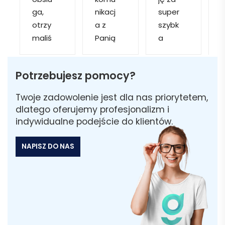
ga, 
nikacj
super 
p
otrzy
a z 
szybk
maliś
Panią 
a 
a
my 
Martą 
obsłu
r
kilka 
✅
gę i 
cj
Potrzebujesz pomocy?
wizuali
Szybk
realiza
zacji, z 
a 
cję. 
w
Twoje zadowolenie jest dla nas priorytetem,
któryc
realiza
Został
i 
dlatego oferujemy profesjonalizm i
h 
cja ✅
am 
indywidualne podejście do klientów.
mogliś
Szybk
poinfo
a
my 
a 
rmow
NAPISZ DO NAS
sobie 
dosta
ana 
wybra
wa ✅
że 
ć 
część 
odpo
zamó
wiedni
wienia 
ą do 
może 