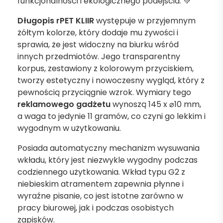
funkcjonalności i ekologicznego podejścia. 💚
Długopis rPET KLIIR
występuje w przyjemnym
żółtym kolorze, który dodaje mu żywości i
sprawia, że jest widoczny na biurku wśród
innych przedmiotów. Jego transparentny
korpus, zestawiony z kolorowym przyciskiem,
tworzy estetyczny i nowoczesny wygląd, który z
pewnością przyciągnie wzrok. Wymiary tego
reklamowego gadżetu
wynoszą 145 x ⌀10 mm,
a waga to jedynie 11 gramów, co czyni go lekkim i
wygodnym w użytkowaniu.
Posiada automatyczny mechanizm wysuwania
wkładu, który jest niezwykle wygodny podczas
codziennego użytkowania. Wkład typu G2 z
niebieskim atramentem zapewnia płynne i
wyraźne pisanie, co jest istotne zarówno w
pracy biurowej, jak i podczas osobistych
zapisków.