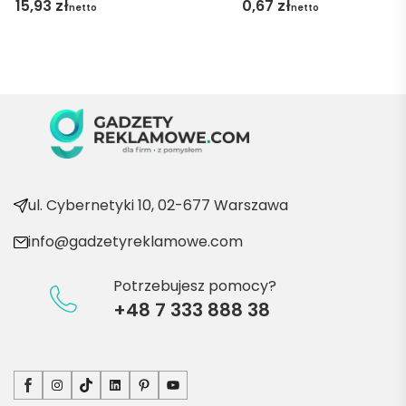
15,93
zł
0,67
zł
netto
netto
Marii T. 
Będę 
wraca
ć po 
kolejn
e 
produ
kty
ul. Cybernetyki 10, 02-677 Warszawa
info@gadzetyreklamowe.com
Potrzebujesz pomocy?
+48 7 333 888 38
Facebook
Instagram
TikTok
LinkedIn
Pinterest
YouTube