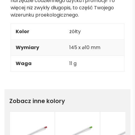
narzędzie codziennego użytku i promocji! To
więcej niż zwykły długopis, to część Twojego
wizerunku proekologicznego.
Kolor
żółty
Wymiary
145 x ⌀10 mm
Waga
11 g
Zobacz inne kolory