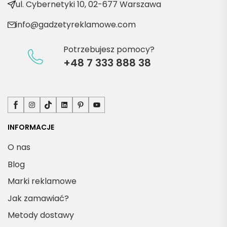
kty
ul. Cybernetyki 10, 02-677 Warszawa
info@gadzetyreklamowe.com
Potrzebujesz pomocy?
+48 7 333 888 38
Facebook
Instagram
TikTok
LinkedIn
Pinterest
YouTube
INFORMACJE
O nas
Blog
Marki reklamowe
Jak zamawiać?
Metody dostawy