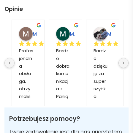
Opinie
Magdalena L.
Marcin M.
Matylda M.
Profes
Bardz
Bardz
jonaln
o 
o 
o
a 
dobra 
dzięku
d
obsłu
komu
ję za 
ga, 
nikacj
super 
p
otrzy
a z 
szybk
maliś
Panią 
a 
a
my 
Martą 
obsłu
r
kilka 
✅
gę i 
cj
Potrzebujesz pomocy?
wizuali
Szybk
realiza
zacji, z 
a 
cję. 
w
Twoje zadowolenie jest dla nas priorytetem,