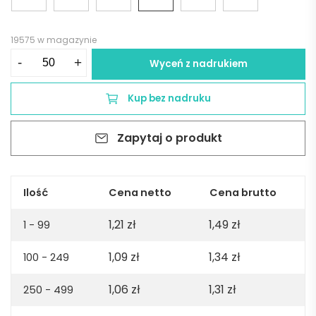
19575 w magazynie
ilość
-
+
Wyceń z nadrukiem
Długopis
SELIS
Kup bez nadruku
-
granatowy
Zapytaj o produkt
Ilość
Cena netto
Cena brutto
1,21
zł
1,49
zł
1 - 99
1,09
zł
1,34
zł
100 - 249
1,06
zł
1,31
zł
250 - 499