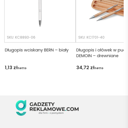
y niż 
wiłam 
zakład
) ale 
any.
wszys
tko się 
udalo. 
SKU: KC8893-06
SKU: KC1701-40
Dzięku
ję za 
Długopis wciskany BERN – biały
Długopis i ołówek w pude
DEMOIN – drewniane
obsłu
gę 
1,13
zł
34,72
zł
netto
netto
pani 
Marii T. 
Będę 
wraca
ć po 
kolejn
e 
produ