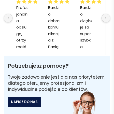
Profes
Bardz
Bardz
jonaln
o 
o 
o
a 
dobra 
dzięku
d
obsłu
komu
ję za 
ga, 
nikacj
super 
p
otrzy
a z 
szybk
maliś
Panią 
a 
a
my 
Martą 
obsłu
r
kilka 
✅
gę i 
cj
Potrzebujesz pomocy?
wizuali
Szybk
realiza
zacji, z 
a 
cję. 
w
Twoje zadowolenie jest dla nas priorytetem,
któryc
realiza
Został
i 
dlatego oferujemy profesjonalizm i
h 
cja ✅
am 
indywidualne podejście do klientów.
mogliś
Szybk
poinfo
a
my 
a 
rmow
NAPISZ DO NAS
sobie 
dosta
ana 
wybra
wa ✅
że 