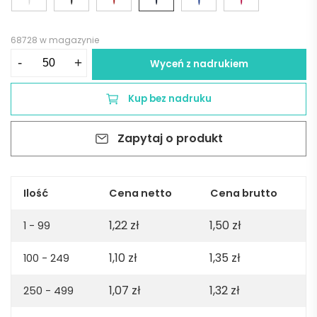
68728 w magazynie
ilość
-
+
Wyceń z nadrukiem
Długopis
Vibe
Kup bez nadruku
-
granatowy
Zapytaj o produkt
Ilość
Cena netto
Cena brutto
1,22
zł
1,50
zł
1 - 99
1,10
zł
1,35
zł
100 - 249
1,07
zł
1,32
zł
250 - 499