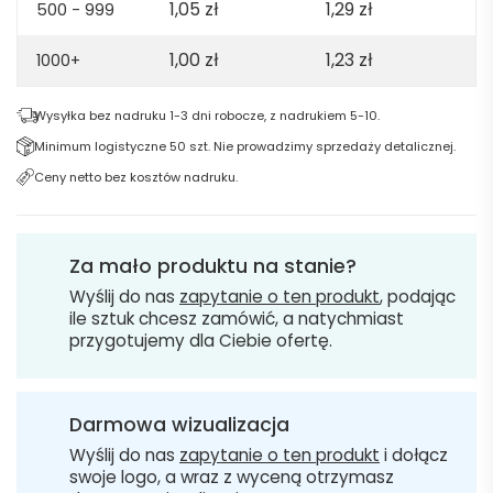
1,05
zł
1,29
zł
500 - 999
1,00
zł
1,23
zł
1000+
Wysyłka bez nadruku 1-3 dni robocze, z nadrukiem 5-10.
Minimum logistyczne 50 szt. Nie prowadzimy sprzedaży detalicznej.
Ceny netto bez kosztów nadruku.
Za mało produktu na stanie?
Wyślij do nas
zapytanie o ten produkt
, podając
ile sztuk chcesz zamówić, a natychmiast
przygotujemy dla Ciebie ofertę.
Darmowa wizualizacja
Wyślij do nas
zapytanie o ten produkt
i dołącz
swoje logo, a wraz z wyceną otrzymasz