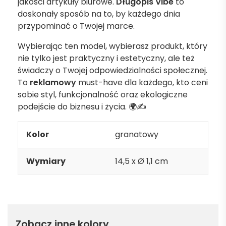
jakości artykuły biurowe.
Długopis Vibe
to
doskonały sposób na to, by każdego dnia
przypominać o Twojej marce.
Wybierając ten model, wybierasz produkt, który
nie tylko jest praktyczny i estetyczny, ale też
świadczy o Twojej odpowiedzialności społecznej.
To
reklamowy
must-have dla każdego, kto ceni
sobie styl, funkcjonalność oraz ekologiczne
podejście do biznesu i życia. 🌍✍️
Kolor
granatowy
Wymiary
14,5 x Ø 1,1 cm
Zobacz inne kolory