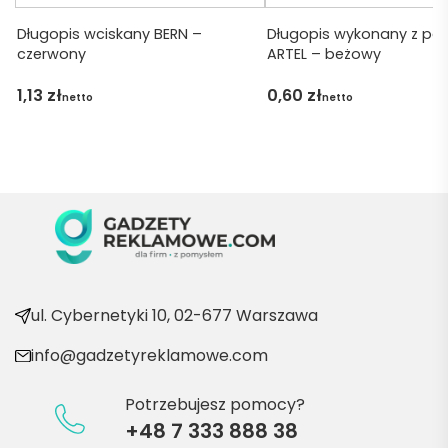
Dzięku
ję za 
Długopis wciskany BERN –
Długopis wykonany z pap
czerwony
ARTEL – beżowy
obsłu
gę 
1,13
zł
0,60
zł
netto
netto
pani 
Marii T. 
Będę 
wraca
ć po 
kolejn
e 
produ
kty
ul. Cybernetyki 10, 02-677 Warszawa
info@gadzetyreklamowe.com
Potrzebujesz pomocy?
+48 7 333 888 38