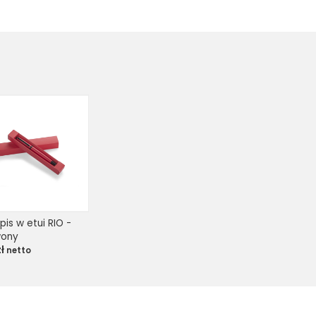
is w etui RIO - 
wony
zł
netto