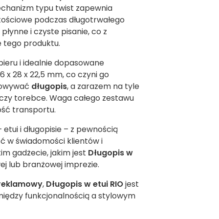
echanizm typu twist zapewnia
artościowe podczas długotrwałego
płynne i czyste pisanie, co z
 tego produktu.
pieru i idealnie dopasowane
6 x 28 x 22,5 mm, co czyni go
chowywać
długopis
, a zarazem na tyle
 czy torebce. Waga całego zestawu
ość transportu.
etui i długopisie – z pewnością
ć w świadomości klientów i
im gadżecie, jakim jest
Długopis w
ej lub branżowej imprezie.
reklamowy
,
Długopis w etui RIO
jest
między funkcjonalnością a stylowym