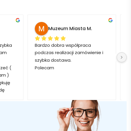
Muzeum Miasta M.
zybka 
Bardzo dobra współpraca 
P
łam 
podczas realizacji zamówienie i 
z
szybka dostawa.
e
eć ( 
Polecam
Z
m ) 
p
kuję 
z
dę 
y