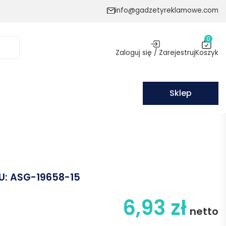
info@gadzetyreklamowe.com
0
Zaloguj się / Zarejestruj
Koszyk
Sklep
U:
ASG-19658-15
6,93
zł
netto