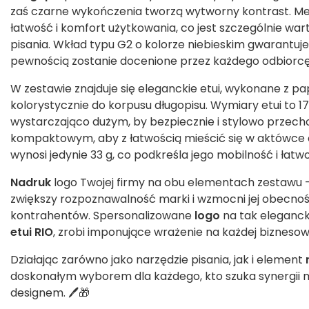
zaś czarne wykończenia tworzą wytworny kontrast. M
łatwość i komfort użytkowania, co jest szczególnie w
pisania. Wkład typu G2 o kolorze niebieskim gwarantuje 
pewnością zostanie docenione przez każdego odbiorcę
W zestawie znajduje się eleganckie etui, wykonane z pa
kolorystycznie do korpusu długopisu. Wymiary etui to 17
wystarczająco dużym, by bezpiecznie i stylowo prze
kompaktowym, aby z łatwością mieścić się w aktówce
wynosi jedynie 33 g, co podkreśla jego mobilność i łatw
Nadruk
logo Twojej firmy na obu elementach zestawu – 
zwiększy rozpoznawalność marki i wzmocni jej obecnoś
kontrahentów. Spersonalizowane
logo
na tak eleganck
etui RIO
, zrobi imponujące wrażenie na każdej biznesow
Działając zarówno jako narzędzie pisania, jak i element
doskonałym wyborem dla każdego, kto szuka synergii 
designem. 🖊️🎁