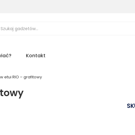
ukiwarka
uktów
iać?
Kontakt
w etui RIO – grafitowy
itowy
SK