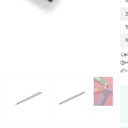
1
2
5
W
M
C