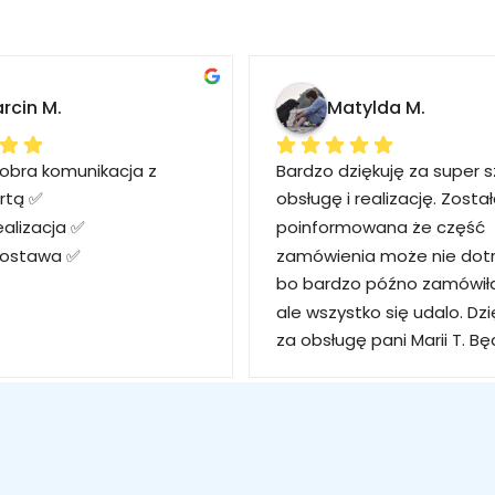
rcin M.
Matylda M.
obra komunikacja z 
Bardzo dziękuję za super s
rtą ✅
obsługę i realizację. Zosta
ealizacja ✅
poinformowana że część 
dostawa ✅
zamówienia może nie dotrz
bo bardzo późno zamówiła
ale wszystko się udalo. Dzię
za obsługę pani Marii T. Bę
wracać po kolejne produkt