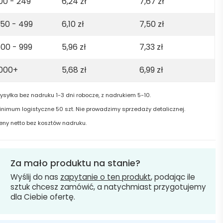
00 - 249
6,24
zł
7,67
zł
50 - 499
6,10
zł
7,50
zł
00 - 999
5,96
zł
7,33
zł
1000+
5,68
zł
6,99
zł
ysyłka bez nadruku 1-3 dni robocze, z nadrukiem 5-10.
inimum logistyczne 50 szt. Nie prowadzimy sprzedaży detalicznej.
eny netto bez kosztów nadruku.
Za mało produktu na stanie?
Wyślij do nas
zapytanie o ten produkt
, podając ile
sztuk chcesz zamówić, a natychmiast przygotujemy
dla Ciebie ofertę.