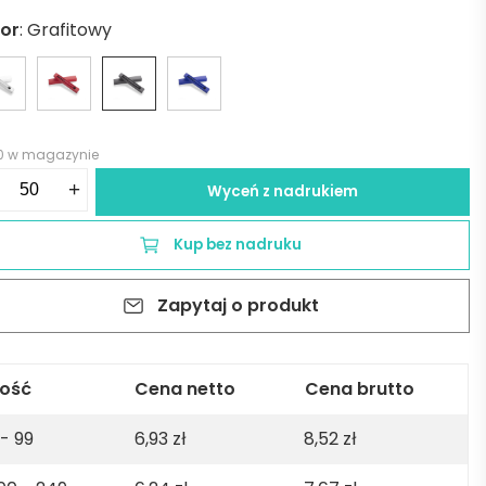
lor
:
Grafitowy
0 w magazynie
ść
+
Wyceń z nadrukiem
gopis
Kup bez nadruku
i
Zapytaj o produkt
fitowy
lość
Cena netto
Cena brutto
 - 99
6,93
zł
8,52
zł