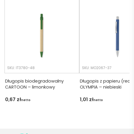
Czas 
bardz
realiza
o 
cji był 
późno 
krótsz
zamó
y niż 
wiłam 
zakład
) ale 
any.
wszys
tko się 
udalo. 
SKU: IT3780-48
SKU: MO2067-37
Dzięku
ję za 
Długopis biodegradowalny
Długopis z papieru (recyk
CARTOON – limonkowy
OLYMPIA – niebieski
obsłu
gę 
0,67
zł
1,01
zł
netto
netto
pani 
Marii T. 
Będę 
wraca
ć po 