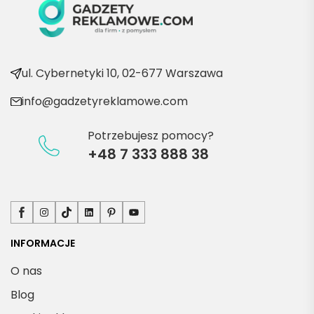
kolejn
e 
produ
kty
ul. Cybernetyki 10, 02-677 Warszawa
info@gadzetyreklamowe.com
Potrzebujesz pomocy?
+48 7 333 888 38
Facebook
Instagram
TikTok
LinkedIn
Pinterest
YouTube
INFORMACJE
O nas
Blog