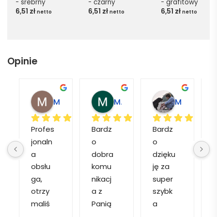
- srebrny
- czarny
- grafitowy
6,51
zł
6,51
zł
6,51
zł
netto
netto
netto
Opinie
Magdalena L.
Marcin M.
Matylda M.
Profes
Bardz
Bardz
jonaln
o 
o 
o
a 
dobra 
dzięku
d
obsłu
komu
ję za 
ga, 
nikacj
super 
p
otrzy
a z 
szybk
maliś
Panią 
a 
a
my 
Martą 
obsłu
r