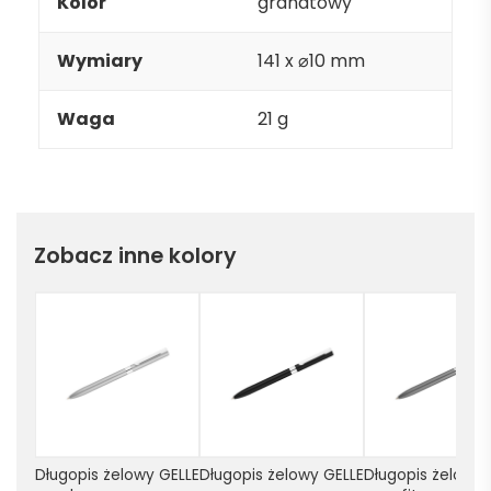
Kolor
granatowy
Wymiary
141 x ⌀10 mm
Waga
21 g
Zobacz inne kolory
Długopis żelowy GELLE 
Długopis żelowy GELLE 
Długopis żelowy G