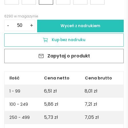
6290 w magazynie
ilość
-
+
Wyceń z nadrukiem
Długopis
żelowy
Kup bez nadruku
GELLE
-
Zapytaj o produkt
granatowy
Ilość
Cena netto
Cena brutto
6,51
zł
8,01
zł
1 - 99
5,86
zł
7,21
zł
100 - 249
5,73
zł
7,05
zł
250 - 499