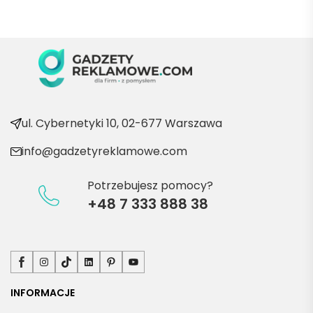
wraca
ć po 
kolejn
e 
produ
kty
ul. Cybernetyki 10, 02-677 Warszawa
info@gadzetyreklamowe.com
Potrzebujesz pomocy?
+48 7 333 888 38
Facebook
Instagram
TikTok
LinkedIn
Pinterest
YouTube
INFORMACJE