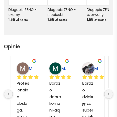
Długopis ZENO - 
Długopis ZENO - 
Długopis ZENO - 
czarny
niebieski
czerwony
1,55
zł
1,55
zł
1,55
zł
netto
netto
netto
Opinie
Magdalena L.
Marcin M.
Matylda M.
Profes
Bardz
Bardz
jonaln
o 
o 
o
a 
dobra 
dzięku
d
obsłu
komu
ję za 
ga, 
nikacj
super 
p
otrzy
a z 
szybk