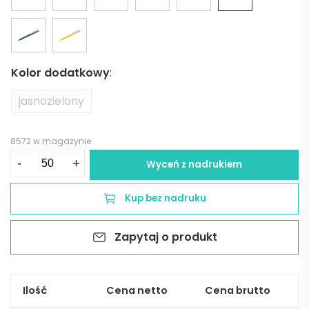
Kolor dodatkowy
:
jasnozielony
8572 w magazynie
ilość
-
+
Wyceń z nadrukiem
Długopis
ZENO
Kup bez nadruku
-
szary
Zapytaj o produkt
Ilość
Cena netto
Cena brutto