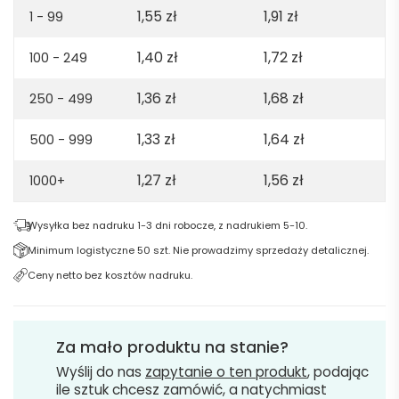
1,55
zł
1,91
zł
1 - 99
1,40
zł
1,72
zł
100 - 249
1,36
zł
1,68
zł
250 - 499
1,33
zł
1,64
zł
500 - 999
1,27
zł
1,56
zł
1000+
Wysyłka bez nadruku 1-3 dni robocze, z nadrukiem 5-10.
Minimum logistyczne 50 szt. Nie prowadzimy sprzedaży detalicznej.
Ceny netto bez kosztów nadruku.
Za mało produktu na stanie?
Wyślij do nas
zapytanie o ten produkt
, podając
ile sztuk chcesz zamówić, a natychmiast