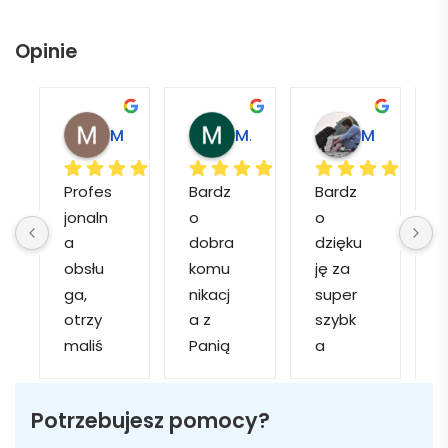
Opinie
Magdalena L.
Marcin M.
Matylda M.
Profes
Bardz
Bardz
jonaln
o 
o 
o
a 
dobra 
dzięku
d
obsłu
komu
ję za 
ga, 
nikacj
super 
p
otrzy
a z 
szybk
maliś
Panią 
a 
a
my 
Martą 
obsłu
r
kilka 
✅
gę i 
cj
Potrzebujesz pomocy?
wizuali
Szybk
realiza
zacji, z 
a 
cję. 
w