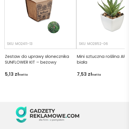
krótsz
zamó
y niż 
wiłam 
zakład
) ale 
any.
wszys
tko się 
udalo. 
SKU: MO2411-13
SKU: MO2852-06
Dzięku
ję za 
Zestaw do uprawy słonecznika
Mini sztuczna roślina ART
SUNFLOWER KIT – beżowy
biała
obsłu
gę 
5,13
zł
7,53
zł
netto
netto
pani 
Marii T. 
Będę 
wraca
ć po 
kolejn
e 
produ