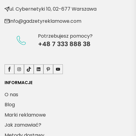
kty
ul. Cybernetyki 10, 02-677 Warszawa
info@gadzetyreklamowe.com
Potrzebujesz pomocy?
+48 7 333 888 38
Facebook
Instagram
TikTok
LinkedIn
Pinterest
YouTube
INFORMACJE
O nas
Blog
Marki reklamowe
Jak zamawiać?
Metody dostawy