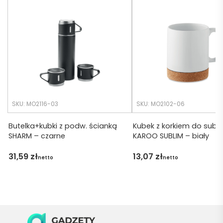
realiza
o 
cji był 
późno 
krótsz
zamó
y niż 
wiłam 
zakład
) ale 
any.
wszys
tko się 
udalo. 
SKU: MO2116-03
SKU: MO2102-06
Dzięku
ję za 
Butelka+kubki z podw. ścianką
Kubek z korkiem do subli
SHARM – czarne
KAROO SUBLIM – biały
obsłu
gę 
31,59
zł
13,07
zł
netto
netto
pani 
Marii T. 
Będę 
wraca
ć po 