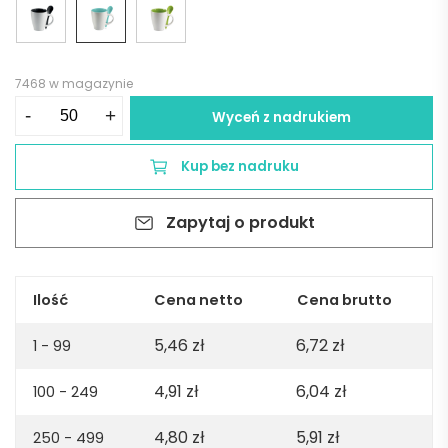
7468 w magazynie
ilość
-
+
Wyceń z nadrukiem
Dwukolorowy
kubek
Kup bez nadruku
z
łyżeczką
Zapytaj o produkt
DUAL
-
niebieski
Ilość
Cena netto
Cena brutto
5,46
zł
6,72
zł
1 - 99
4,91
zł
6,04
zł
100 - 249
4,80
zł
5,91
zł
250 - 499