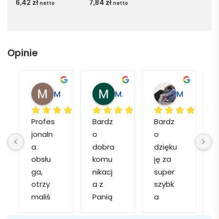
6,42
zł
7,84
zł
netto
netto
Opinie
Magdalena L.
Marcin M.
Matylda M.
Profes
Bardz
Bardz
jonaln
o 
o 
o
a 
dobra 
dzięku
d
obsłu
komu
ję za 
ga, 
nikacj
super 
p
otrzy
a z 
szybk
maliś
Panią 
a 
a
my 
Martą 
obsłu
r