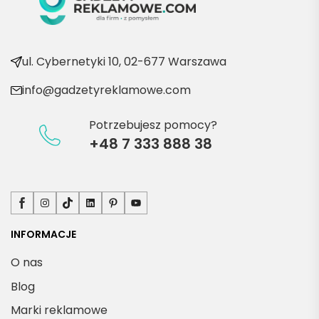
kolejn
e 
produ
kty
ul. Cybernetyki 10, 02-677 Warszawa
info@gadzetyreklamowe.com
Potrzebujesz pomocy?
+48 7 333 888 38
Facebook
Instagram
TikTok
LinkedIn
Pinterest
YouTube
INFORMACJE
O nas
Blog
Marki reklamowe