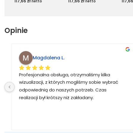
117,66
zł
117,66
zł
117,6
netto
netto
Opinie
Magdalena L.
Profesjonalna obsługa, otrzymaliśmy kilka 
wizualizacji, z których mogliśmy sobie wybrać 
odpowiednią do naszych potrzeb. Czas 
realizacji był krótszy niż zakładany.