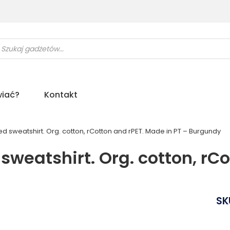
ukiwarka
uktów
iać?
Kontakt
d sweatshirt. Org. cotton, rCotton and rPET. Made in PT – Burgundy
sweatshirt. Org. cotton, rCo
SK