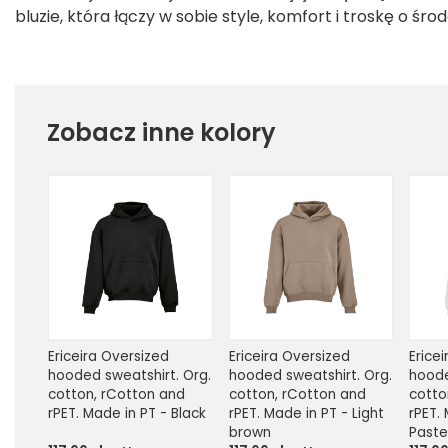
bluzie, która łączy w sobie style, komfort i troskę o śro
Zobacz inne kolory
Ericeira Oversized 
Ericeira Oversized 
Ericei
hooded sweatshirt. Org. 
hooded sweatshirt. Org. 
hoode
cotton, rCotton and 
cotton, rCotton and 
cotto
rPET. Made in PT - Black
rPET. Made in PT - Light 
rPET. 
brown
Paste