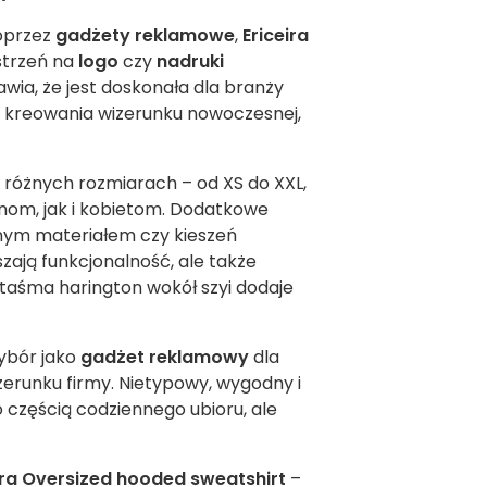
oprzez
gadżety reklamowe
,
Ericeira
strzeń na
logo
czy
nadruki
wia, że jest doskonała dla branży
a kreowania wizerunku nowoczesnej,
 różnych rozmiarach – od XS do XXL,
nom, jak i kobietom. Dodatkowe
nym materiałem czy kieszeń
zają funkcjonalność, ale także
taśma harington wokół szyi dodaje
ybór jako
gadżet reklamowy
dla
erunku firmy. Nietypowy, wygodny i
 częścią codziennego ubioru, ale
ira Oversized hooded sweatshirt
–