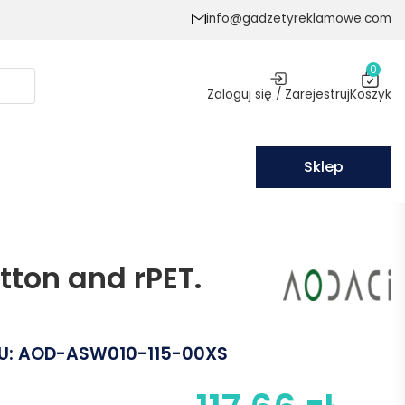
info@gadzetyreklamowe.com
0
Zaloguj się / Zarejestruj
Koszyk
Sklep
tton and rPET.
U:
AOD-ASW010-115-00XS