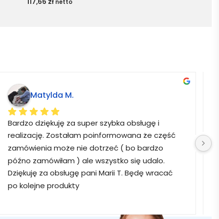
117,66
zł
netto
Matylda M.
Bardzo dziękuję za super szybka obsługę i 
B
realizację. Zostałam poinformowana że część 
zamówienia może nie dotrzeć ( bo bardzo 
późno zamówiłam ) ale wszystko się udalo. 
Dziękuję za obsługę pani Marii T. Będę wracać 
po kolejne produkty