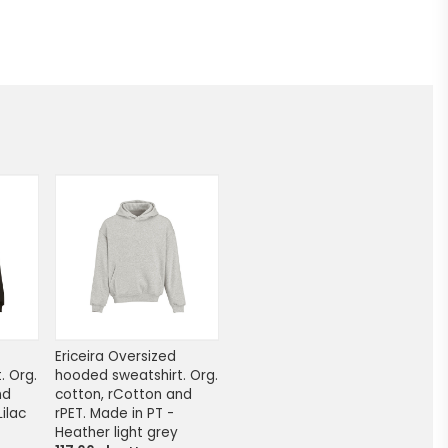
Ericeira Oversized 
 Org. 
hooded sweatshirt. Org. 
d 
cotton, rCotton and 
Lilac
rPET. Made in PT - 
Heather light grey