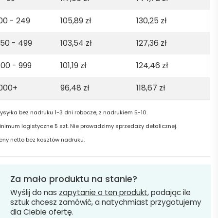
00 - 249
105,89
zł
130,25
zł
50 - 499
103,54
zł
127,36
zł
gundy
00 - 999
101,19
zł
124,46
zł
1000+
96,48
zł
118,67
zł
ysyłka bez nadruku 1-3 dni robocze, z nadrukiem 5-10.
inimum logistyczne 5 szt. Nie prowadzimy sprzedaży detalicznej.
eny netto bez kosztów nadruku.
Za mało produktu na stanie?
Wyślij do nas
zapytanie o ten produkt
, podając ile
sztuk chcesz zamówić, a natychmiast przygotujemy
dla Ciebie ofertę.