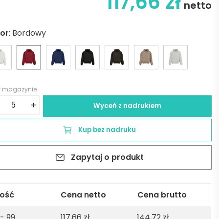
117,66
zł
netto
lor
:
Bordowy
w magazynie
ść
+
Wyceń z nadrukiem
ceira
rsized
Kup bez nadruku
oded
atshirt.
Zapytaj o produkt
.
ton,
tton
d
lość
Cena netto
Cena brutto
T.
 - 99
117,66
zł
144,72
zł
de