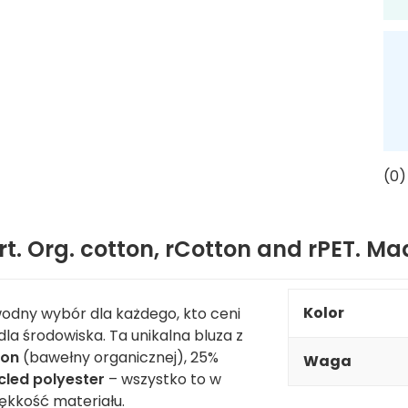
(0)
rt. Org. cotton, rCotton and rPET. M
Kolor
odny wybór dla każdego, kto ceni
la środowiska. Ta unikalna bluza z
ton
(bawełny organicznej), 25%
Waga
cled polyester
– wszystko to w
iękkość materiału.