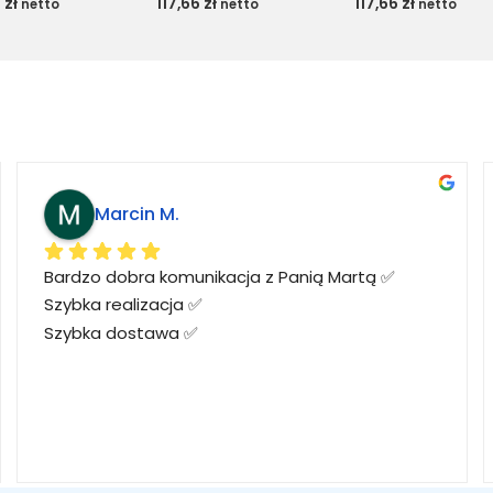
6
zł
117,66
zł
117,66
zł
netto
netto
netto
Marcin M.
Bardzo dobra komunikacja z Panią Martą ✅
Szybka realizacja ✅
Szybka dostawa ✅