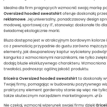
Idealna dla firm pragnących wzmocnić swoją markę p
Oversized hooded sweatshirt
oferuje doskonałą prze
reklamowe
. Jej uniwersalny, ponadczasowy design spra
modowej, sportowej czy IT, stanowiąc doskonałe tło dl
świadomej ekologicznie marki.
Bluza dostępna jest w atrakcyjnym bordowym kolorze i
co z pewnością przypadnie do gustu zarówno mężczyz
elementy, jak dwupanelowy kaptur wyściełany podwój
kangurka z wzmocnionymi narożnikami, nie tylko zwięks
dodają bluzie ekskluzywnego charakteru. Wzmocniona 
trwałości, podnosząc ogólną jakość produktu.
Ericeira Oversized hooded sweatshirt
to doskonały w
Twojej firmy, pomagając w budowaniu pozytywnego wiz
praktyczny element garderoby stanie się więc nie tylko
także skutecznym narzędziem marketingowym. 🌿👍
Nie czekaj, wzmocnij wizerunek swojej firmy dzięki
Erice