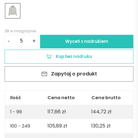
38 w magazynie
ilość
-
+
Wyceń z nadrukiem
Ericeira
Oversized
Kup bez nadruku
hooded
sweatshirt.
Zapytaj o produkt
Org.
cotton,
rCotton
and
Ilość
Cena netto
Cena brutto
rPET.
117,66
zł
144,72
zł
Made
1 - 99
in
105,89
zł
130,25
zł
100 - 249
PT
-