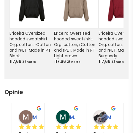
Ericeira Oversized 
Ericeira Oversized 
Ericeira Oversized
hooded sweatshirt. 
hooded sweatshirt. 
hooded sweatshir
Org. cotton, rCotton 
Org. cotton, rCotton 
Org. cotton, rCot
and rPET. Made in PT - 
and rPET. Made in PT - 
and rPET. Made in
Black
Light brown
Burgundy
117,66
zł
117,66
zł
117,66
zł
netto
netto
netto
Opinie
Magdalena L.
Marcin M.
Matylda M.