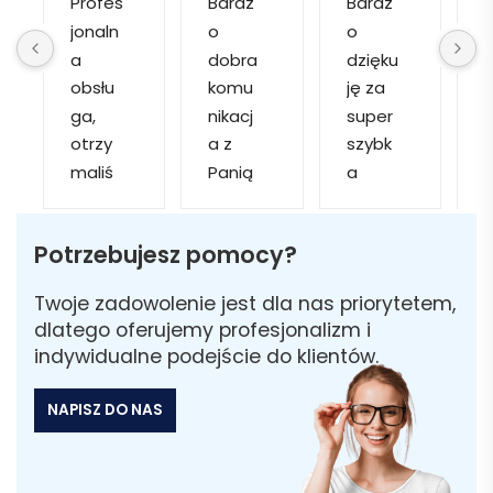
Profes
Bardz
Bardz
jonaln
o 
o 
o
a 
dobra 
dzięku
d
obsłu
komu
ję za 
ga, 
nikacj
super 
p
otrzy
a z 
szybk
maliś
Panią 
a 
a
my 
Martą 
obsłu
r
kilka 
✅
gę i 
cj
Potrzebujesz pomocy?
wizuali
Szybk
realiza
zacji, z 
a 
cję. 
w
Twoje zadowolenie jest dla nas priorytetem,
któryc
realiza
Został
i 
dlatego oferujemy profesjonalizm i
h 
cja ✅
am 
indywidualne podejście do klientów.
mogliś
Szybk
poinfo
a
my 
a 
rmow
NAPISZ DO NAS
sobie 
dosta
ana 
wybra
wa ✅
że 
ć 
część 