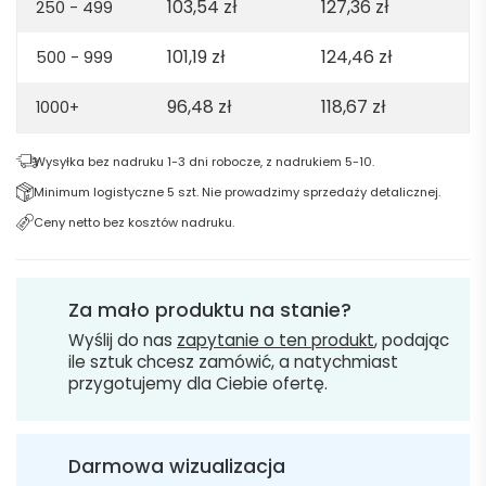
103,54
zł
127,36
zł
250 - 499
Heather
light
101,19
zł
124,46
zł
500 - 999
grey
96,48
zł
118,67
zł
1000+
Wysyłka bez nadruku 1-3 dni robocze, z nadrukiem 5-10.
Minimum logistyczne 5 szt. Nie prowadzimy sprzedaży detalicznej.
Ceny netto bez kosztów nadruku.
Za mało produktu na stanie?
Wyślij do nas
zapytanie o ten produkt
, podając
ile sztuk chcesz zamówić, a natychmiast
przygotujemy dla Ciebie ofertę.
Darmowa wizualizacja