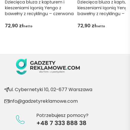
ję za 
Dziecięca bluza z kapturem i
Dziecięca bluza z kaptur
kieszeniami Iqoniq Yengo z
kieszeniami Iqoniq Yengo
obsłu
bawełny z recyklingu – czerwona
bawełny z recyklingu – c
gę 
pani 
72,90
zł
72,90
zł
netto
netto
Marii T. 
Będę 
wraca
ć po 
kolejn
e 
produ
kty
ul. Cybernetyki 10, 02-677 Warszawa
info@gadzetyreklamowe.com
Potrzebujesz pomocy?
+48 7 333 888 38