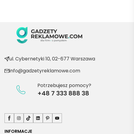
Będę 
wraca
ć po 
kolejn
e 
produ
kty
ul. Cybernetyki 10, 02-677 Warszawa
info@gadzetyreklamowe.com
Potrzebujesz pomocy?
+48 7 333 888 38
Facebook
Instagram
TikTok
LinkedIn
Pinterest
YouTube
INFORMACJE