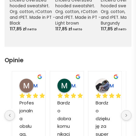
Ericeira Oversized 
Ericeira Oversized 
Ericeira Oversized
hooded sweatshirt. 
hooded sweatshirt. 
hooded sweatshir
Org. cotton, rCotton 
Org. cotton, rCotton 
Org. cotton, rCot
and rPET. Made in PT - 
and rPET. Made in PT - 
and rPET. Made in
Black
Light brown
Burgundy
117,85
zł
117,85
zł
117,85
zł
netto
netto
netto
Opinie
Magdalena L.
Marcin M.
Matylda M.
Profes
Bardz
Bardz
jonaln
o 
o 
o
a 
dobra 
dzięku
d
obsłu
komu
ję za 
ga, 
nikacj
super 
p