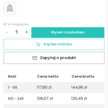
87 w magazynie
ilość
-
+
Wyceń z nadrukiem
Ericeira
Oversized
Kup bez nadruku
hooded
sweatshirt.
Zapytaj o produkt
Org.
cotton,
rCotton
and
Ilość
Cena netto
Cena brutto
rPET.
117,85
zł
144,96
zł
Made
1 - 99
in
106,07
zł
130,46
zł
100 - 249
PT
-