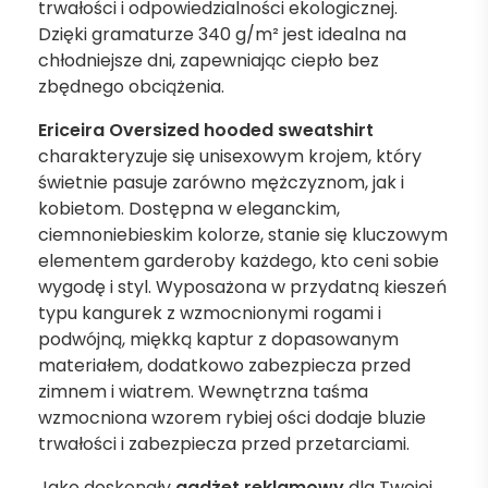
trwałości i odpowiedzialności ekologicznej.
Dzięki gramaturze 340 g/m² jest idealna na
chłodniejsze dni, zapewniając ciepło bez
zbędnego obciążenia.
Ericeira Oversized hooded sweatshirt
charakteryzuje się unisexowym krojem, który
świetnie pasuje zarówno mężczyznom, jak i
kobietom. Dostępna w eleganckim,
ciemnoniebieskim kolorze, stanie się kluczowym
elementem garderoby każdego, kto ceni sobie
wygodę i styl. Wyposażona w przydatną kieszeń
typu kangurek z wzmocnionymi rogami i
podwójną, miękką kaptur z dopasowanym
materiałem, dodatkowo zabezpiecza przed
zimnem i wiatrem. Wewnętrzna taśma
wzmocniona wzorem rybiej ości dodaje bluzie
trwałości i zabezpiecza przed przetarciami.
Jako doskonały
gadżet reklamowy
dla Twojej