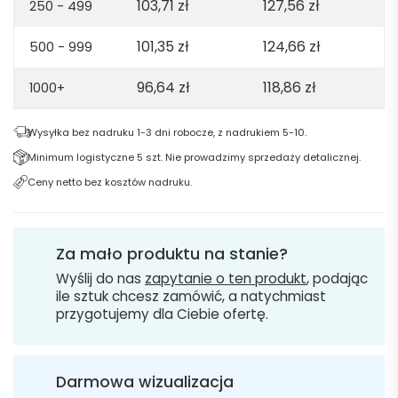
103,71
zł
127,56
zł
250 - 499
Navy
blue
101,35
zł
124,66
zł
500 - 999
96,64
zł
118,86
zł
1000+
Wysyłka bez nadruku 1-3 dni robocze, z nadrukiem 5-10.
Minimum logistyczne 5 szt. Nie prowadzimy sprzedaży detalicznej.
Ceny netto bez kosztów nadruku.
Za mało produktu na stanie?
Wyślij do nas
zapytanie o ten produkt
, podając
ile sztuk chcesz zamówić, a natychmiast
przygotujemy dla Ciebie ofertę.
Darmowa wizualizacja