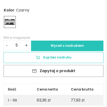
Kolor
:
Czarny
830 w magazynie
ilość
-
+
Wyceń z nadrukiem
IMPERIO.
Metalowy
Kup bez nadruku
długopis
i
Zapytaj o produkt
pióro
kulkowe
z
mechanizmem
Ilość
Cena netto
Cena brutto
obrotowym
63,36
zł
77,93
zł
-
1 - 99
Czarne