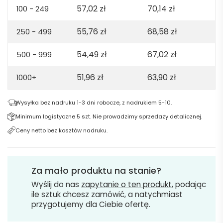
57,02
zł
70,14
zł
100 - 249
55,76
zł
68,58
zł
250 - 499
54,49
zł
67,02
zł
500 - 999
51,96
zł
63,90
zł
1000+
Wysyłka bez nadruku 1-3 dni robocze, z nadrukiem 5-10.
Minimum logistyczne 5 szt. Nie prowadzimy sprzedaży detalicznej.
Ceny netto bez kosztów nadruku.
Za mało produktu na stanie?
Wyślij do nas
zapytanie o ten produkt
, podając
ile sztuk chcesz zamówić, a natychmiast
przygotujemy dla Ciebie ofertę.