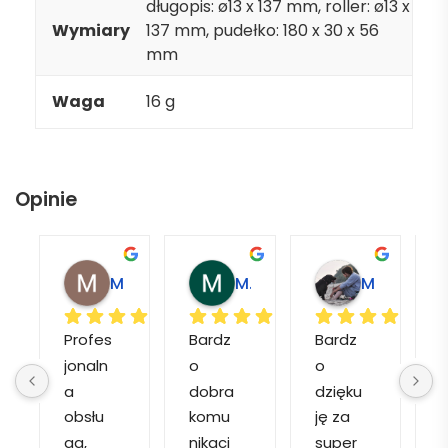
długopis: ø13 x 137 mm, roller: ø13 x
Wymiary
137 mm, pudełko: 180 x 30 x 56
mm
Waga
16 g
Opinie
Magdalena L.
Marcin M.
Matylda M.
Profes
Bardz
Bardz
jonaln
o 
o 
o
a 
dobra 
dzięku
d
obsłu
komu
ję za 
ga, 
nikacj
super 
p