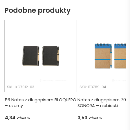
ch 
dotrz
Podobne produkty
potrz
eć ( 
eb. 
bo 
Czas 
bardz
realiza
o 
cji był 
późno 
krótsz
zamó
y niż 
wiłam 
zakład
) ale 
any.
wszys
tko się 
udalo. 
SKU: KC7012-03
SKU: IT3789-04
Dzięku
ję za 
B6 Notes z długopisem BLOQUERO
Notes z długopisem 70 k
– czarny
SONORA – niebieski
obsłu
gę 
4,34
zł
3,53
zł
netto
netto
pani 
Marii T. 