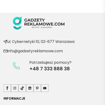
Będę 
wraca
ć po 
kolejn
e 
produ
kty
ul. Cybernetyki 10, 02-677 Warszawa
info@gadzetyreklamowe.com
Potrzebujesz pomocy?
+48 7 333 888 38
Facebook
Instagram
TikTok
LinkedIn
Pinterest
YouTube
INFORMACJE