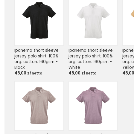
Ipanema short sleeve 
Ipanema short sleeve 
Ipane
jersey polo shirt. 100% 
jersey polo shirt. 100% 
jersey
org. cotton. 160gsm - 
org. cotton. 160gsm - 
org. 
Black
White
Yello
48,00
zł
48,00
zł
48,0
netto
netto