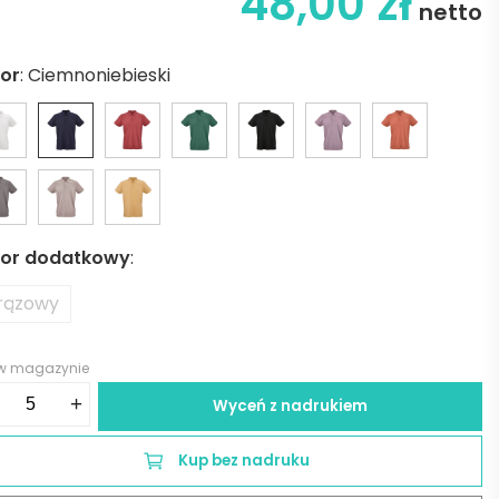
48,00
zł
netto
lor
:
Ciemnoniebieski
lor dodatkowy
:
rązowy
 w magazynie
ść
+
Wyceń z nadrukiem
anema
rt
Kup bez nadruku
eve