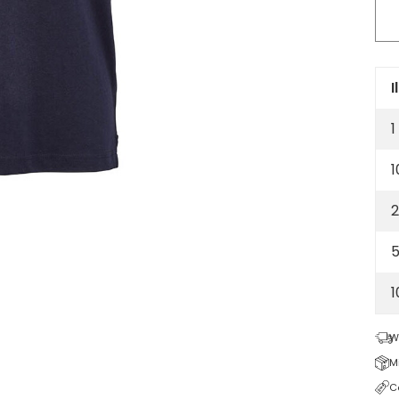
jer
pol
shir
100
org
I
cot
1
16
-
1
Na
blu
2
5
W
M
C