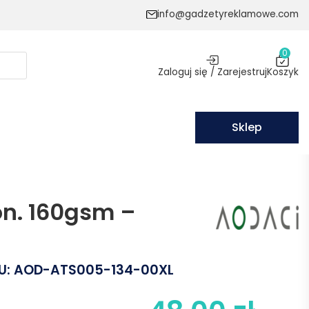
info@gadzetyreklamowe.com
0
Zaloguj się / Zarejestruj
Koszyk
Sklep
ton. 160gsm –
U:
AOD-ATS005-134-00XL