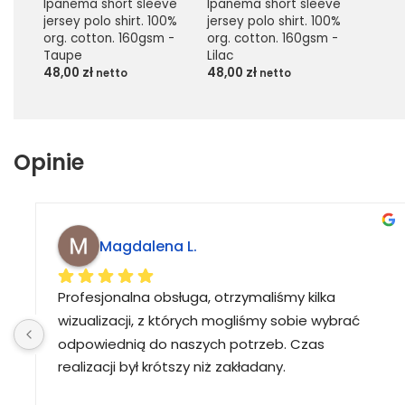
Ipanema short sleeve 
Ipanema short sleeve 
jersey polo shirt. 100% 
jersey polo shirt. 100% 
org. cotton. 160gsm - 
org. cotton. 160gsm - 
Taupe
Lilac
48,00
zł
48,00
zł
netto
netto
Opinie
Magdalena L.
Profesjonalna obsługa, otrzymaliśmy kilka 
wizualizacji, z których mogliśmy sobie wybrać 
odpowiednią do naszych potrzeb. Czas 
realizacji był krótszy niż zakładany.