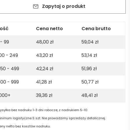
sey
Zapytaj o produkt
o
t.
%
.
lość
Cena netto
Cena brutto
ton.
 - 99
48,00
zł
59,04
zł
0gsm
00 - 249
43,20
zł
53,14
zł
vy
e
50 - 499
42,24
zł
51,96
zł
00 - 999
41,28
zł
50,77
zł
1000+
39,36
zł
48,41
zł
ysyłka bez nadruku 1-3 dni robocze, z nadrukiem 5-10.
inimum logistyczne 5 szt. Nie prowadzimy sprzedaży detalicznej.
eny netto bez kosztów nadruku.