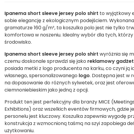
Ipanema short sleeve jersey polo shirt
to wyjątkowy e
sobie elegancję z ekologicznym podejściem. Wykonana 
gramaturze 160 g/m², ta koszulka polo jest nie tylko tr
komfortowa w noszeniu. Idealny wybór dla tych, którzy
środowisko.
Ipanema short sleeve jersey polo shirt
wyróżnia się m
czemu doskonale sprawdzi się jako
reklamowy gadżet
posiada metki z logo producenta na karku, co czyni ją
własnego, spersonalizowanego
logo
. Dostępna jest w 
na dopasowanie do różnych sylwetek, oraz jest oferowa
ciemnoniebieskim jako jedną z opcji.
Produkt ten jest perfekcyjny dla branży MICE (Meetings
Exhibitions) oraz wszelkich eventów firmowych, gdzie je
personelu jest kluczowy. Koszulka zapewnia wygodę prz
konstrukcja z wzmocnioną taśmą na szyi zapobiega de
użytkowaniu.