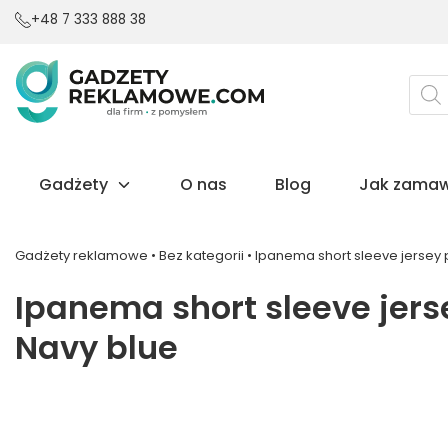
+48 7 333 888 38
Wysz
prod
Gadżety
O nas
Blog
Jak zamaw
Gadżety reklamowe
•
Bez kategorii
•
Ipanema short sleeve jersey p
Ipanema short sleeve jerse
Navy blue