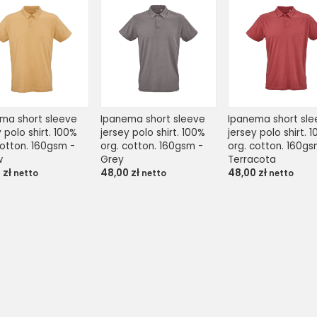
ma short sleeve 
Ipanema short sleeve 
Ipanema short sle
 polo shirt. 100% 
jersey polo shirt. 100% 
jersey polo shirt. 1
cotton. 160gsm - 
org. cotton. 160gsm - 
org. cotton. 160gsm
w
Grey
Terracota
0
zł
48,00
zł
48,00
zł
netto
netto
netto