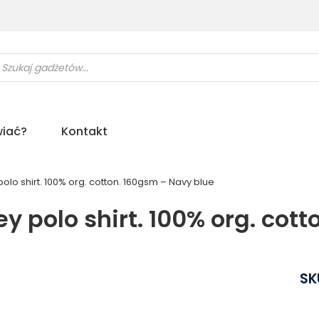
ukiwarka
uktów
iać?
Kontakt
olo shirt. 100% org. cotton. 160gsm – Navy blue
y polo shirt. 100% org. cot
SK