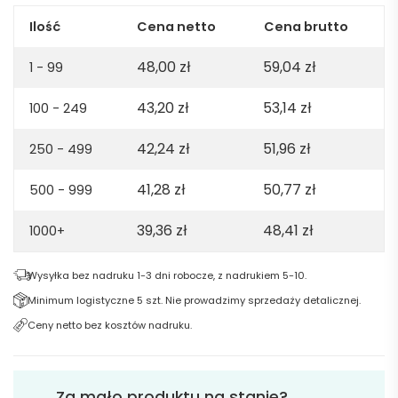
100%
org.
Ilość
Cena netto
Cena brutto
cotton.
48,00
zł
59,04
zł
160gsm
1 - 99
-
43,20
zł
53,14
zł
100 - 249
Navy
blue
42,24
zł
51,96
zł
250 - 499
41,28
zł
50,77
zł
500 - 999
39,36
zł
48,41
zł
1000+
Wysyłka bez nadruku 1-3 dni robocze, z nadrukiem 5-10.
Minimum logistyczne 5 szt. Nie prowadzimy sprzedaży detalicznej.
Ceny netto bez kosztów nadruku.
Za mało produktu na stanie?