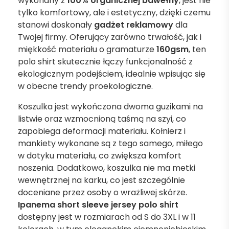
wykonany z
100% organicznej bawełny
, jest nie
tylko komfortowy, ale i estetyczny, dzięki czemu
stanowi doskonały
gadżet reklamowy
dla
Twojej firmy. Oferujący zarówno trwałość, jak i
miękkość materiału o gramaturze
160gsm
, ten
polo shirt skutecznie łączy funkcjonalność z
ekologicznym podejściem, idealnie wpisując się
w obecne trendy proekologiczne.
Koszulka jest wykończona dwoma guzikami na
listwie oraz wzmocnioną taśmą na szyi, co
zapobiega deformacji materiału. Kołnierz i
mankiety wykonane są z tego samego, miłego
w dotyku materiału, co zwiększa komfort
noszenia. Dodatkowo, koszulka nie ma metki
wewnętrznej na karku, co jest szczególnie
doceniane przez osoby o wrażliwej skórze.
Ipanema short sleeve jersey polo shirt
dostępny jest w rozmiarach od S do 3XL i w 11