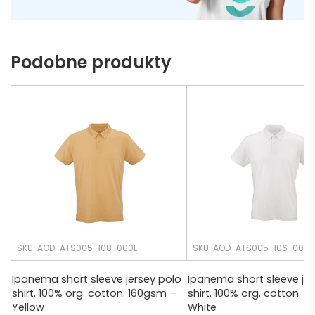
ą do 
może 
naszy
nie 
ch 
dotrz
Podobne produkty
potrz
eć ( 
eb. 
bo 
Czas 
bardz
realiza
o 
cji był 
późno 
krótsz
zamó
y niż 
wiłam 
zakład
) ale 
any.
wszys
tko się 
udalo. 
SKU: AOD-ATS005-108-000L
SKU: AOD-ATS005-106-000
Dzięku
ję za 
Ipanema short sleeve jersey polo
Ipanema short sleeve jer
shirt. 100% org. cotton. 160gsm –
shirt. 100% org. cotton. 
obsłu
Yellow
White
gę 