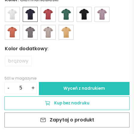
Kolor dodatkowy
:
brązowy
501 w magazynie
ilość
-
+
Wyceń z nadrukiem
Ipanema
short
Kup bez nadruku
sleeve
jersey
Zapytaj o produkt
polo
shirt.