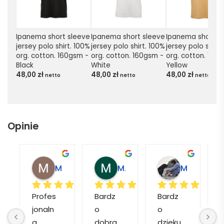
Ipanema short sleeve 
Ipanema short sleeve 
Ipanema short sl
jersey polo shirt. 100% 
jersey polo shirt. 100% 
jersey polo shirt.
org. cotton. 160gsm - 
org. cotton. 160gsm - 
org. cotton. 160g
Black
White
Yellow
48,00
zł
48,00
zł
48,00
zł
netto
netto
netto
Opinie
Magdalena L.
Marcin M.
Matylda M.
Profes
Bardz
Bardz
jonaln
o 
o 
o
a 
dobra 
dzięku
d