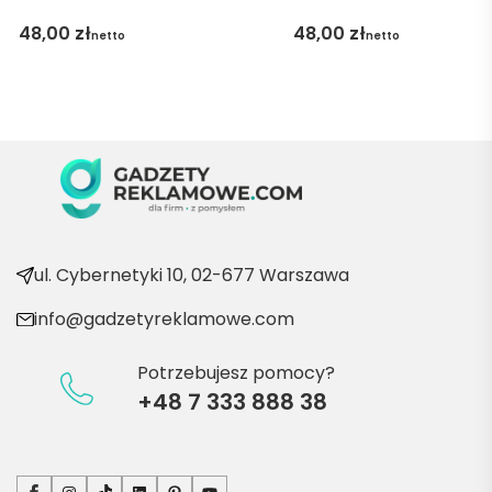
pani 
48,00
zł
48,00
zł
netto
netto
Marii T. 
Będę 
wraca
ć po 
kolejn
e 
produ
kty
ul. Cybernetyki 10, 02-677 Warszawa
info@gadzetyreklamowe.com
Potrzebujesz pomocy?
+48 7 333 888 38
Facebook
Instagram
TikTok
LinkedIn
Pinterest
YouTube