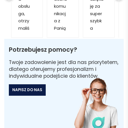
obsłu
komu
ję za 
ga, 
nikacj
super 
p
otrzy
a z 
szybk
maliś
Panią 
a 
a
my 
Martą 
obsłu
r
kilka 
✅
gę i 
cj
Potrzebujesz pomocy?
wizuali
Szybk
realiza
zacji, z 
a 
cję. 
w
Twoje zadowolenie jest dla nas priorytetem,
któryc
realiza
Został
i 
dlatego oferujemy profesjonalizm i
h 
cja ✅
am 
indywidualne podejście do klientów.
mogliś
Szybk
poinfo
a
my 
a 
rmow
NAPISZ DO NAS
sobie 
dosta
ana 
wybra
wa ✅
że 
ć 
część 
odpo
zamó
wiedni
wienia 