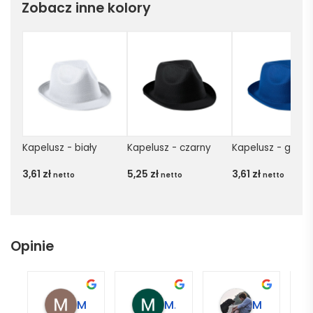
Zobacz inne kolory
Kapelusz - biały
Kapelusz - czarny
Kapelusz - gran
3,61
zł
5,25
zł
3,61
zł
netto
netto
netto
Opinie
Magdalena L.
Marcin M.
Matylda M.