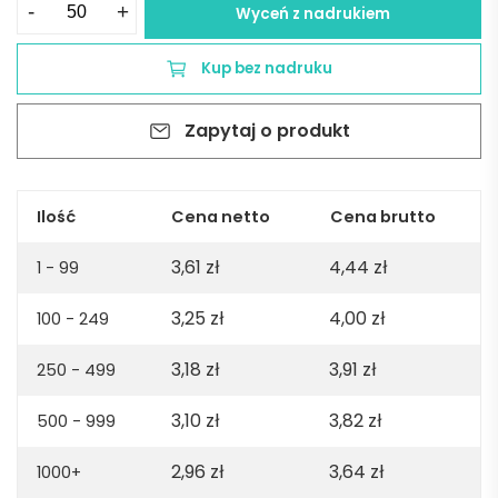
ilość
-
+
Wyceń z nadrukiem
Kapelusz
-
Kup bez nadruku
żółty
Zapytaj o produkt
Ilość
Cena netto
Cena brutto
3,61
zł
4,44
zł
1 - 99
3,25
zł
4,00
zł
100 - 249
3,18
zł
3,91
zł
250 - 499
3,10
zł
3,82
zł
500 - 999
2,96
zł
3,64
zł
1000+