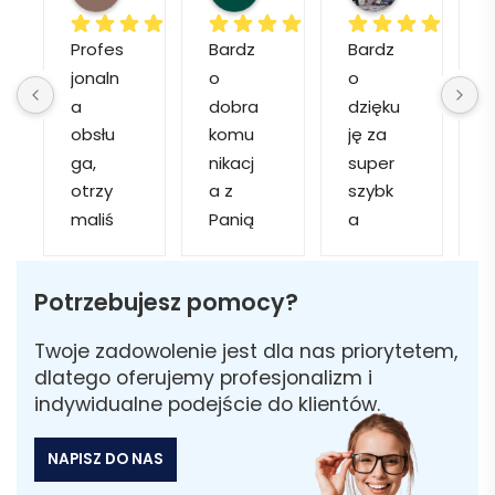
Profes
Bardz
Bardz
jonaln
o 
o 
o
a 
dobra 
dzięku
d
obsłu
komu
ję za 
ga, 
nikacj
super 
p
otrzy
a z 
szybk
maliś
Panią 
a 
a
my 
Martą 
obsłu
r
kilka 
✅
gę i 
cj
Potrzebujesz pomocy?
wizuali
Szybk
realiza
zacji, z 
a 
cję. 
w
Twoje zadowolenie jest dla nas priorytetem,
któryc
realiza
Został
i 
dlatego oferujemy profesjonalizm i
h 
cja ✅
am 
indywidualne podejście do klientów.
mogliś
Szybk
poinfo
a
my 
a 
rmow
NAPISZ DO NAS
sobie 
dosta
ana 