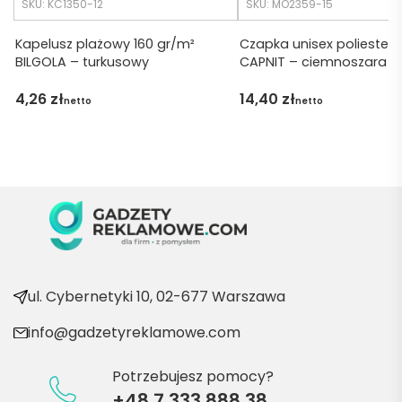
SKU: KC1350-12
SKU: MO2359-15
Dzięku
ję za 
Kapelusz plażowy 160 gr/m²
Czapka unisex poliester 
BILGOLA – turkusowy
CAPNIT – ciemnoszara
obsłu
gę 
4,26
zł
14,40
zł
netto
netto
pani 
Marii T. 
Będę 
wraca
ć po 
kolejn
e 
produ
kty
ul. Cybernetyki 10, 02-677 Warszawa
info@gadzetyreklamowe.com
Potrzebujesz pomocy?
+48 7 333 888 38