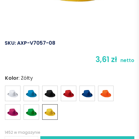
SKU:
AXP-V7057-08
3,61
zł
netto
Kolor
:
Żółty
1452 w magazynie