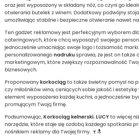
oraz jest wyposażony w składany nóż, co czyni go ide
otwierania butelek z winem. Dodatkowy podwójny stoja
umożliwiając stabilne i bezpieczne otwieranie nawet n
Ten gadżet reklamowy jest perfekcyjnym wyborem dla re
cateringowych, które chcą wyposażyć swojego persone
jednocześnie umacniając swoje logo i tożsamość marki.
personalizowanego
nadruku
sprawia, że jest on takż
marketingowym, które zwiększy rozpoznawalność Twoje
biznesowych.
Proponowany
korkociąg
to także świetny pomysł na p
czy miłośników wina, ceniących sobie jakość i estetyk
element wyposażenia każdej kuchni, a jednocześnie 
promującym Twoją firmę.
Podsumowując,
Korkociąg kelnerski. LUCY
to więcej ni
narzędzie, które staje się ozdobą każdego spotkania p
nośnikiem reklamy dla Twojej firmy. 🍷🔝