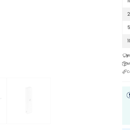
1
2
5
W
M
C