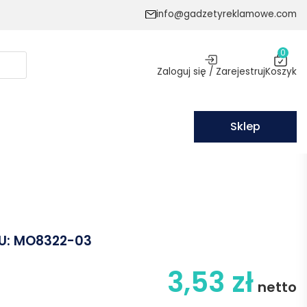
info@gadzetyreklamowe.com
0
Zaloguj się / Zarejestruj
Koszyk
Sklep
U:
MO8322-03
3,53
zł
netto