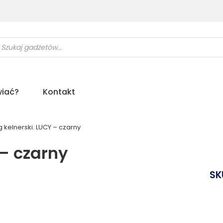
ukiwarka
uktów
iać?
Kontakt
 kelnerski. LUCY – czarny
 – czarny
SK