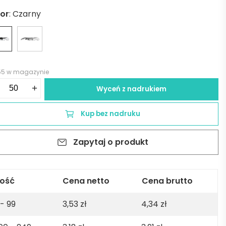
lor
:
Czarny
55 w magazynie
ść
+
Wyceń z nadrukiem
kociąg
nerski.
Kup bez nadruku
CY
Zapytaj o produkt
rny
lość
Cena netto
Cena brutto
 - 99
3,53
zł
4,34
zł