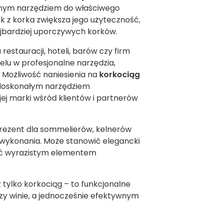
alnym narzędziem do właściwego
k z korka zwiększa jego użyteczność,
ajbardziej uporczywych korków.
stauracji, hoteli, barów czy firm
lu w profesjonalne narzędzia,
 Możliwość naniesienia na
korkociąg
e doskonałym narzędziem
j marki wśród klientów i partnerów
rezent dla sommelierów, kelnerów
ę wykonania. Może stanowić elegancki
być wyrazistym elementem
ż tylko korkociąg – to funkcjonalne
rzy winie, a jednocześnie efektywnym