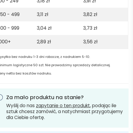
00 - 249
3,18
zł
3,91
zł
50 - 499
3,11
zł
3,82
zł
00 - 999
3,04
zł
3,73
zł
1000+
2,89
zł
3,56
zł
ysyłka bez nadruku 1-3 dni robocze, z nadrukiem 5-10.
inimum logistyczne 50 szt. Nie prowadzimy sprzedaży detalicznej.
eny netto bez kosztów nadruku.
Za mało produktu na stanie?
Wyślij do nas
zapytanie o ten produkt
, podając ile
sztuk chcesz zamówić, a natychmiast przygotujemy
dla Ciebie ofertę.