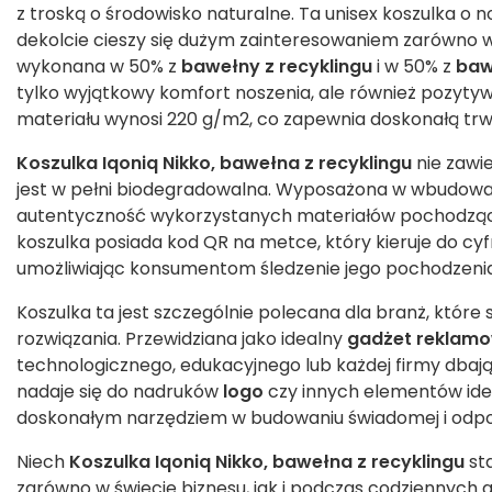
z troską o środowisko naturalne. Ta unisex koszulka o
dekolcie cieszy się dużym zainteresowaniem zarówno wś
wykonana w 50% z
bawełny z recyklingu
i w 50% z
baw
tylko wyjątkowy komfort noszenia, ale również pozyt
materiału wynosi 220 g/m2, co zapewnia doskonałą trw
Koszulka Iqoniq Nikko, bawełna z recyklingu
nie zawie
jest w pełni biodegradowalna. Wyposażona w wbudow
autentyczność wykorzystanych materiałów pochodzący
koszulka posiada kod QR na metce, który kieruje do c
umożliwiając konsumentom śledzenie jego pochodzenia
Koszulka ta jest szczególnie polecana dla branż, które 
rozwiązania. Przewidziana jako idealny
gadżet reklam
technologicznego, edukacyjnego lub każdej firmy dbają
nadaje się do nadruków
logo
czy innych elementów iden
doskonałym narzędziem w budowaniu świadomej i odpow
Niech
Koszulka Iqoniq Nikko, bawełna z recyklingu
st
zarówno w świecie biznesu, jak i podczas codziennych a