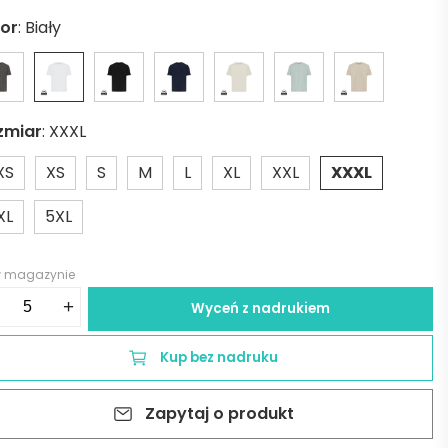
lor
:
Biały
zmiar
:
XXXL
XS
XS
S
M
L
XL
XXL
XXXL
XL
5XL
w magazynie
ść
+
Wyceń z nadrukiem
zulka
niq
Kup bez nadruku
ko,
wełna
Zapytaj o produkt
yklingu