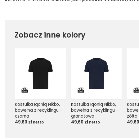
Zobacz inne kolory
Koszulka Iqoniq Nikko, 
Koszulka Iqoniq Nikko, 
Koszul
bawełna z recyklingu - 
bawełna z recyklingu - 
baweł
czarna
granatowa
żółta
49,60
zł
49,60
zł
49,6
netto
netto