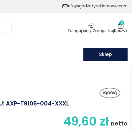
info@gadzetyreklamowe.com
0
Zaloguj się / Zarejestruj
Koszyk
Sklep
U:
AXP-T9106-004-XXXL
49,60
zł
netto