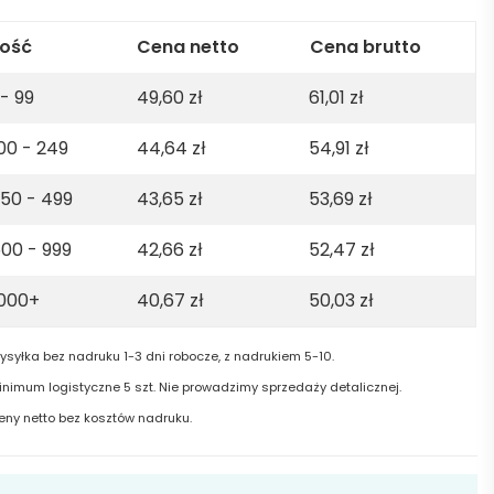
ła
lość
Cena netto
Cena brutto
 - 99
49,60
zł
61,01
zł
00 - 249
44,64
zł
54,91
zł
50 - 499
43,65
zł
53,69
zł
00 - 999
42,66
zł
52,47
zł
1000+
40,67
zł
50,03
zł
ysyłka bez nadruku 1-3 dni robocze, z nadrukiem 5-10.
inimum logistyczne 5 szt. Nie prowadzimy sprzedaży detalicznej.
eny netto bez kosztów nadruku.