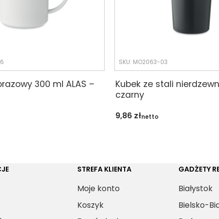
06
SKU: MO2063-03
orazowy 300 ml ALAS –
Kubek ze stali nierdzew
czarny
9,86
zł
netto
JE
STREFA KLIENTA
GADŻETY 
Moje konto
Białystok
Koszyk
Bielsko-Bi