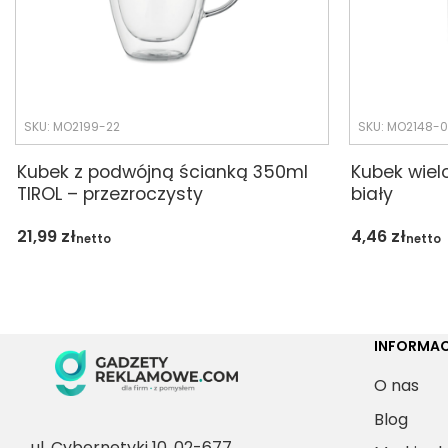
SKU: MO2199-22
SKU: MO2148-
Kubek z podwójną ścianką 350ml
Kubek wiel
TIROL – przezroczysty
biały
21,99
zł
4,46
zł
netto
netto
INFORMAC
O nas
Blog
ul. Cybernetyki 10, 02-677