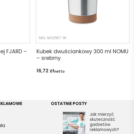
SKU: MO2187-16
nej FJARD –
Kubek dwuściankowy 300 ml NOMU
– srebrny
16,72
zł
netto
REKLAMOWE
OSTATNIE POSTY
Jak mierzyć
skuteczność
gadżetów
ała
reklamowych?