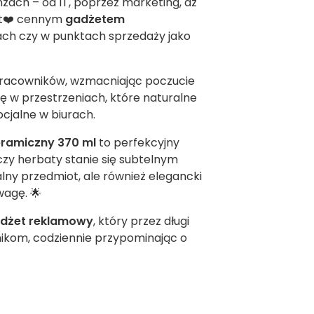
ach – od IT, poprzez marketing, aż
est❤️ cennym
gadżetem
rgach czy w punktach sprzedaży jako
pracowników, wzmacniając poczucie
ę w przestrzeniach, które naturalne
ocjalne w biurach.
ramiczny 370 ml
to perfekcyjny
 czy herbaty stanie się subtelnym
lny przedmiot, ale również elegancki
wagę. 🌟
dżet reklamowy
, który przez długi
wnikom, codziennie przypominając o