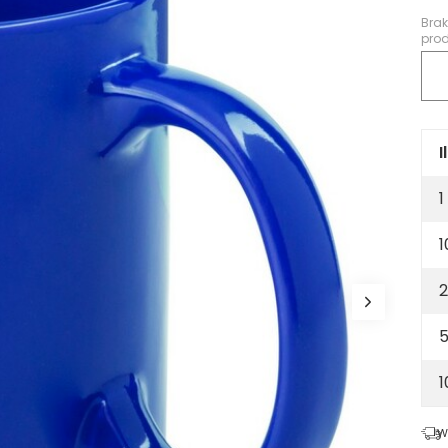
Bra
prod
I
1
1
2
5
W