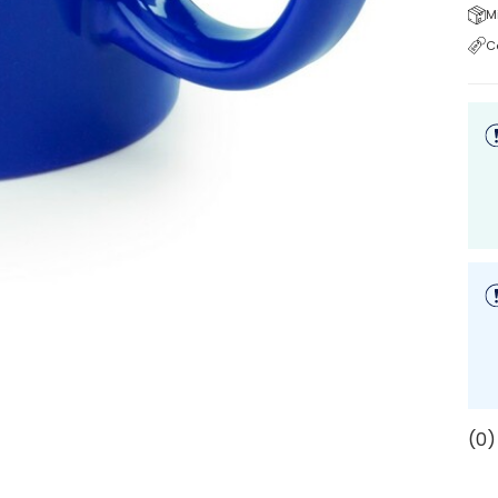
M
C
(0)