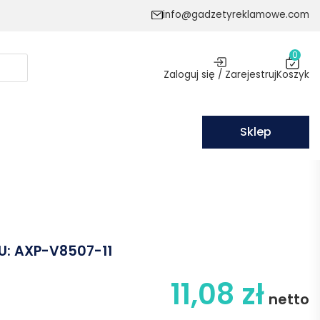
info@gadzetyreklamowe.com
0
Zaloguj się / Zarejestruj
Koszyk
Sklep
U:
AXP-V8507-11
11,08
zł
netto