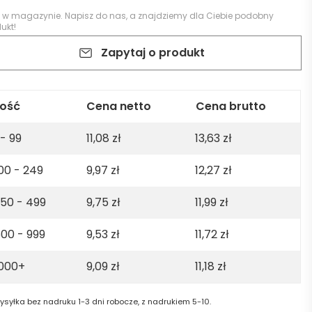
k w magazynie.
Napisz do nas
, a znajdziemy dla Ciebie podobny
ukt!
Zapytaj o produkt
lość
Cena netto
Cena brutto
 - 99
11,08
zł
13,63
zł
00 - 249
9,97
zł
12,27
zł
50 - 499
9,75
zł
11,99
zł
00 - 999
9,53
zł
11,72
zł
1000+
9,09
zł
11,18
zł
ysyłka bez nadruku 1-3 dni robocze, z nadrukiem 5-10.