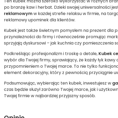
Ten kubek można szeroko wykorzystać w różnych branż
po branżę kaw i herbat. Dzieki swojej uniwersalności j
reklamowym
w każdej strefie relaksu w firmie, na ta
reklamowy upominek dla klientów.
Kubek jest także świetnym pomysłem na prezent dla 
przynależności do firmy i równocześnie promując mark
sprzyjają dyskursowi – jak kuchnia czy pomieszczenia s
Podkreślając profesjonalizm i troskę o detale,
Kubek ce
wybór dla Twojej firmy, sprawiający, że każdy łyk kawy
przypomnieniem o Twojej marce. To nie tylko funkcjona
element dekoracyjny, który z pewnością przyciągnie u
Podsumowując, wybierając ten kubek, inwestujesz w
ga
czas będzie służył zarówno Twojej marce, jak i użytko
Twojej firmie w najbardziej przyjazny sposób.
Opinie