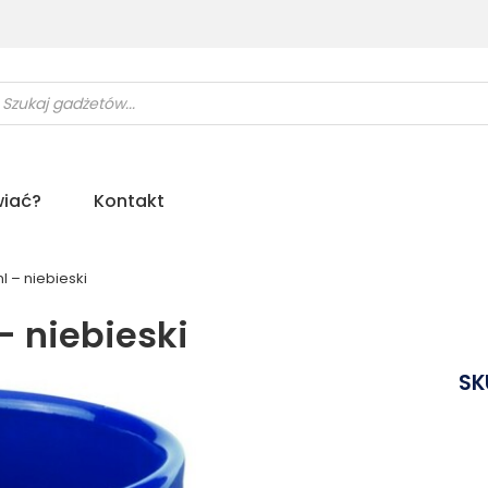
ukiwarka
uktów
iać?
Kontakt
 – niebieski
 niebieski
SK