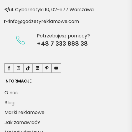
produ
kty
ul. Cybernetyki 10, 02-677 Warszawa
info@gadzetyreklamowe.com
Potrzebujesz pomocy?
+48 7 333 888 38
Facebook
Instagram
TikTok
LinkedIn
Pinterest
YouTube
INFORMACJE
O nas
Blog
Marki reklamowe
Jak zamawiać?