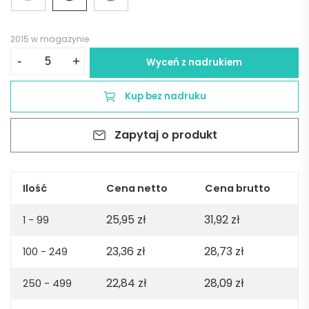
2015 w magazynie
ilość
-
+
Wyceń z nadrukiem
Kubek
ceramiczny
Kup bez nadruku
ELVA
280
Zapytaj o produkt
ml
-
czarny
Ilość
Cena netto
Cena brutto
25,95
zł
31,92
zł
1 - 99
23,36
zł
28,73
zł
100 - 249
22,84
zł
28,09
zł
250 - 499