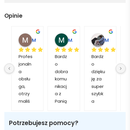
Opinie
Magdalena L.
Marcin M.
Matylda M.
Profes
Bardz
Bardz
jonaln
o 
o 
o
a 
dobra 
dzięku
d
obsłu
komu
ję za 
ga, 
nikacj
super 
p
otrzy
a z 
szybk
maliś
Panią 
a 
a
my 
Martą 
obsłu
r
kilka 
✅
gę i 
cj
Potrzebujesz pomocy?
wizuali
Szybk
realiza