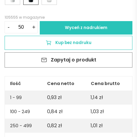
105555 w magazynie
ilość
-
+
Wyceń z nadrukiem
Kubek
eventowy
Kup bez nadruku
300ml
FESTA
Zapytaj o produkt
-
czarny
Ilość
Cena netto
Cena brutto
0,93
zł
1,14
zł
1 - 99
0,84
zł
1,03
zł
100 - 249
0,82
zł
1,01
zł
250 - 499