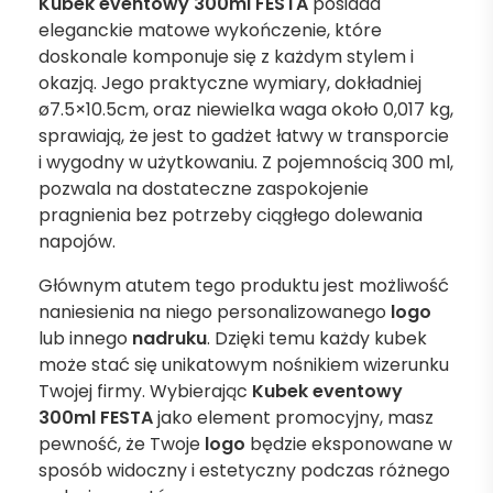
Kubek eventowy 300ml FESTA
posiada
eleganckie matowe wykończenie, które
doskonale komponuje się z każdym stylem i
okazją. Jego praktyczne wymiary, dokładniej
ø7.5×10.5cm, oraz niewielka waga około 0,017 kg,
sprawiają, że jest to gadżet łatwy w transporcie
i wygodny w użytkowaniu. Z pojemnością 300 ml,
pozwala na dostateczne zaspokojenie
pragnienia bez potrzeby ciągłego dolewania
napojów.
Głównym atutem tego produktu jest możliwość
naniesienia na niego personalizowanego
logo
lub innego
nadruku
. Dzięki temu każdy kubek
może stać się unikatowym nośnikiem wizerunku
Twojej firmy. Wybierając
Kubek eventowy
300ml FESTA
jako element promocyjny, masz
pewność, że Twoje
logo
będzie eksponowane w
sposób widoczny i estetyczny podczas różnego