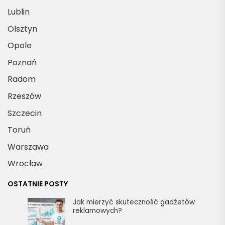
d
e 
Lublin
a
w
Olsztyn
ny
sz
Opole
.
ys
tk
Poznań
o 
Radom
si
Rzeszów
ę 
u
Szczecin
d
Toruń
al
Warszawa
o. 
D
Wrocław
zi
OSTATNIE POSTY
ęk
uj
Jak mierzyć skuteczność gadżetów
reklamowych?
ę 