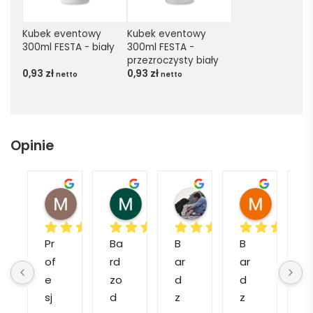
Kubek eventowy 
Kubek eventowy 
300ml FESTA - biały
300ml FESTA - 
przezroczysty biały
0,93
zł
0,93
zł
netto
netto
Opinie
Magdalena L.
Marcin M.
Matylda M.
Muzeum
Pr
Ba
B
B
P
of
rd
ar
ar
o
e
zo 
d
d
e
sj
d
z
z
c