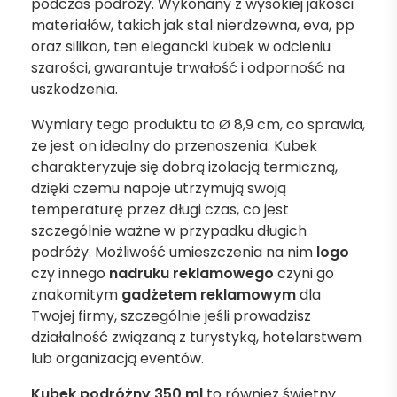
podczas podróży. Wykonany z wysokiej jakości
materiałów, takich jak stal nierdzewna, eva, pp
oraz silikon, ten elegancki kubek w odcieniu
szarości, gwarantuje trwałość i odporność na
uszkodzenia.
Wymiary tego produktu to Ø 8,9 cm, co sprawia,
że jest on idealny do przenoszenia. Kubek
charakteryzuje się dobrą izolacją termiczną,
dzięki czemu napoje utrzymują swoją
temperaturę przez długi czas, co jest
szczególnie ważne w przypadku długich
podróży. Możliwość umieszczenia na nim
logo
czy innego
nadruku reklamowego
czyni go
znakomitym
gadżetem reklamowym
dla
Twojej firmy, szczególnie jeśli prowadzisz
działalność związaną z turystyką, hotelarstwem
lub organizacją eventów.
Kubek podróżny 350 ml
to również świetny