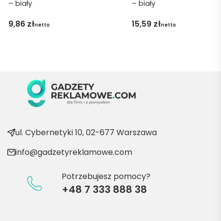
– biały
– biały
obsłu
gę 
9,86
zł
15,59
zł
netto
netto
pani 
Marii T. 
Będę 
wraca
ć po 
kolejn
e 
produ
kty
ul. Cybernetyki 10, 02-677 Warszawa
info@gadzetyreklamowe.com
Potrzebujesz pomocy?
+48 7 333 888 38