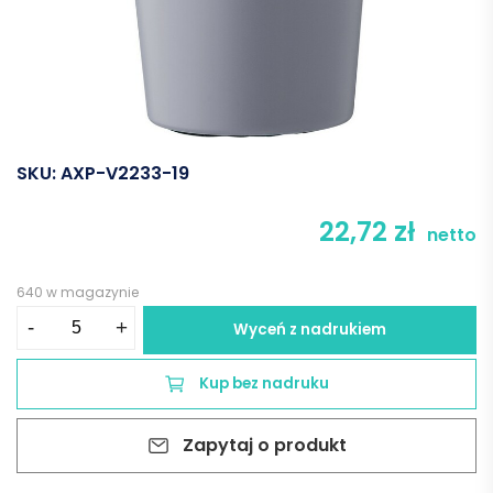
SKU:
AXP-V2233-19
22,72
zł
netto
640 w magazynie
ilość
-
+
Wyceń z nadrukiem
Kubek
podróżny
Kup bez nadruku
350
ml
Zapytaj o produkt
-
szary