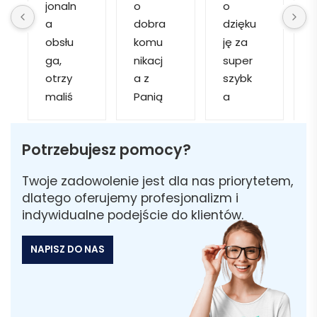
jonaln
o 
o 
o
a 
dobra 
dzięku
d
obsłu
komu
ję za 
ga, 
nikacj
super 
p
otrzy
a z 
szybk
maliś
Panią 
a 
a
my 
Martą 
obsłu
r
kilka 
✅
gę i 
cj
Potrzebujesz pomocy?
wizuali
Szybk
realiza
zacji, z 
a 
cję. 
w
Twoje zadowolenie jest dla nas priorytetem,
któryc
realiza
Został
i 
dlatego oferujemy profesjonalizm i
h 
cja ✅
am 
indywidualne podejście do klientów.
mogliś
Szybk
poinfo
a
my 
a 
rmow
NAPISZ DO NAS
sobie 
dosta
ana 
wybra
wa ✅
że 
ć 
część 
odpo
zamó