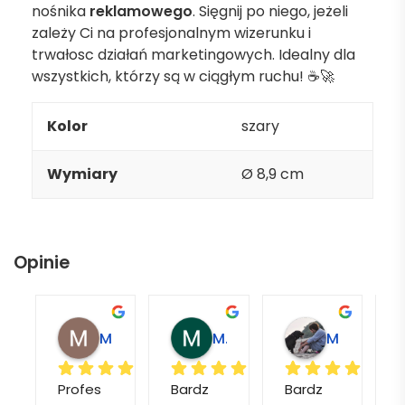
nośnika
reklamowego
. Sięgnij po niego, jeżeli
zależy Ci na profesjonalnym wizerunku i
trwałosc działań marketingowych. Idealny dla
wszystkich, którzy są w ciągłym ruchu! ☕🚀
Kolor
szary
Wymiary
Ø 8,9 cm
Opinie
Magdalena L.
Marcin M.
Matylda M.
Profes
Bardz
Bardz