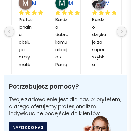
Magdalena L.
Marcin M.
Matylda M.
Profes
Bardz
Bardz
jonaln
o 
o 
o
a 
dobra 
dzięku
d
obsłu
komu
ję za 
ga, 
nikacj
super 
p
otrzy
a z 
szybk
maliś
Panią 
a 
a
my 
Martą 
obsłu
r
kilka 
✅
gę i 
cj
Potrzebujesz pomocy?
wizuali
Szybk
realiza
zacji, z 
a 
cję. 
w
Twoje zadowolenie jest dla nas priorytetem,
któryc
realiza
Został
i 
dlatego oferujemy profesjonalizm i
h 
cja ✅
am 
indywidualne podejście do klientów.
mogliś
Szybk
poinfo
a
my 
a 
rmow
NAPISZ DO NAS