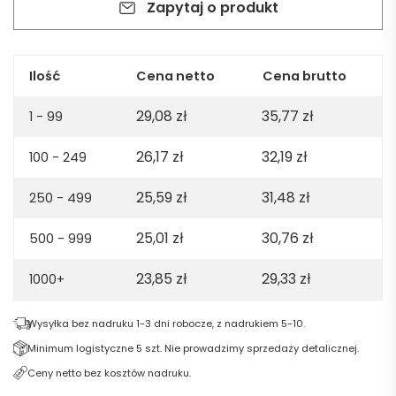
Zapytaj o produkt
ml
-
biały
Ilość
Cena netto
Cena brutto
29,08
zł
35,77
zł
1 - 99
26,17
zł
32,19
zł
100 - 249
25,59
zł
31,48
zł
250 - 499
25,01
zł
30,76
zł
500 - 999
23,85
zł
29,33
zł
1000+
Wysyłka bez nadruku 1-3 dni robocze, z nadrukiem 5-10.
Minimum logistyczne 5 szt. Nie prowadzimy sprzedaży detalicznej.
Ceny netto bez kosztów nadruku.