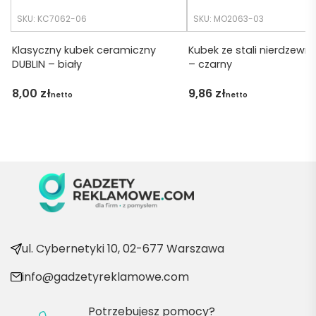
udalo. 
SKU: KC7062-06
SKU: MO2063-03
Dzięku
ję za 
Klasyczny kubek ceramiczny
Kubek ze stali nierdzewn
DUBLIN – biały
– czarny
obsłu
gę 
8,00
zł
9,86
zł
netto
netto
pani 
Marii T. 
Będę 
wraca
ć po 
kolejn
e 
produ
kty
ul. Cybernetyki 10, 02-677 Warszawa
info@gadzetyreklamowe.com
Potrzebujesz pomocy?