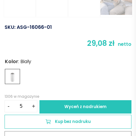
SKU:
ASG-16066-01
29,08
zł
netto
Kolor
:
Biały
1306 w magazynie
ilość
-
+
Wyceń z nadrukiem
Kubek
termiczny
Kup bez nadruku
KANZO
600