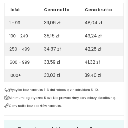
szary
Ilość
Cena netto
Cena brutto
39,06
zł
48,04
zł
1 - 99
35,15
zł
43,24
zł
100 - 249
34,37
zł
42,28
zł
250 - 499
33,59
zł
41,32
zł
500 - 999
32,03
zł
39,40
zł
1000+
Wysyłka bez nadruku 1-3 dni robocze, z nadrukiem 5-10.
Minimum logistyczne 5 szt. Nie prowadzimy sprzedaży detalicznej.
Ceny netto bez kosztów nadruku.