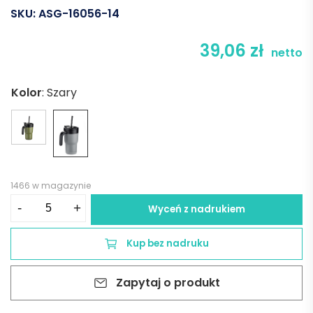
SKU:
ASG-16056-14
39,06
zł
netto
Kolor
:
Szary
1466 w magazynie
ilość
-
+
Wyceń z nadrukiem
Kubek
termiczny
Kup bez nadruku
TUVO
530
Zapytaj o produkt
ml
-