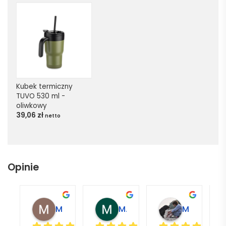
Kubek termiczny 
TUVO 530 ml - 
oliwkowy
39,06
zł
netto
Opinie
Magdalena L.
Marcin M.
Matylda M.