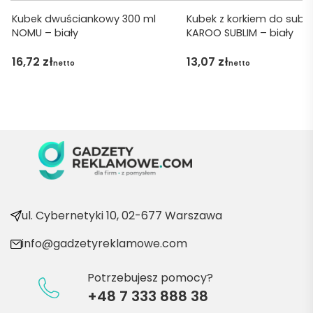
ję za 
Kubek dwuściankowy 300 ml
Kubek z korkiem do subli
NOMU – biały
KAROO SUBLIM – biały
obsłu
gę 
16,72
zł
13,07
zł
netto
netto
pani 
Marii T. 
Będę 
wraca
ć po 
kolejn
e 
produ
kty
ul. Cybernetyki 10, 02-677 Warszawa
info@gadzetyreklamowe.com
Potrzebujesz pomocy?
+48 7 333 888 38