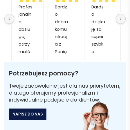
Profes
Bardz
Bardz
jonaln
o 
o 
o
a 
dobra 
dzięku
d
obsłu
komu
ję za 
ga, 
nikacj
super 
p
otrzy
a z 
szybk
maliś
Panią 
a 
a
my 
Martą 
obsłu
r
kilka 
✅
gę i 
cj
Potrzebujesz pomocy?
wizuali
Szybk
realiza
zacji, z 
a 
cję. 
w
Twoje zadowolenie jest dla nas priorytetem,
któryc
realiza
Został
i 
dlatego oferujemy profesjonalizm i
h 
cja ✅
am 
indywidualne podejście do klientów.
mogliś
Szybk
poinfo
a
my 
a 
rmow
NAPISZ DO NAS
sobie 
dosta
ana 
wybra
wa ✅
że 