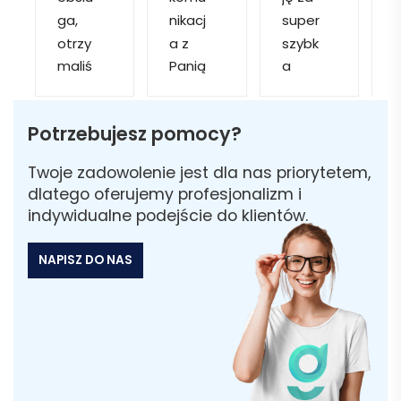
ga, 
nikacj
super 
p
otrzy
a z 
szybk
maliś
Panią 
a 
a
my 
Martą 
obsłu
r
kilka 
✅
gę i 
cj
Potrzebujesz pomocy?
wizuali
Szybk
realiza
zacji, z 
a 
cję. 
w
Twoje zadowolenie jest dla nas priorytetem,
któryc
realiza
Został
i 
dlatego oferujemy profesjonalizm i
h 
cja ✅
am 
indywidualne podejście do klientów.
mogliś
Szybk
poinfo
a
my 
a 
rmow
NAPISZ DO NAS
sobie 
dosta
ana 
wybra
wa ✅
że 
ć 
część 
odpo
zamó
wiedni
wienia 
ą do 
może 