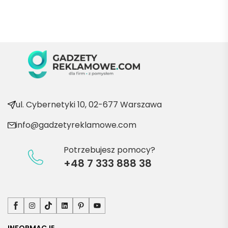
Marii T. 
Będę 
wraca
ć po 
kolejn
e 
produ
kty
ul. Cybernetyki 10, 02-677 Warszawa
info@gadzetyreklamowe.com
Potrzebujesz pomocy?
+48 7 333 888 38
Facebook
Instagram
TikTok
LinkedIn
Pinterest
YouTube