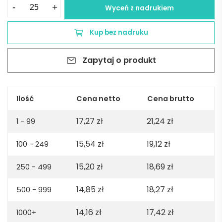
ilość
-
+
Wyceń z nadrukiem
Kubek
z
Kup bez nadruku
karabińczykiem
CAMP
Zapytaj o produkt
250
ml
-
czerwony
Ilość
Cena netto
Cena brutto
17,27
zł
21,24
zł
1 - 99
15,54
zł
19,12
zł
100 - 249
15,20
zł
18,69
zł
250 - 499
14,85
zł
18,27
zł
500 - 999
14,16
zł
17,42
zł
1000+