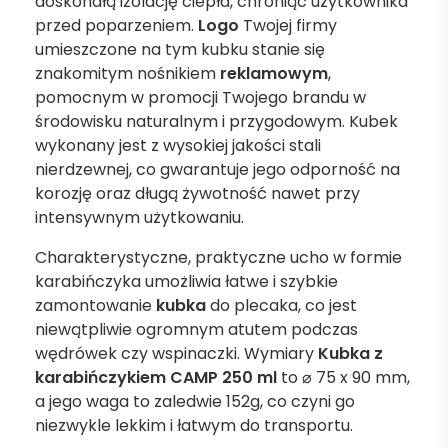
doskonałą izolację ciepła, chroniąc użytkownika
przed poparzeniem.
Logo
Twojej firmy
umieszczone na tym kubku stanie się
znakomitym nośnikiem
reklamowym
,
pomocnym w promocji Twojego brandu w
środowisku naturalnym i przygodowym. Kubek
wykonany jest z wysokiej jakości stali
nierdzewnej, co gwarantuje jego odporność na
korozję oraz długą żywotność nawet przy
intensywnym użytkowaniu.
Charakterystyczne, praktyczne ucho w formie
karabińczyka umożliwia łatwe i szybkie
zamontowanie
kubka
do plecaka, co jest
niewątpliwie ogromnym atutem podczas
wędrówek czy wspinaczki. Wymiary
Kubka z
karabińczykiem CAMP 250 ml
to ⌀ 75 x 90 mm,
a jego waga to zaledwie 152g, co czyni go
niezwykle lekkim i łatwym do transportu.