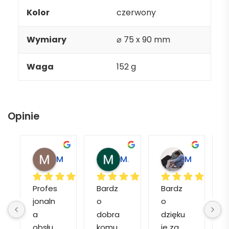
Kolor
czerwony
Wymiary
⌀ 75 x 90 mm
Waga
152 g
Opinie
Magdalena L.
Marcin M.
Matylda M.
Profes
Bardz
Bardz
jonaln
o 
o 
o
a 
dobra 
dzięku
d
obsłu
komu
ję za 