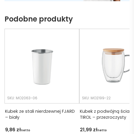
naszy
nie 
ch 
dotrz
Podobne produkty
potrz
eć ( 
eb. 
bo 
Czas 
bardz
realiza
o 
cji był 
późno 
krótsz
zamó
y niż 
wiłam 
zakład
) ale 
any.
wszys
tko się 
udalo. 
SKU: MO2063-06
SKU: MO2199-22
Dzięku
ję za 
Kubek ze stali nierdzewnej FJARD
Kubek z podwójną ścian
– biały
TIROL – przezroczysty
obsłu
gę 
9,86
zł
21,99
zł
netto
netto
pani 