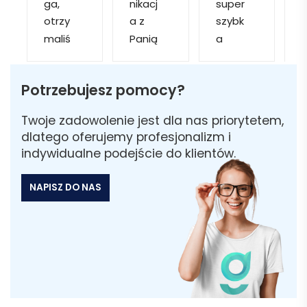
ga, 
nikacj
super 
p
otrzy
a z 
szybk
maliś
Panią 
a 
a
my 
Martą 
obsłu
r
kilka 
✅
gę i 
cj
Potrzebujesz pomocy?
wizuali
Szybk
realiza
zacji, z 
a 
cję. 
w
Twoje zadowolenie jest dla nas priorytetem,
któryc
realiza
Został
i 
dlatego oferujemy profesjonalizm i
h 
cja ✅
am 
indywidualne podejście do klientów.
mogliś
Szybk
poinfo
a
my 
a 
rmow
NAPISZ DO NAS
sobie 
dosta
ana 
wybra
wa ✅
że 
ć 
część 
odpo
zamó
wiedni
wienia 
ą do 
może 
naszy
nie 