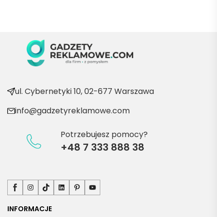
Marii T. 
Będę 
wraca
ć po 
kolejn
e 
produ
kty
ul. Cybernetyki 10, 02-677 Warszawa
info@gadzetyreklamowe.com
Potrzebujesz pomocy?
+48 7 333 888 38
Facebook
Instagram
TikTok
LinkedIn
Pinterest
YouTube
INFORMACJE