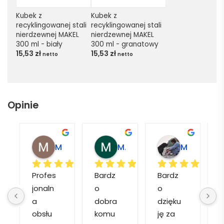
Kubek z 
Kubek z 
recyklingowanej stali 
recyklingowanej stali 
nierdzewnej MAKEL 
nierdzewnej MAKEL 
300 ml - biały
300 ml - granatowy
15,53
zł
15,53
zł
netto
netto
Opinie
Magdalena L.
Marcin M.
Matylda M.
Profes
Bardz
Bardz
jonaln
o 
o 
o
a 
dobra 
dzięku
d
obsłu
komu
ję za 