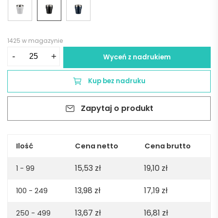
1425 w magazynie
ilość
-
+
Wyceń z nadrukiem
Kubek
z
Kup bez nadruku
recyklingowanej
stali
Zapytaj o produkt
nierdzewnej
MAKEL
300
ml
Ilość
Cena netto
Cena brutto
-
15,53
zł
19,10
zł
czarny
1 - 99
13,98
zł
17,19
zł
100 - 249
13,67
zł
16,81
zł
250 - 499