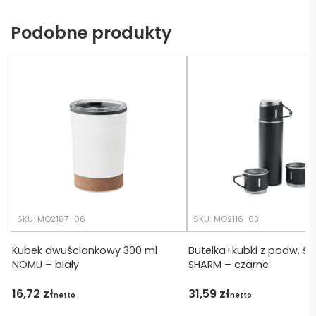
ch 
dotrz
Podobne produkty
potrz
eć ( 
eb. 
bo 
Czas 
bardz
realiza
o 
cji był 
późno 
krótsz
zamó
y niż 
wiłam 
zakład
) ale 
any.
wszys
tko się 
udalo. 
SKU: MO2187-06
SKU: MO2116-03
Dzięku
ję za 
Kubek dwuściankowy 300 ml
Butelka+kubki z podw. śc
NOMU – biały
SHARM – czarne
obsłu
gę 
16,72
zł
31,59
zł
netto
netto
pani 